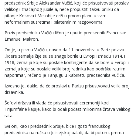
predsednik Srbije Aleksandar Vučić, koji će prisustvovati proslavi
velikog i značajnog jubileja, neće propustiti takvu priliku da
pitanje Kosova i Metohije drži u prvom planu u svim
neformalnim susretima i bilateralnim razgovorima.
Poziv predsedniku Vučiću lično je uputio predsednik Francuske
Emanuel Makron.
On je, u pismu Vučiću, naveo da 11. novembra u Pariz poziva
„lidere zemalja čije su se snage borile u Evropi između 1914. i
1918, zemalja koje su poslale kontingente da se bore u Evropi i
zemalja koje su poslale veliki broj radnika kao podršku ratnim
naporima", rečeno je Tanjugu u Kabinetu predsednika Vučića.
Izvesno je, dakle, da će proslavi u Parizu prisustvovati veliki broj
državnika.
Šefovi država ili vlada će prisustvovati ceremoniji kod
Trijumfalne kapije, kako bi odali počast milionima žrtava Velikog
rata.
Svi oni, kao i predsednik Srbije, biće i gosti francuskog
predsednika na ručku u Jelisejskoj palati, da bi potom, prema