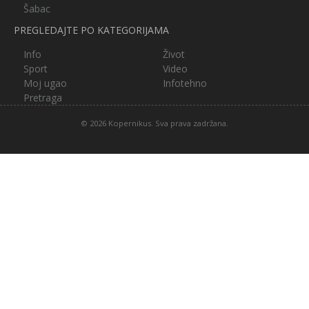
Šabac
PREGLEDAJTE PO KATEGORIJAMA
Info
Život
Sport
Video
Moj ugao
Infotehno
Pretraga
© 2026 Kopernikus. Sva prava zadržana.