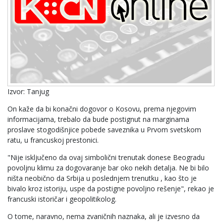
Izvor: Tanjug
On kaže da bi konačni dogovor o Kosovu, prema njegovim
informacijama, trebalo da bude postignut na marginama
proslave stogodišnjice pobede saveznika u Prvom svetskom
ratu, u francuskoj prestonici.
"Nije isključeno da ovaj simbolični trenutak donese Beogradu
povoljnu klimu za dogovaranje bar oko nekih detalja. Ne bi bilo
ništa neobično da Srbija u poslednjem trenutku , kao što je
bivalo kroz istoriju, uspe da postigne povoljno rešenje", rekao je
francuski istoričar i geopolitikolog.
O tome, naravno, nema zvaničnih naznaka, ali je izvesno da