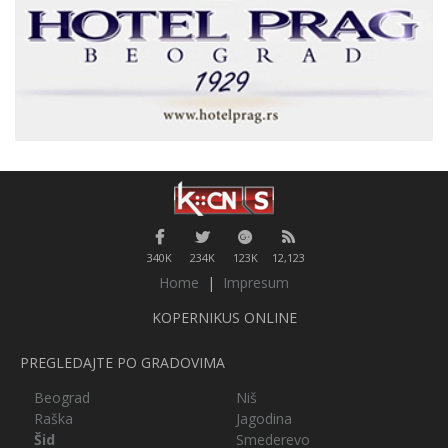
340K
234K
123K
12,123
Home
|
Impresum
KOPERNIKUS ONLINE
PREGLEDAJTE PO GRADOVIMA
Beograd
Niš
Raška
Jagodina
Šid
Smederevo