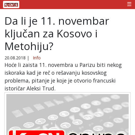
☰
Da li je 11. novembar
ključan za Kosovo i
Metohiju?
20.08.2018
|
Info
Hoće li zaista 11. novembra u Parizu biti nekog
iskoraka kad je reč o rešavanju kosovskog
problema, pitanje je koje je otvorio francuski
istoričar Aleksi Trud.