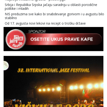
Srbija i Republika Srpska jačaju saradnju u oblasti porodične
politike i mladih
NIS preduzima sve kako bi snabdevanje gorivom i u avgustu bilo
stabilno
Od 17. avgusta novi lekovi na recept o trošku države