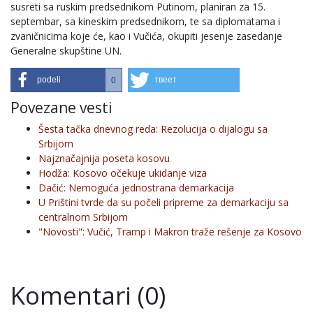
susreti sa ruskim predsednikom Putinom, planiran za 15.
septembar, sa kineskim predsednikom, te sa diplomatama i
zvaničnicima koje će, kao i Vučića, okupiti jesenje zasedanje
Generalne skupštine UN.
podeli
твеет
0
Povezane vesti
Šesta tačka dnevnog reda: Rezolucija o dijalogu sa
Srbijom
Najznačajnija poseta kosovu
Hodža: Kosovo očekuje ukidanje viza
Dačić: Nemoguća jednostrana demarkacija
U Prištini tvrde da su počeli pripreme za demarkaciju sa
centralnom Srbijom
"Novosti": Vučić, Tramp i Makron traže rešenje za Kosovo
Komentari (0)