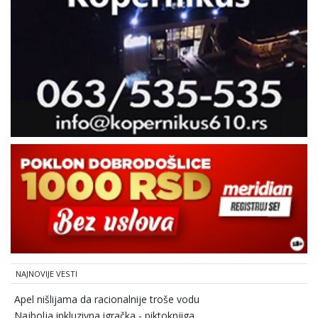
NAJNOVIJE VESTI
Apel nišlijama da racionalnije troše vodu
Najbolja inkluzivna igračka - piktoknjiga