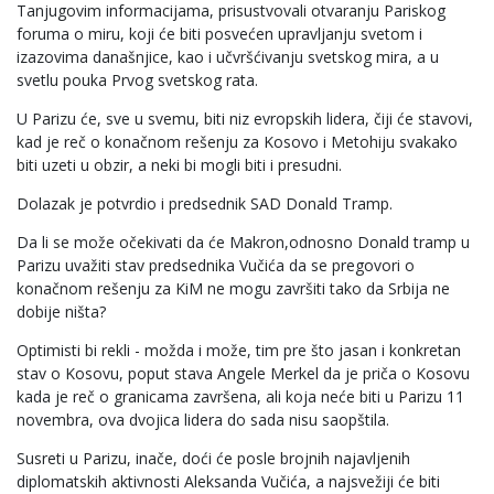
Tanjugovim informacijama, prisustvovali otvaranju Pariskog
foruma o miru, koji će biti posvećen upravljanju svetom i
izazovima današnjice, kao i učvršćivanju svetskog mira, a u
svetlu pouka Prvog svetskog rata.
U Parizu će, sve u svemu, biti niz evropskih lidera, čiji će stavovi,
kad je reč o konačnom rešenju za Kosovo i Metohiju svakako
biti uzeti u obzir, a neki bi mogli biti i presudni.
Dolazak je potvrdio i predsednik SAD Donald Tramp.
Da li se može očekivati da će Makron,odnosno Donald tramp u
Parizu uvažiti stav predsednika Vučića da se pregovori o
konačnom rešenju za KiM ne mogu završiti tako da Srbija ne
dobije ništa?
Optimisti bi rekli - možda i može, tim pre što jasan i konkretan
stav o Kosovu, poput stava Angele Merkel da je priča o Kosovu
kada je reč o granicama završena, ali koja neće biti u Parizu 11
novembra, ova dvojica lidera do sada nisu saopštila.
Susreti u Parizu, inače, doći će posle brojnih najavljenih
diplomatskih aktivnosti Aleksanda Vučića, a najsvežiji će biti