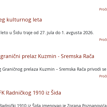
Proči
eg kulturnog leta
leto u Šidu traje od 27. jula do 1. avgusta 2026.
Proči
granični prelaz Kuzmin - Sremska Rača
 Graničnog prelaza Kuzmin – Sremska Rača privodi se 
Proči
FK Radničkog 1910 iz Šida
Radnički 1910 iz Šida imenovao je Zorana Poznanovića