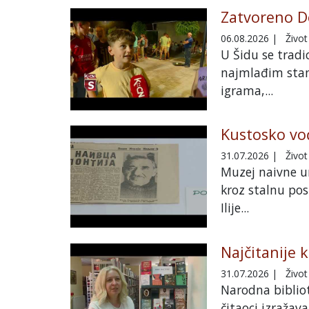
Zatvoreno De
06.08.2026
|
Život
U Šidu se tradi
najmlađim stano
igrama,...
Kustosko vo
31.07.2026
|
Život
Muzej naivne u
kroz stalnu pos
Ilije...
Najčitanije 
31.07.2026
|
Život
Narodna bibliot
čitaoci izražav