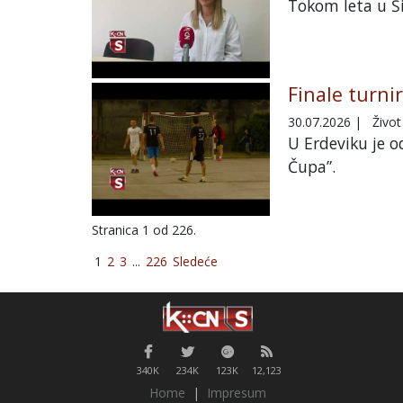
Tokom leta u Ši
Finale turni
30.07.2026
|
Život
U Erdeviku je 
Čupa”.
Stranica 1 od 226.
1
2
3
...
226
Sledeće
340K
234K
123K
12,123
Home
|
Impresum