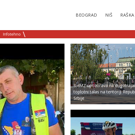
BEOGRAD
NIŠ
RAŠKA
Infotehno
RHMZ upozorava na dugotraja
toplotni talas na teritoriji Repub
Srbije