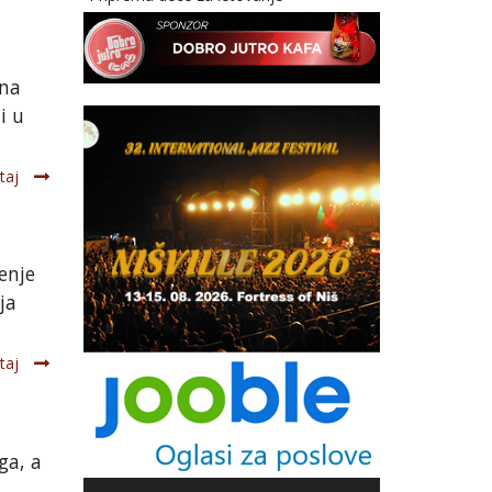
ena
i u
taj
enje
ja
taj
ga, a