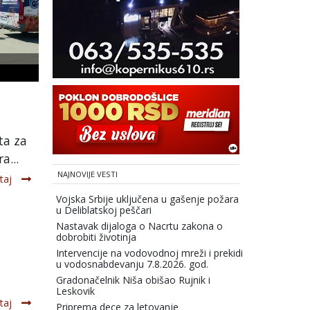
ta za
a...
NAJNOVIJE VESTI
taj
Vojska Srbije uključena u gašenje požara
u Deliblatskoj peščari
Nastavak dijaloga o Nacrtu zakona o
dobrobiti životinja
Intervencije na vodovodnoj mreži i prekidi
u vodosnabdevanju 7.8.2026. god.
Gradonačelnik Niša obišao Rujnik i
Leskovik
taj
Priprema dece za letovanje