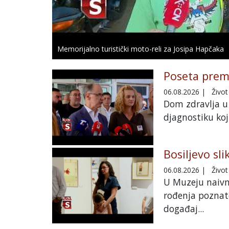
Memorijalno turistički moto-reli za Josipa Hapčaka
Poseta prem
06.08.2026
|
Život
Dom zdravlja u 
djagnostiku koj
Bosiljevo sl
06.08.2026
|
Život
U Muzeju naivne
rođenja poznato
događaj...