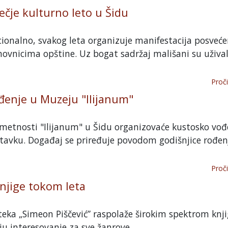
čje kulturno leto u Šidu
cionalno, svakog leta organizuje manifestacija posveć
vnicima opštine. Uz bogat sadržaj mališani su užival
Proči
đenje u Muzeju "Ilijanum"
metnosti "Ilijanum" u Šidu organizovaće kustosko vođ
tavku. Događaj se priređuje povodom godišnjice rođen
Proči
knjige tokom leta
eka „Simeon Piščević” raspolaže širokim spektrom knji
aju interesovanje za sve žanrove.