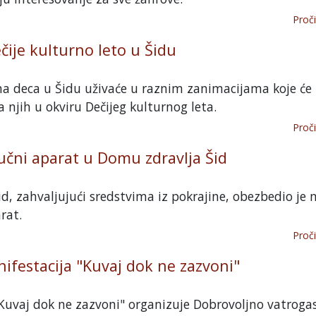
Proči
ije kulturno leto u Šidu
a deca u Šidu uživaće u raznim zanimacijama koje će 
 njih u okviru Dečijeg kulturnog leta.
Proči
učni aparat u Domu zdravlja Šid
d, zahvaljujući sredstvima iz pokrajine, obezbedio je 
rat.
Proči
festacija "Kuvaj dok ne zazvoni"
"Kuvaj dok ne zazvoni" organizuje Dobrovoljno vatroga