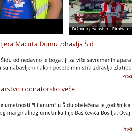
Državno prvenstvo - Eliminator
ijera Macuta Domu zdravlja Šid
Šidu od nedavno je bogatiji za više savremanih apara
i su nabavljeni nakon posete ministra zdravlja Zlatibor
Proči
ikarstvo i donatorsko veče
 umetnosti "Ilijanum" u Šidu obeležena je godišnjica
g marginalnog umetnika Ilije Bašičevića Bosilja. Ovaj
Proči