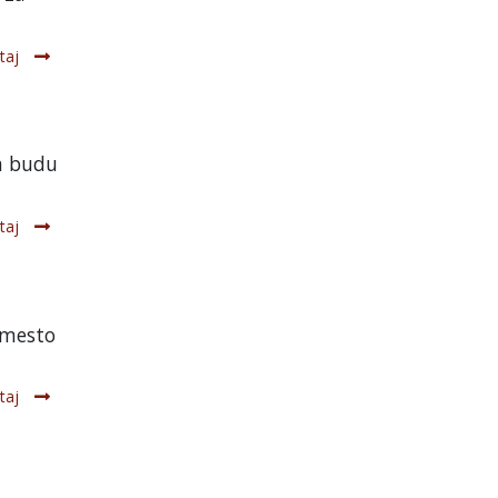
taj
da budu
taj
umesto
taj