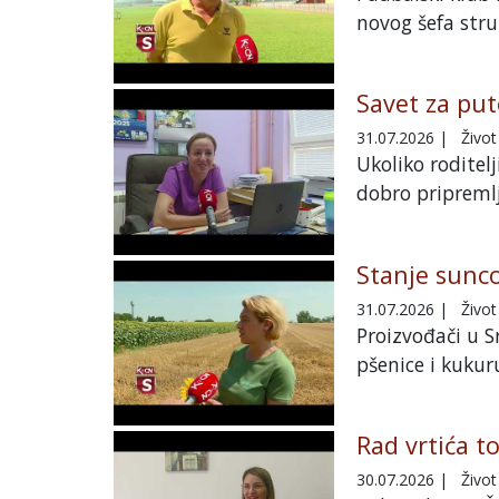
novog šefa stru
Savet za pu
31.07.2026
|
Život
Ukoliko roditel
dobro pripremlj
Stanje sunc
31.07.2026
|
Život
Proizvođači u 
pšenice i kukur
Rad vrtića t
30.07.2026
|
Život