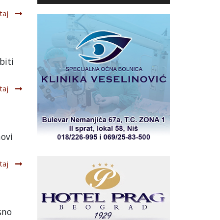
taj
biti
taj
novi
taj
sno