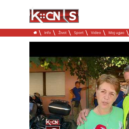
Info
Život
Sport
Video
Moj ugao