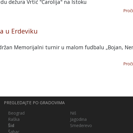
du dežura Vrtić "Čarolija" na Istoku
Proči
ra u Erdeviku
održan Memorijalni turnir u malom fudbalu „Bojan, Ne
Proči
PREGLEDAJTE PO GRADOVIMA
Beograd
Niš
Raška
Jagodina
Šid
Smederevo
Šabac