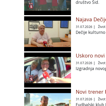
društvo Šid.
Najava Dečij
31.07.2026
|
Život
Dečije kulturno 
Uskoro novi 
31.07.2026
|
Život
Izgradnja novog
Novi trener 
31.07.2026
|
Život
Fudbalski klub 