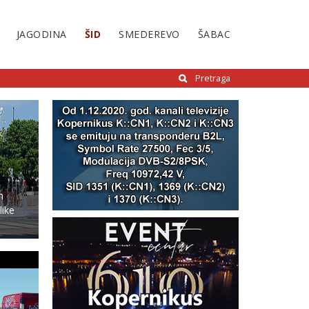
JAGODINA
ŠID
SMEDEREVO
ŠABAC
Pretraga
n
like