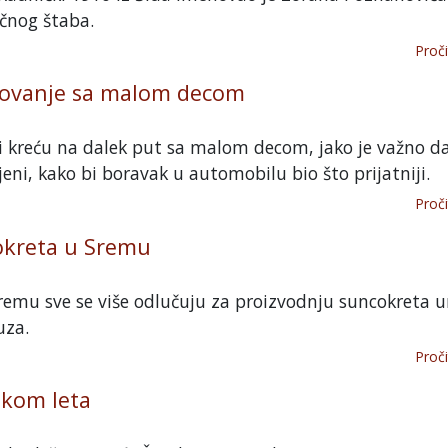
čnog štaba.
Proči
tovanje sa malom decom
ji kreću na dalek put sa malom decom, jako je važno 
eni, kako bi boravak u automobilu bio što prijatniji.
Proči
okreta u Sremu
Sremu sve se više odlučuju za proizvodnju suncokreta 
uza.
Proči
okom leta