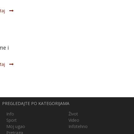
taj
me i
taj
PREGLEDAJTE PO KATEGORIJAMA
Info
Život
Sport
Video
Moj ugao
Infotehno
Pretraga