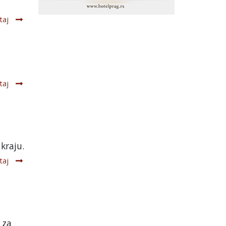
taj
taj
kraju.
taj
 za