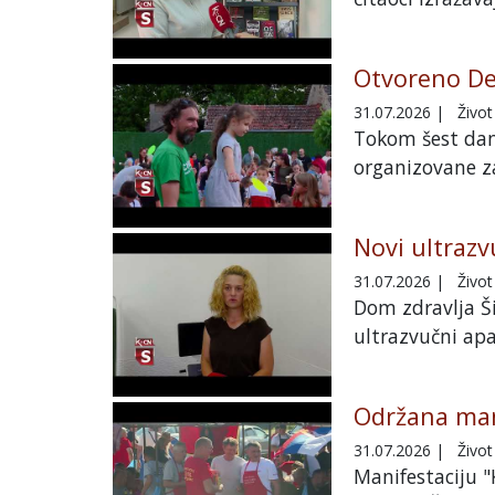
Otvoreno Deč
31.07.2026
|
Život
Tokom šest dan
organizovane za
Novi ultrazv
31.07.2026
|
Život
Dom zdravlja Ši
ultrazvučni apa
Održana mani
31.07.2026
|
Život
Manifestaciju 