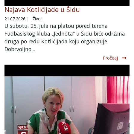
Najava Kotlićijade u Šidu
21.07.2026
|
Život
U subotu, 25. jula na platou pored terena
Fudbaslskog kluba „Jednota” u Šidu biće održana
druga po redu Kotlićijada koju organizuje
Dobrvoljno...
Pročitaj