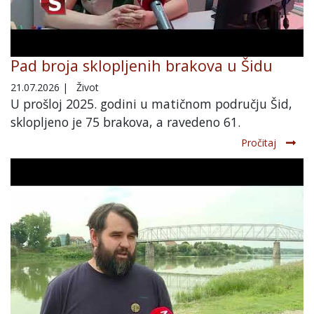
Pad broja sklopljenih brakova u Šidu
21.07.2026
|
Život
U prošloj 2025. godini u matičnom području Šid,
sklopljeno je 75 brakova, a ravedeno 61.
Pročitaj