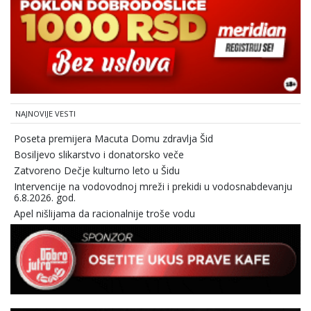
NAJNOVIJE VESTI
Poseta premijera Macuta Domu zdravlja Šid
Bosiljevo slikarstvo i donatorsko veče
Zatvoreno Dečje kulturno leto u Šidu
Intervencije na vodovodnoj mreži i prekidi u vodosnabdevanju
6.8.2026. god.
Apel nišlijama da racionalnije troše vodu