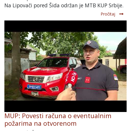
Na Lipovači pored Šida održan je MTB KUP Srbije.
Pročitaj
MUP: Povesti računa o eventualnim
požarima na otvorenom