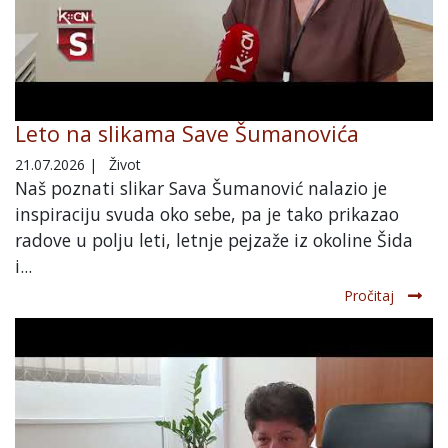
Leto na slikama Save Šumanovića
21.07.2026
|
Život
Naš poznati slikar Sava Šumanović nalazio je
inspiraciju svuda oko sebe, pa je tako prikazao
radove u polju leti, letnje pejzaže iz okoline Šida
i...
Pročitaj