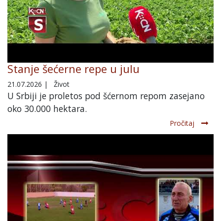
Stanje šećerne repe u julu
21.07.2026
|
Život
U Srbiji je proletos pod šćernom repom zasejano
oko 30.000 hektara.
Pročitaj