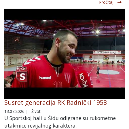
Pročitaj
Susret generacija RK Radnički 1958
13.07.2026
|
Život
U Sportskoj hali u Šidu odigrane su rukometne
utakmice revijalnog karaktera.