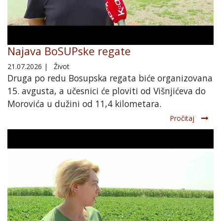
Najava BoSUPske regate
21.07.2026
|
Život
Druga po redu Bosupska regata biće organizovana
15. avgusta, a učesnici će ploviti od Višnjićeva do
Morovića u dužini od 11,4 kilometara.
Pročitaj