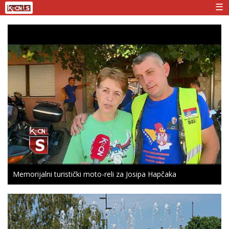
☰
Memorijalni turistički moto-reli za Josipa Hapčaka