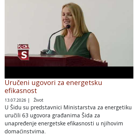
Uručeni ugovori za energetsku
efikasnost
13.07.2026
|
Život
U Šidu su predstavnici Ministarstva za energetiku
uručili 63 ugovora građanima Šida za
unapređenje energetske efikasnosti u njihovim
domaćinstvima.