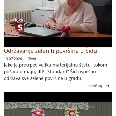
Održavanje zelenih površina u Šidu
13.07.2026
|
Život
Iako je pretrpeo veliku materijalnu štetu, tokom
požara u maju, JKP „Standard” Šid uspešno
održava sve zelene površine u gradu.
Pročitaj