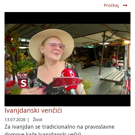
Pročitaj
Ivanjdanski venčići
13.07.2026
|
Život
Za Ivanjdan se tradicionalno na pravoslavne
domove kače Ivanjdanski večići.