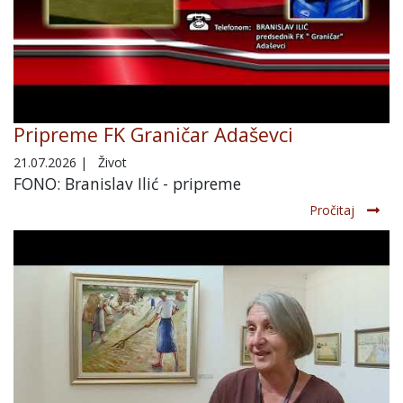
Pripreme FK Graničar Adaševci
21.07.2026
|
Život
FONO: Branislav Ilić - pripreme
Pročitaj