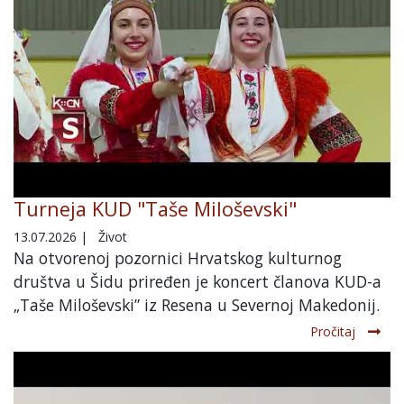
Turneja KUD "Taše Miloševski"
13.07.2026
|
Život
Na otvorenoj pozornici Hrvatskog kulturnog
društva u Šidu priređen je koncert članova KUD-a
„Taše Miloševski” iz Resena u Severnoj Makedonij.
Pročitaj