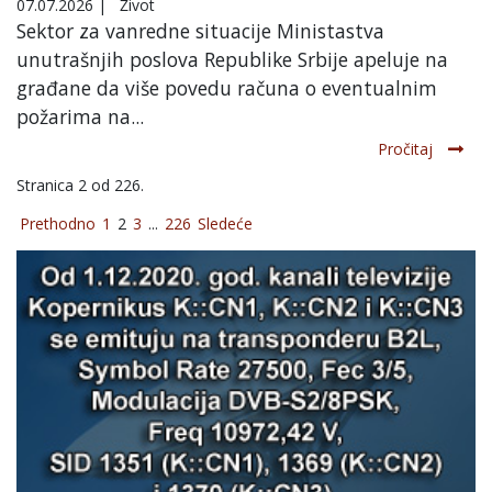
07.07.2026
|
Život
Sektor za vanredne situacije Ministastva
unutrašnjih poslova Republike Srbije apeluje na
građane da više povedu računa o eventualnim
požarima na...
Pročitaj
Stranica 2 od 226.
Prethodno
1
2
3
...
226
Sledeće