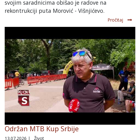
svojim saradnicima obišao je radove na
rekontrukciji puta Morović - Višnjićevo.
Pročitaj
Održan MTB Kup Srbije
13.07.2026
|
Život