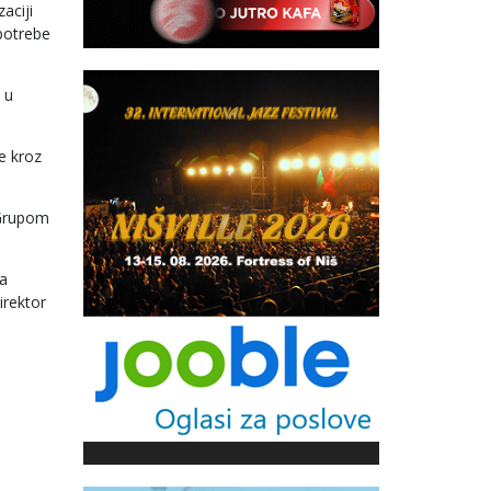
aciji
upotrebe
 u
e kroz
 Grupom
ca
irektor