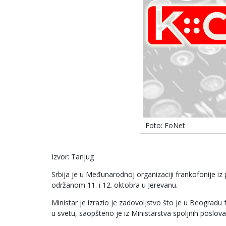
Foto: FoNet
Izvor: Tanjug
Srbija je u Međunarodnoj organizaciji frankofonije i
održanom 11. i 12. oktobra u Jerevanu.
Ministar je izrazio je zadovoljstvo što je u Beogra
u svetu, saopšteno je iz Ministarstva spoljnih poslova