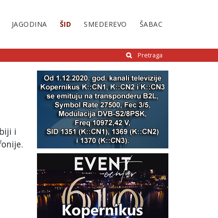
JAGODINA
ŠID
SMEDEREVO
ŠABAC
Pretraga
iji i
onije.