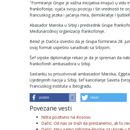
"Formiranje Grupe je važna inicijativa imajući u vidu 
frankofonije, ojača svoju poziciju i širi vrednosti te or
francuskog jezika i jačanja mira, demokratije i ljudski
Abasador Maroka u Srbiji i predsednik Grupe frankof
Međunarodnoj organizaciji frankofonije.
Belaž je Dačića izvestio da je Grupa formirana 28. ju
ovaj format uspešno sarađivati sa Srbijom.
Šef srpske diplomatije rekao je da je spreman da na
frankofonih ambasadora u Srbiji.
Sastanku su prisustvovali ambasadori Maroka, Egipta,
Ujedinjenih nacija u Srbiji, šef kancelarije Saveta Evr
Francuskog instituta u Beogradu.
podeli
твеет
0
Povezane vesti
Ništa pozitivno na Kosovu
Dačić: Od nas se traži da prestanemo, ali to n
Dačić: Nisu samo reforme ključne za ulazak u 