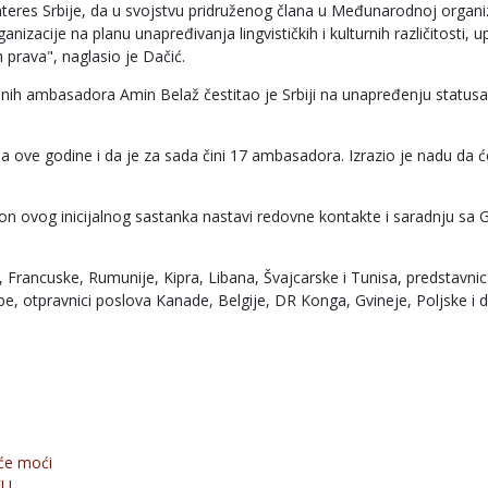
interes Srbije, da u svojstvu pridruženog člana u Međunarodnoj organiz
ganizacije na planu unapređivanja lingvističkih i kulturnih različitosti, 
h prava", naglasio je Dačić.
onih ambasadora Amin Belaž čestitao je Srbiji na unapređenju statusa
na ove godine i da je za sada čini 17 ambasadora. Izrazio je nadu da ć
kon ovog inicijalnog sastanka nastavi redovne kontakte i saradnju sa
 Francuske, Rumunije, Kipra, Libana, Švajcarske i Tunisa, predstavni
ope, otpravnici poslova Kanade, Belgije, DR Konga, Gvineje, Poljske i d
eće moći
EU