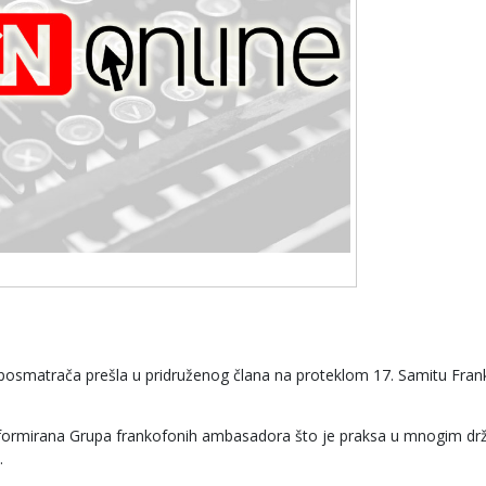
z posmatrača prešla u pridruženog člana na proteklom 17. Samitu Fran
du formirana Grupa frankofonih ambasadora što je praksa u mnogim d
.