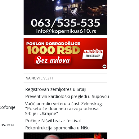
NAJNOVIJE VESTI
Registrovan zemljotres u Srbiji
Preventivni kardiološki pregledi u Supovcu
Vučić priredio večeru u čast Zelenskog:
kofonije
"Poseta će doprineti razvoju odnosa
Srbije i Ukrajine"
Počinje Nišvil teatar festival
ržavama
Rekontrukcija spomenika u Nišu