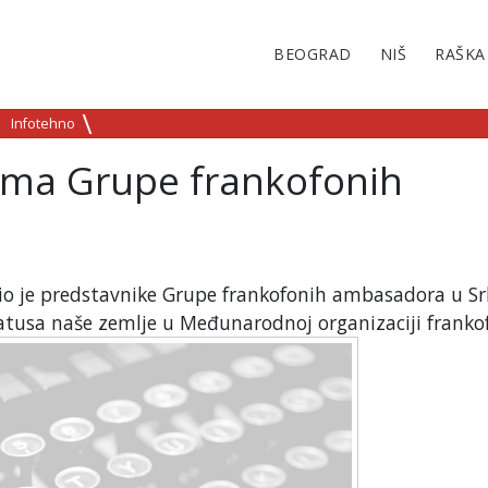
BEOGRAD
NIŠ
RAŠKA
Infotehno
cima Grupe frankofonih
mio je predstavnike Grupe frankofonih ambasadora u Srb
atusa naše zemlje u Međunarodnoj organizaciji frankof