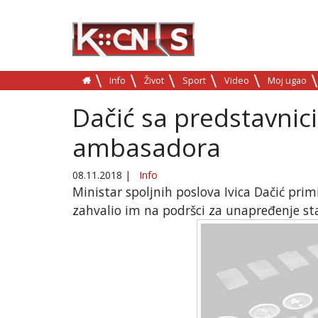
Info
Život
Sport
Video
Moj ugao
Dačić sa predstavni
ambasadora
08.11.2018
|
Info
Ministar spoljnih poslova Ivica Dačić pri
zahvalio im na podršci za unapređenje st