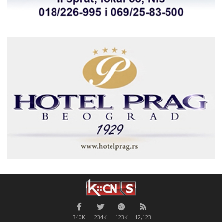
340K
234K
123K
12,123