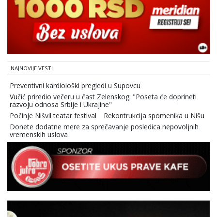
NAJNOVIJE VESTI
Preventivni kardiološki pregledi u Supovcu
Vučić priredio večeru u čast Zelenskog: "Poseta će doprineti
razvoju odnosa Srbije i Ukrajine"
Počinje Nišvil teatar festival
Rekontrukcija spomenika u Nišu
Donete dodatne mere za sprečavanje posledica nepovoljnih
vremenskih uslova