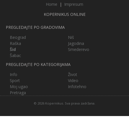
Home
|
Impresum
KOPERNIKUS ONLINE
PREGLEDAJTE PO GRADOVIMA
Beograd
Niš
Raška
Jagodina
Šid
Smederevo
Šabac
PREGLEDAJTE PO KATEGORIJAMA
Info
Život
Sport
Video
Moj ugao
Infotehno
Pretraga
© 2026 Kopernikus. Sva prava zadržana.