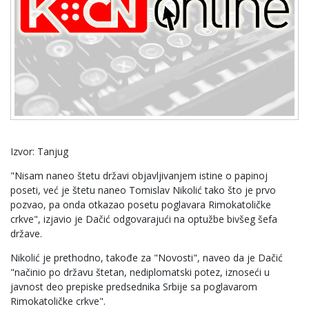
Izvor: Tanjug
"Nisam naneo štetu državi objavljivanjem istine o papinoj
poseti, već je štetu naneo Tomislav Nikolić tako što je prvo
pozvao, pa onda otkazao posetu poglavara Rimokatoličke
crkve", izjavio je Dačić odgovarajući na optužbe bivšeg šefa
države.
Nikolić je prethodno, takođe za "Novosti", naveo da je Dačić
"načinio po državu štetan, nediplomatski potez, iznoseći u
javnost deo prepiske predsednika Srbije sa poglavarom
Rimokatoličke crkve".