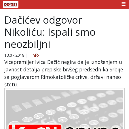
☰
Dačićev odgovor
Nikoliću: Ispali smo
neozbiljni
13.07.2018
|
Info
Vicepremijer Ivica Dačić negira da je iznošenjem u
javnost detalja prepiske bivšeg predsednika Srbije
sa poglavarom Rimokatoličke crkve, državi naneo
štetu.