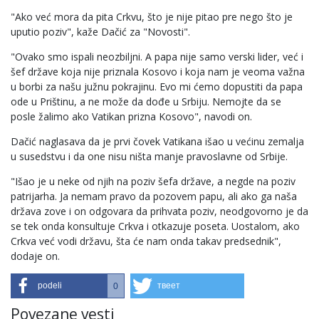
"Ako već mora da pita Crkvu, što je nije pitao pre nego što je
uputio poziv", kaže Dačić za "Novosti".
"Ovako smo ispali neozbiljni. A papa nije samo verski lider, već i
šef države koja nije priznala Kosovo i koja nam je veoma važna
u borbi za našu južnu pokrajinu. Evo mi ćemo dopustiti da papa
ode u Prištinu, a ne može da dođe u Srbiju. Nemojte da se
posle žalimo ako Vatikan prizna Kosovo", navodi on.
Dačić naglasava da je prvi čovek Vatikana išao u većinu zemalja
u susedstvu i da one nisu ništa manje pravoslavne od Srbije.
"Išao je u neke od njih na poziv šefa države, a negde na poziv
patrijarha. Ja nemam pravo da pozovem papu, ali ako ga naša
država zove i on odgovara da prihvata poziv, neodgovorno je da
se tek onda konsultuje Crkva i otkazuje poseta. Uostalom, ako
Crkva već vodi državu, šta će nam onda takav predsednik",
dodaje on.
podeli
твеет
0
Povezane vesti