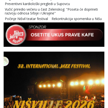
Preventivni kardiološki pregledi u Supovcu
Vučić priredio večeru u čast Zelenskog: "Poseta će doprineti
razvoju odnosa Srbije i Ukrajine"
Počinje Nišvil teatar festival
Rekontrukcija spomenika u Nišu