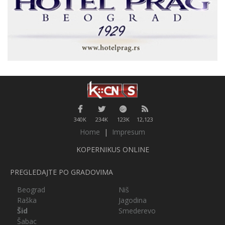
340K
234K
123K
12,123
Home
|
Impresum
KOPERNIKUS ONLINE
PREGLEDAJTE PO GRADOVIMA
Beograd
Niš
Raška
Jagodina
Šid
Smederevo
Šabac