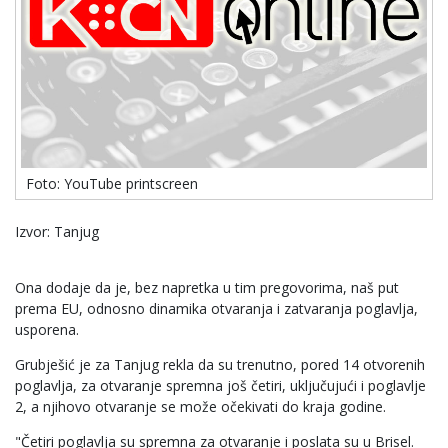
Foto: YouTube printscreen
Izvor: Tanjug
Ona dodaje da je, bez napretka u tim pregovorima, naš put
prema EU, odnosno dinamika otvaranja i zatvaranja poglavlja,
usporena.
Grubješić je za Tanjug rekla da su trenutno, pored 14 otvorenih
poglavlja, za otvaranje spremna još četiri, uključujući i poglavlje
2, a njihovo otvaranje se može očekivati do kraja godine.
"Četiri poglavlja su spremna za otvaranje i poslata su u Brisel.