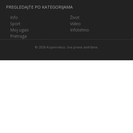
PREGLEDAJTE PO KATEGORIJAMA
Info
Život
Sport
Video
Moj ugao
Infotehno
Pretraga
© 2026 Kopernikus. Sva prava zadržana.