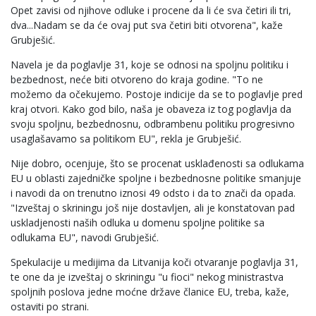
Opet zavisi od njihove odluke i procene da li će sva četiri ili tri,
dva...Nadam se da će ovaj put sva četiri biti otvorena", kaže
Grubješić.
Navela je da poglavlje 31, koje se odnosi na spoljnu politiku i
bezbednost, neće biti otvoreno do kraja godine. "To ne
možemo da očekujemo. Postoje indicije da se to poglavlje pred
kraj otvori. Kako god bilo, naša je obaveza iz tog poglavlja da
svoju spoljnu, bezbednosnu, odbrambenu politiku progresivno
usaglašavamo sa politikom EU", rekla je Grubješić.
Nije dobro, ocenjuje, što se procenat usklađenosti sa odlukama
EU u oblasti zajedničke spoljne i bezbednosne politike smanjuje
i navodi da on trenutno iznosi 49 odsto i da to znači da opada.
"Izveštaj o skriningu još nije dostavljen, ali je konstatovan pad
uskladjenosti naših odluka u domenu spoljne politike sa
odlukama EU", navodi Grubješić.
Spekulacije u medijima da Litvanija koči otvaranje poglavlja 31,
te one da je izveštaj o skriningu "u fioci" nekog ministrastva
spoljnih poslova jedne moćne države članice EU, treba, kaže,
ostaviti po strani.