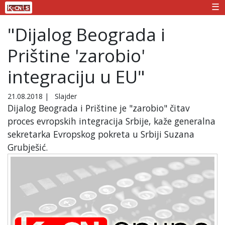
☰
"Dijalog Beograda i
Prištine 'zarobio'
integraciju u EU"
21.08.2018
|
Slajder
Dijalog Beograda i Prištine je "zarobio" čitav
proces evropskih integracija Srbije, kaže generalna
sekretarka Evropskog pokreta u Srbiji Suzana
Grubješić.