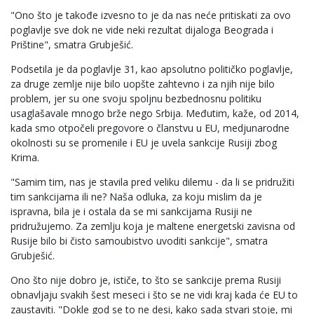
"Ono što je takođe izvesno to je da nas neće pritiskati za ovo
poglavlje sve dok ne vide neki rezultat dijaloga Beograda i
Prištine", smatra Grubješić.
Podsetila je da poglavlje 31, kao apsolutno političko poglavlje,
za druge zemlje nije bilo uopšte zahtevno i za njih nije bilo
problem, jer su one svoju spoljnu bezbednosnu politiku
usaglašavale mnogo brže nego Srbija. Međutim, kaže, od 2014,
kada smo otpočeli pregovore o članstvu u EU, medjunarodne
okolnosti su se promenile i EU je uvela sankcije Rusiji zbog
Krima.
"Samim tim, nas je stavila pred veliku dilemu - da li se pridružiti
tim sankcijama ili ne? Naša odluka, za koju mislim da je
ispravna, bila je i ostala da se mi sankcijama Rusiji ne
pridružujemo. Za zemlju koja je maltene energetski zavisna od
Rusije bilo bi čisto samoubistvo uvoditi sankcije", smatra
Grubješić.
Ono što nije dobro je, ističe, to što se sankcije prema Rusiji
obnavljaju svakih šest meseci i što se ne vidi kraj kada će EU to
zaustaviti. "Dokle god se to ne desi, kako sada stvari stoje, mi