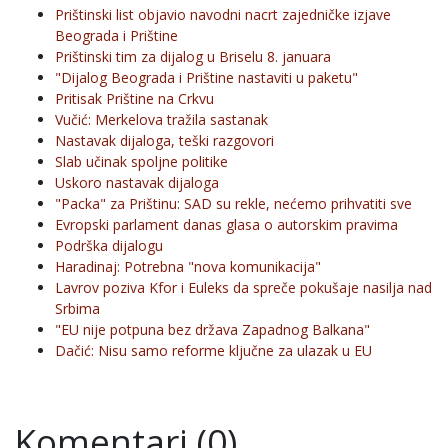
Prištinski list objavio navodni nacrt zajedničke izjave
Beograda i Prištine
Prištinski tim za dijalog u Briselu 8. januara
"Dijalog Beograda i Prištine nastaviti u paketu"
Pritisak Prištine na Crkvu
Vučić: Merkelova tražila sastanak
Nastavak dijaloga, teški razgovori
Slab učinak spoljne politike
Uskoro nastavak dijaloga
"Packa" za Prištinu: SAD su rekle, nećemo prihvatiti sve
Evropski parlament danas glasa o autorskim pravima
Podrška dijalogu
Haradinaj: Potrebna "nova komunikacija"
Lavrov poziva Kfor i Euleks da spreče pokušaje nasilja nad
Srbima
"EU nije potpuna bez država Zapadnog Balkana"
Dačić: Nisu samo reforme ključne za ulazak u EU
Komentari (0)