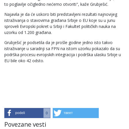
to poglavlje očigledno nećemo otvoriti", kaže Grubješić.
Najavila je da će uskoro biti predstavljeni rezultati najnovijeg
istraživanja o stavovima građana Srbije o EU koje su u junu
sproveli Evropski pokret u Srbiji i Fakultet političkih nauka na
uzorku od 1.200 građana.
Grubješić je podsetila da je prošle godine jedno isto takvo
istraživanje u saradnji sa FPN na istom uzorku pokazalo da su
podrška procesu evropskih integracija i podrška ulasku Srbije u
EU bile oko 42 odsto.
podeli
твеет
0
Povezane vesti