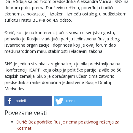
Da je Srbija sa politikom predsednika Aleksandra Vučića i SNS na
dobrom putu, prema Đurićevim rečima, potvrđuju i odlični
ekonomski pokazatelji, izraženi, između ostalog, u budžetskom
suficitu i rastu BDP-a od 4,9 odsto.
Đurić, koji je na konferenciji učestvovao u svojstvu gosta,
pohvalio je Rusiju i vladajuću partiju Jedinstvena Rusija zbog
izvanredne organizacije i doprinosa koji je ovaj forum dao
međunarodnom miru, stabilnosti i vladavini zakona.
SNS je jedina stranka iz regiona koja je bila predstavljena na
Konferenciji ICAPP, koja okuplja političke partije iz više od 50
azijskih zemalja. Skup je obraćanjem učesnicima zatvorio
predsednik stranke domaćina Jedinstvene Rusije Dmitrij
Medvedev.
podeli
твеет
Povezane vesti
Đurić: Bez podrške Rusije nema pozitivnog rešenja za
Kosmet