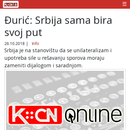
☰
Đurić: Srbija sama bira
svoj put
26.10.2018
|
Info
Srbija je na stanovištu da se unilateralizam i
upotreba sile u rešavanju sporova moraju
zameniti dijalogom i saradnjom.