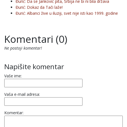
Đurić: Da se Janković pita, Srbija ne bi ni bila država
Đurić: Dokaz da Tači laže!
Đurić: Albanci žive u iluziji, svet nije isti kao 1999. godine
Komentari (0)
Ne postoji komentar!
Napišite komentar
Vaše ime:
Vaša e-mail adresa:
Komentar: