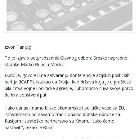
Izvor: Tanjug
To je izjavio potpredsednik Glavnog odbora Srpske napredne
stranke Marko Đurić u Moskvi.
Đurić je, govoreći na zatvaranju Konferencije azijskih političkih
partija (ICAPP), istakao da Srbija, kao država koja je u prošlosti
bila žrtva vojne i političke agresije, ljubomorno čuva svoje pravo
da bira sopstveni put.
“Iako danas imamo bliske ekonomske i političke veze sa EU,
istovremeno održavamo tradicionalno bratske odnose sa
Rusijom i strateško partnerstvo sa Kinom, i tako ćemo i
nastaviti”, rekao je Đurić.