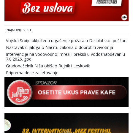
NAJNOVIJE VESTI
Vojska Srbije uključena u gašenje požara u Deliblatskoj peščari
Nastavak dijaloga o Nacrtu zakona o dobrobiti životinja
Intervencije na vodovodnoj mreži i prekidi u vodosnabdevanju
7.8.2026. god.
Gradonačelnik Niša obišao Rujnik i Leskovik
Priprema dece za letovanje