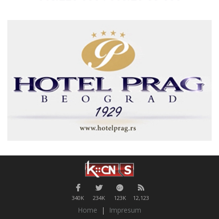
340K
234K
123K
12,123
Home
|
Impresum