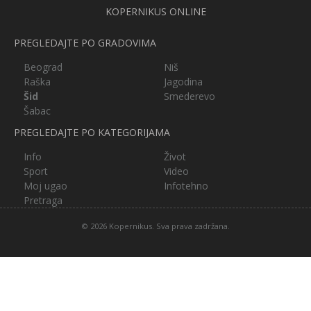
KOPERNIKUS ONLINE
PREGLEDAJTE PO GRADOVIMA
Beograd
Niš
Raška
Jagodina
Šid
Smederevo
Šabac
PREGLEDAJTE PO KATEGORIJAMA
Info
Život
Sport
Video
Moj ugao
Infotehno
Pretraga
© 2026 Kopernikus. Sva prava zadržana.