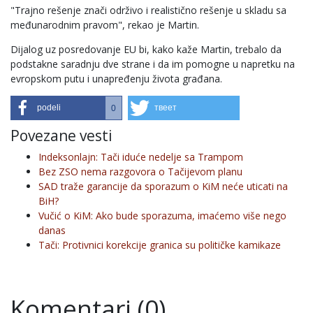
"Trajno rešenje znači održivo i realistično rešenje u skladu sa
međunarodnim pravom", rekao je Martin.
Dijalog uz posredovanje EU bi, kako kaže Martin, trebalo da
podstakne saradnju dve strane i da im pomogne u napretku na
evropskom putu i unapređenju života građana.
podeli
твеет
0
Povezane vesti
Indeksonlajn: Tači iduće nedelje sa Trampom
Bez ZSO nema razgovora o Tačijevom planu
SAD traže garancije da sporazum o KiM neće uticati na
BiH?
Vučić o KiM: Ako bude sporazuma, imaćemo više nego
danas
Tači: Protivnici korekcije granica su političke kamikaze
Komentari (0)