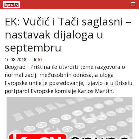
☰
EK: Vučić i Tači saglasni –
nastavak dijaloga u
septembru
16.08.2018
|
Info
Beograd i Priština će utvrditi teme razgovora o
normalizaciji međusobnih odnosa, a uloga
Evropske unije je posredovanje, izjavio je u Briselu
portparol Evropske komisije Karlos Martin.