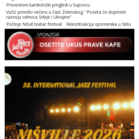
Preventivni kardiološki pregledi u Supovcu
Vučić priredio večeru u čast Zelenskog: "Poseta će doprineti
razvoju odnosa Srbije i Ukrajine"
Počinje Nišvil teatar festival
Rekontrukcija spomenika u Nišu