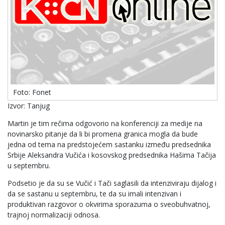
Foto: Fonet
Izvor: Tanjug
Martin je tim rečima odgovorio na konferenciji za medije na
novinarsko pitanje da li bi promena granica mogla da bude
jedna od tema na predstojećem sastanku između predsednika
Srbije Aleksandra Vučića i kosovskog predsednika Hašima Tačija
u septembru.
Podsetio je da su se Vučić i Tači saglasili da intenziviraju dijalog i
da se sastanu u septembru, te da su imali intenzivan i
produktivan razgovor o okvirima sporazuma o sveobuhvatnoj,
trajnoj normalizaciji odnosa.