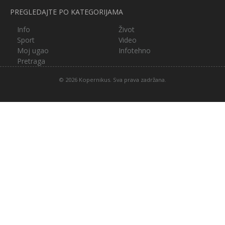
PREGLEDAJTE PO KATEGORIJAMA
Info
Život
Sport
Video
Moj ugao
Infotehno
Pretraga
© 2026 Kopernikus. Sva prava zadržana.