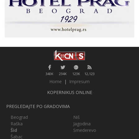
340K
234K
123K
12,123
Home
|
Impresum
KOPERNIKUS ONLINE
PREGLEDAJTE PO GRADOVIMA
Beograd
Niš
Raška
Jagodina
Šid
Smederevo
Šabac