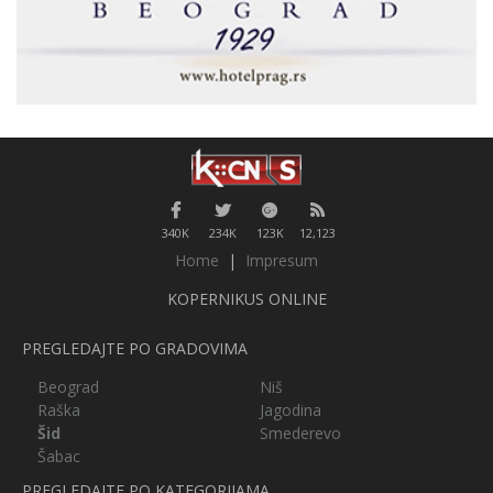
340K
234K
123K
12,123
Home
|
Impresum
KOPERNIKUS ONLINE
PREGLEDAJTE PO GRADOVIMA
Beograd
Niš
Raška
Jagodina
Šid
Smederevo
Šabac
PREGLEDAJTE PO KATEGORIJAMA