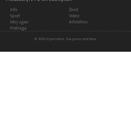
Info
Život
Sport
Video
Moj ugao
Infotehno
Pretraga
© 2026 Kopernikus. Sva prava zadržana.