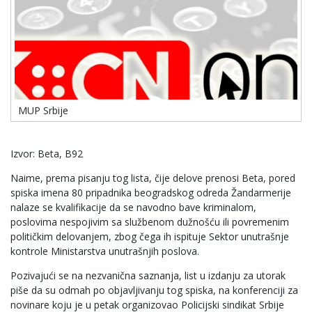
MUP Srbije
Izvor: Beta, B92
Naime, prema pisanju tog lista, čije delove prenosi Beta, pored
spiska imena 80 pripadnika beogradskog odreda Žandarmerije
nalaze se kvalifikacije da se navodno bave kriminalom,
poslovima nespojivim sa službenom dužnošću ili povremenim
političkim delovanjem, zbog čega ih ispituje Sektor unutrašnje
kontrole Ministarstva unutrašnjih poslova.
Pozivajući se na nezvanična saznanja, list u izdanju za utorak
piše da su odmah po objavljivanju tog spiska, na konferenciji za
novinare koju je u petak organizovao Policijski sindikat Srbije