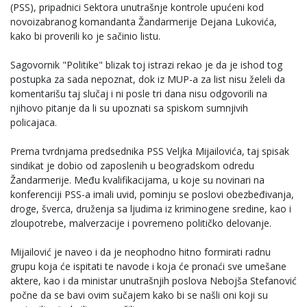
(PSS), pripadnici Sektora unutrašnje kontrole upućeni kod
novoizabranog komandanta Žandarmerije Dejana Lukovića,
kako bi proverili ko je sačinio listu.
Sagovornik "Politike" blizak toj istrazi rekao je da je ishod tog
postupka za sada nepoznat, dok iz MUP-a za list nisu želeli da
komentarišu taj slučaj i ni posle tri dana nisu odgovorili na
njihovo pitanje da li su upoznati sa spiskom sumnjivih
policajaca.
Prema tvrdnjama predsednika PSS Veljka Mijailovića, taj spisak
sindikat je dobio od zaposlenih u beogradskom odredu
Žandarmerije. Među kvalifikacijama, u koje su novinari na
konferenciji PSS-a imali uvid, pominju se poslovi obezbeđivanja,
droge, šverca, druženja sa ljudima iz kriminogene sredine, kao i
zloupotrebe, malverzacije i povremeno političko delovanje.
Mijailović je naveo i da je neophodno hitno formirati radnu
grupu koja će ispitati te navode i koja će pronaći sve umešane
aktere, kao i da ministar unutrašnjih poslova Nebojša Stefanović
počne da se bavi ovim sučajem kako bi se našli oni koji su