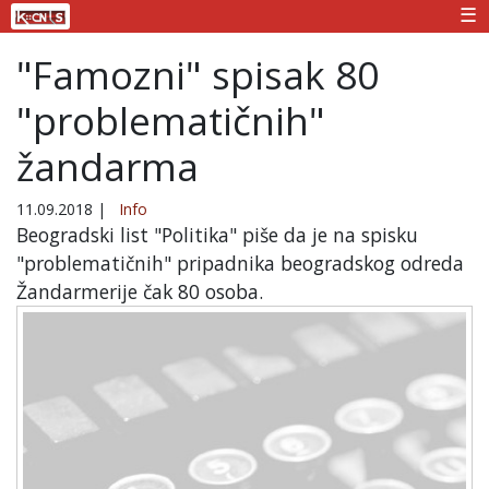
☰
"Famozni" spisak 80
"problematičnih"
žandarma
11.09.2018
|
Info
Beogradski list "Politika" piše da je na spisku
"problematičnih" pripadnika beogradskog odreda
Žandarmerije čak 80 osoba.