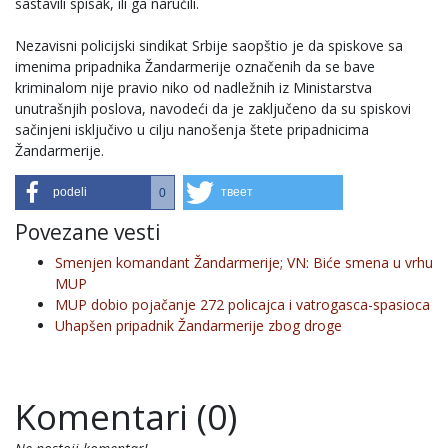
sastavili spisak, ili ga naručili.
Nezavisni policijski sindikat Srbije saopštio je da spiskove sa
imenima pripadnika Žandarmerije označenih da se bave
kriminalom nije pravio niko od nadležnih iz Ministarstva
unutrašnjih poslova, navodeći da je zaključeno da su spiskovi
sačinjeni isključivo u cilju nanošenja štete pripadnicima
Žandarmerije.
podeli
твеет
0
Povezane vesti
Smenjen komandant Žandarmerije; VN: Biće smena u vrhu
MUP
MUP dobio pojačanje 272 policajca i vatrogasca-spasioca
Uhapšen pripadnik Žandarmerije zbog droge
Komentari (0)