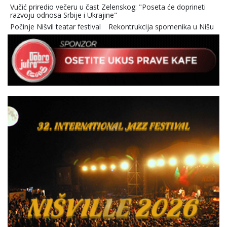
Vučić priredio večeru u čast Zelenskog: "Poseta će doprineti
razvoju odnosa Srbije i Ukrajine"
Počinje Nišvil teatar festival
Rekontrukcija spomenika u Nišu