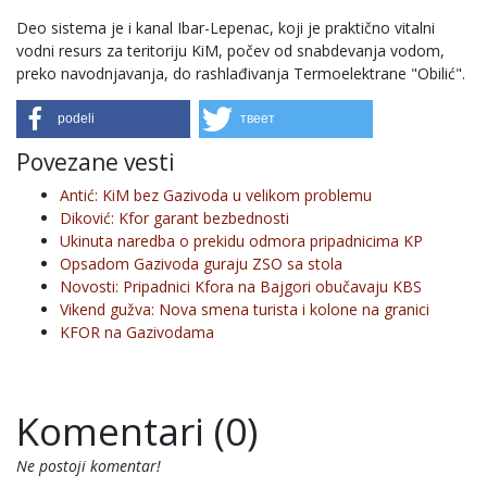
Deo sistema je i kanal Ibar-Lepenac, koji je praktično vitalni
vodni resurs za teritoriju KiM, počev od snabdevanja vodom,
preko navodnjavanja, do rashlađivanja Termoelektrane "Obilić".
podeli
твеет
Povezane vesti
Antić: KiM bez Gazivoda u velikom problemu
Diković: Kfor garant bezbednosti
Ukinuta naredba o prekidu odmora pripadnicima KP
Opsadom Gazivoda guraju ZSO sa stola
Novosti: Pripadnici Kfora na Bajgori obučavaju KBS
Vikend gužva: Nova smena turista i kolone na granici
KFOR na Gazivodama
Komentari (0)
Ne postoji komentar!