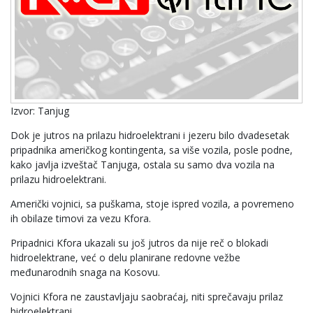
Izvor: Tanjug
Dok je jutros na prilazu hidroelektrani i jezeru bilo dvadesetak
pripadnika američkog kontingenta, sa više vozila, posle podne,
kako javlja izveštač Tanjuga, ostala su samo dva vozila na
prilazu hidroelektrani.
Američki vojnici, sa puškama, stoje ispred vozila, a povremeno
ih obilaze timovi za vezu Kfora.
Pripadnici Kfora ukazali su još jutros da nije reč o blokadi
hidroelektrane, već o delu planirane redovne vežbe
međunarodnih snaga na Kosovu.
Vojnici Kfora ne zaustavljaju saobraćaj, niti sprečavaju prilaz
hidroelektrani.