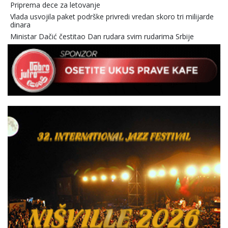
Priprema dece za letovanje
Vlada usvojila paket podrške privredi vredan skoro tri milijarde
dinara
Ministar Dačić čestitao Dan rudara svim rudarima Srbije