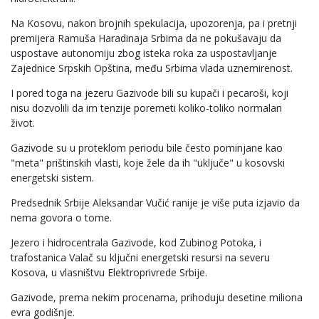
Na Kosovu, nakon brojnih spekulacija, upozorenja, pa i pretnji
premijera Ramuša Haradinaja Srbima da ne pokušavaju da
uspostave autonomiju zbog isteka roka za uspostavljanje
Zajednice Srpskih Opština, među Srbima vlada uznemirenost.
I pored toga na jezeru Gazivode bili su kupači i pecaroši, koji
nisu dozvolili da im tenzije poremeti koliko-toliko normalan
život.
Gazivode su u proteklom periodu bile često pominjane kao
"meta" prištinskih vlasti, koje žele da ih "uključe" u kosovski
energetski sistem.
Predsednik Srbije Aleksandar Vučić ranije je više puta izjavio da
nema govora o tome.
Jezero i hidrocentrala Gazivode, kod Zubinog Potoka, i
trafostanica Valač su ključni energetski resursi na severu
Kosova, u vlasništvu Elektroprivrede Srbije.
Gazivode, prema nekim procenama, prihoduju desetine miliona
evra godišnje.