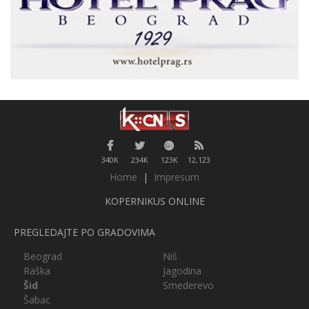
340K
234K
123K
12,123
Home
|
Impresum
KOPERNIKUS ONLINE
PREGLEDAJTE PO GRADOVIMA
Beograd
Niš
Raška
Jagodina
Šid
Smederevo
Šabac