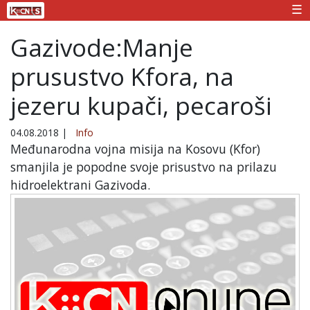
☰
Gazivode:Manje
prusustvo Kfora, na
jezeru kupači, pecaroši
04.08.2018
|
Info
Međunarodna vojna misija na Kosovu (Kfor)
smanjila je popodne svoje prisustvo na prilazu
hidroelektrani Gazivoda.