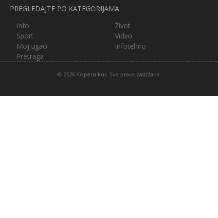
PREGLEDAJTE PO KATEGORIJAMA
Info
Život
Sport
Video
Moj ugao
Infotehno
Pretraga
© 2026 Kopernikus. Sva prava zadržana.