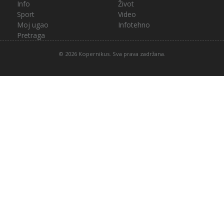
Info
Život
Sport
Video
Moj ugao
Infotehno
Pretraga
© 2026 Kopernikus. Sva prava zadržana.