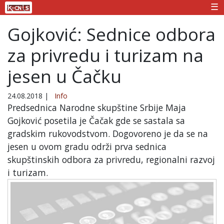
☰
Gojković: Sednice odbora
za privredu i turizam na
jesen u Čačku
24.08.2018
|
Info
Predsednica Narodne skupštine Srbije Maja
Gojković posetila je Čačak gde se sastala sa
gradskim rukovodstvom. Dogovoreno je da se na
jesen u ovom gradu održi prva sednica
skupštinskih odbora za privredu, regionalni razvoj
i turizam.