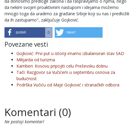
da donosimo predloge zakona i da raspravljamo o njima, nego
da nekim svojim proaktivnim nastupom i idejama možemo
mnogo toga da uradimo za građane Srbije koji su nas i predložili
da ih zastupamo", zaključuje Gojković.
podeli
твеет
0
Povezane vesti
Gojković: Prvi put u istoriji imamo izbalansiran stav SAD
Milijarda od turizma
Kamberi: Kosovu pripojiti celu Preševsku dolinu
Tači: Razgovor sa Vučićem u septembru osnova za
budućnost
Podrška Vučiću od Maje Gojković i stranačkih odbora
Komentari (0)
Ne postoji komentar!