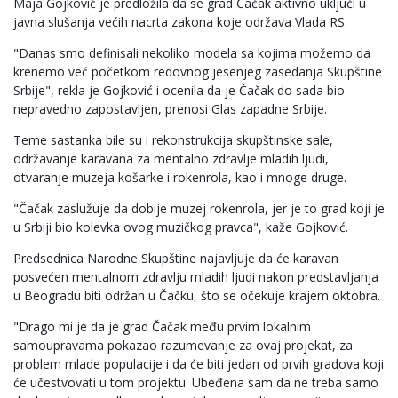
Maja Gojković je predložila da se grad Čačak aktivno uključi u
javna slušanja većih nacrta zakona koje održava Vlada RS.
"Danas smo definisali nekoliko modela sa kojima možemo da
krenemo već početkom redovnog jesenjeg zasedanja Skupštine
Srbije", rekla je Gojković i ocenila da je Čačak do sada bio
nepravedno zapostavljen, prenosi Glas zapadne Srbije.
Teme sastanka bile su i rekonstrukcija skupštinske sale,
održavanje karavana za mentalno zdravlje mladih ljudi,
otvaranje muzeja košarke i rokenrola, kao i mnoge druge.
"Čačak zaslužuje da dobije muzej rokenrola, jer je to grad koji je
u Srbiji bio kolevka ovog muzičkog pravca", kaže Gojković.
Predsednica Narodne Skupštine najavljuje da će karavan
posvećen mentalnom zdravlju mladih ljudi nakon predstavljanja
u Beogradu biti održan u Čačku, što se očekuje krajem oktobra.
"Drago mi je da je grad Čačak među prvim lokalnim
samoupravama pokazao razumevanje za ovaj projekat, za
problem mlade populacije i da će biti jedan od prvih gradova koji
će učestvovati u tom projektu. Ubeđena sam da ne treba samo