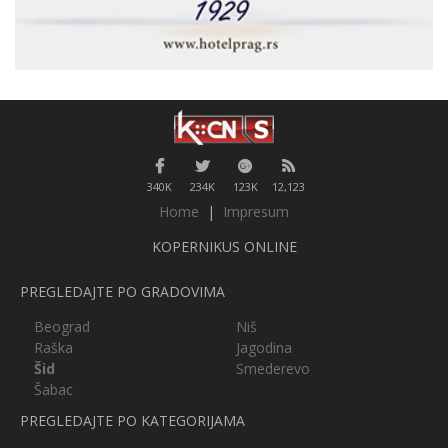
340K
234K
123K
12,123
Home
|
Impresum
KOPERNIKUS ONLINE
PREGLEDAJTE PO GRADOVIMA
Beograd
Niš
Raška
Jagodina
Šid
Smederevo
Šabac
PREGLEDAJTE PO KATEGORIJAMA