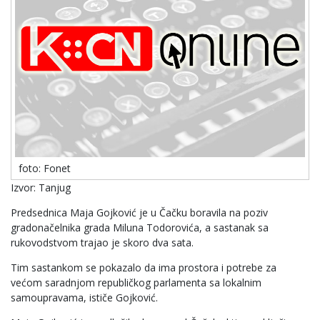
foto: Fonet
Izvor: Tanjug
Predsednica Maja Gojković je u Čačku boravila na poziv
gradonačelnika grada Miluna Todorovića, a sastanak sa
rukovodstvom trajao je skoro dva sata.
Tim sastankom se pokazalo da ima prostora i potrebe za
većom saradnjom republičkog parlamenta sa lokalnim
samoupravama, ističe Gojković.