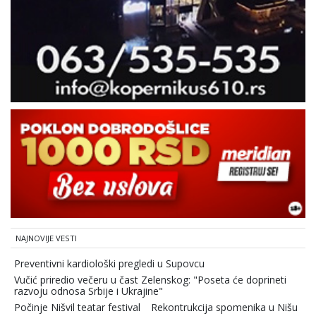
NAJNOVIJE VESTI
Preventivni kardiološki pregledi u Supovcu
Vučić priredio večeru u čast Zelenskog: "Poseta će doprineti
razvoju odnosa Srbije i Ukrajine"
Počinje Nišvil teatar festival
Rekontrukcija spomenika u Nišu