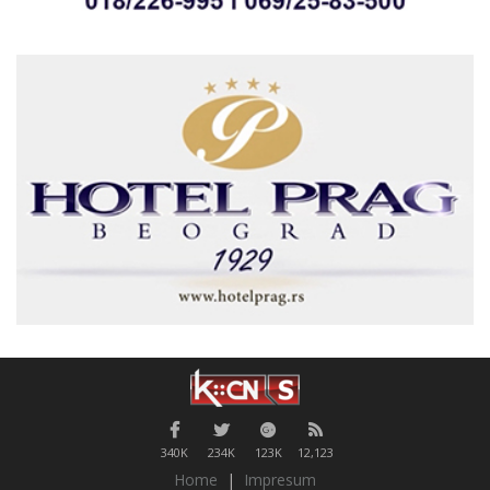
340K
234K
123K
12,123
Home
|
Impresum