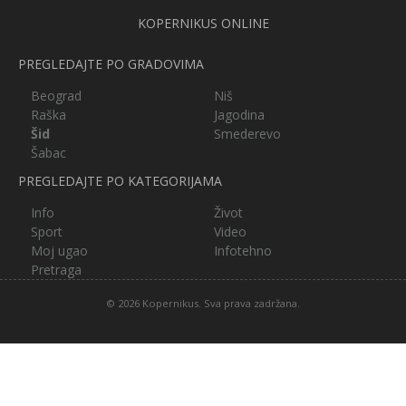
KOPERNIKUS ONLINE
PREGLEDAJTE PO GRADOVIMA
Beograd
Niš
Raška
Jagodina
Šid
Smederevo
Šabac
PREGLEDAJTE PO KATEGORIJAMA
Info
Život
Sport
Video
Moj ugao
Infotehno
Pretraga
© 2026 Kopernikus. Sva prava zadržana.