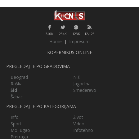
340K
234K
123K
12,123
Home
|
Impresum
KOPERNIKUS ONLINE
PREGLEDAJTE PO GRADOVIMA
Beograd
Niš
Raška
Jagodina
Šid
Smederevo
Šabac
PREGLEDAJTE PO KATEGORIJAMA
Info
Život
Sport
Video
Moj ugao
Infotehno
Pretraga