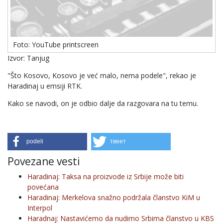
Foto: YouTube printscreen
Izvor: Tanjug
"Što Kosovo, Kosovo je već malo, nema podele", rekao je
Haradinaj u emsiji RTK.
Kako se navodi, on je odbio dalje da razgovara na tu temu.
podeli
твеет
Povezane vesti
Haradinaj: Taksa na proizvode iz Srbije može biti
povećana
Haradinaj: Merkelova snažno podržala članstvo KiM u
Interpol
Haradnaj: Nastavićemo da nudimo Srbima članstvo u KBS