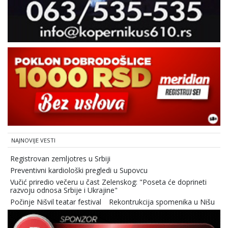
NAJNOVIJE VESTI
Registrovan zemljotres u Srbiji
Preventivni kardiološki pregledi u Supovcu
Vučić priredio večeru u čast Zelenskog: "Poseta će doprineti
razvoju odnosa Srbije i Ukrajine"
Počinje Nišvil teatar festival
Rekontrukcija spomenika u Nišu