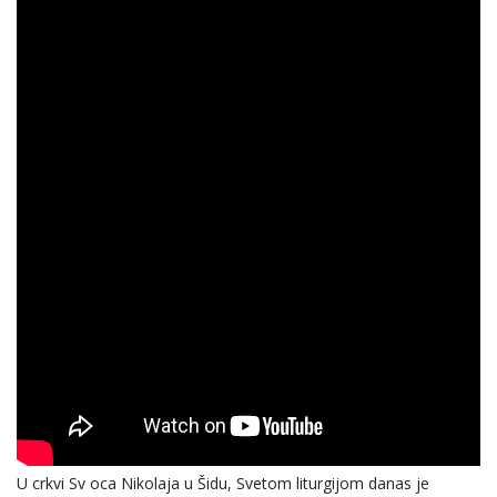
U crkvi Sv oca Nikolaja u Šidu, Svetom liturgijom danas je