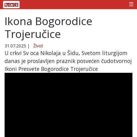
☰
Ikona Bogorodice
Trojeručice
31.07.2025
|
Život
U crkvi Sv oca Nikolaja u Šidu, Svetom liturgijom
danas je proslavljen praznik posvećen čudotvornoj
Ikoni Presvete Bogorodice Trojeručice