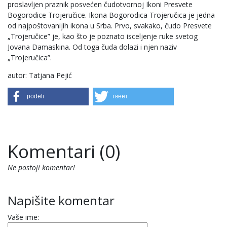
proslavljen praznik posvećen čudotvornoj Ikoni Presvete
Bogorodice Trojeručice. Ikona Bogorodica Trojeručica je jedna
od najpoštovanijih ikona u Srba. Prvo, svakako, čudo Presvete
„Trojeručice” je, kao što je poznato isceljenje ruke svetog
Jovana Damaskina. Od toga čuda dolazi i njen naziv
„Trojeručica”.
autor: Tatjana Pejić
podeli
твеет
Komentari (0)
Ne postoji komentar!
Napišite komentar
Vaše ime: