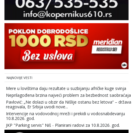
NAJNOVIJE VESTI
Mere u lovištima daju rezultate u suzbijanju afričke kuge svinja
Neprilagođena brzina najveći problem za bezbednost saobraćaja
Pavlović: „Ne dolazi u obzir da Nišlije ostanu bez letova“ – država
reagovala, Er Srbija uvodi nove...
Intervencije na vodovodnoj mreži i prekidi u vodosnabdevanju
10.8.2026. god.
JKP "Parking servis" Niš - Planirani radovi za 10.8.2026. god.