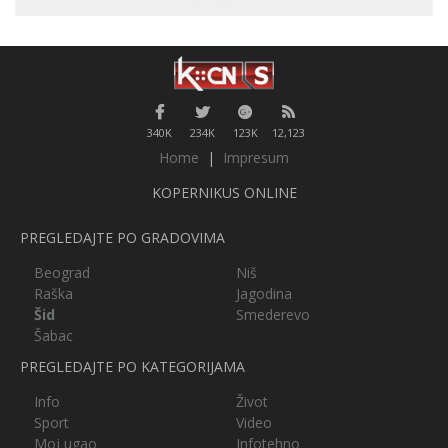
340K
234K
123K
12,123
Home
|
Impresum
KOPERNIKUS ONLINE
PREGLEDAJTE PO GRADOVIMA
Beograd
Niš
Raška
Jagodina
Šid
Smederevo
Šabac
PREGLEDAJTE PO KATEGORIJAMA
Info
Život
Sport
Video
Moj ugao
Infotehno