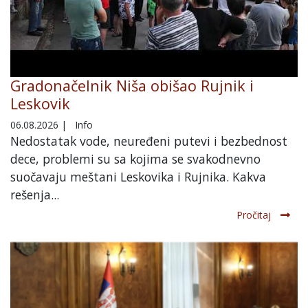
Gradonačelnik Niša obišao Rujnik i
Leskovik
06.08.2026
|
Info
Nedostatak vode, neuređeni putevi i bezbednost
dece, problemi su sa kojima se svakodnevno
suočavaju meštani Leskovika i Rujnika. Kakva
rešenja...
Pročitaj