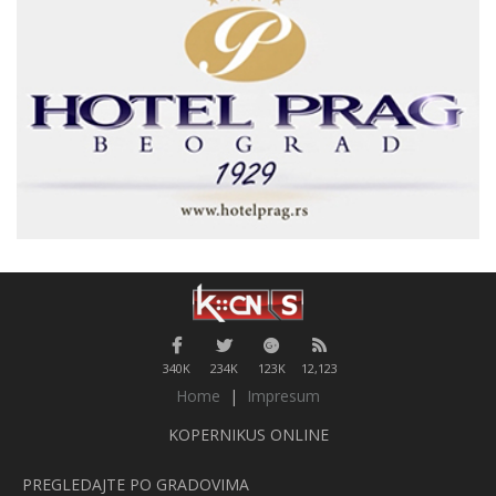
340K
234K
123K
12,123
Home
|
Impresum
KOPERNIKUS ONLINE
PREGLEDAJTE PO GRADOVIMA