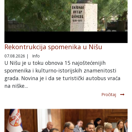
Rekontrukcija spomenika u Nišu
07.08.2026
|
Info
U Nišu je u toku obnova 15 najoštećenijih
spomenika i kulturno-istorijskih znamenitosti
grada. Novina je i da se turistički autobus vraća
na niške...
Pročitaj