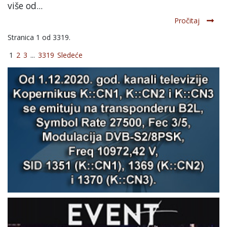
više od...
Pročitaj
Stranica 1 od 3319.
1
2
3
...
3319
Sledeće