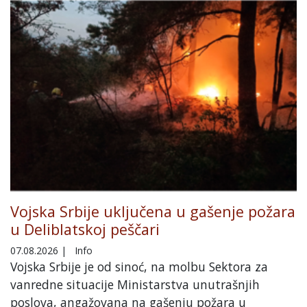
Vojska Srbije uključena u gašenje požara
u Deliblatskoj peščari
07.08.2026
|
Info
Vojska Srbije je od sinoć, na molbu Sektora za
vanredne situacije Ministarstva unutrašnjih
poslova, angažovana na gašenju požara u