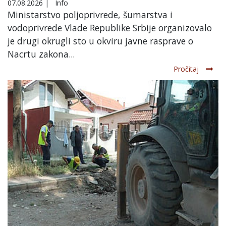
07.08.2026
|
Info
Ministarstvo poljoprivrede, šumarstva i
vodoprivrede Vlade Republike Srbije organizovalo
je drugi okrugli sto u okviru javne rasprave o
Nacrtu zakona...
Pročitaj