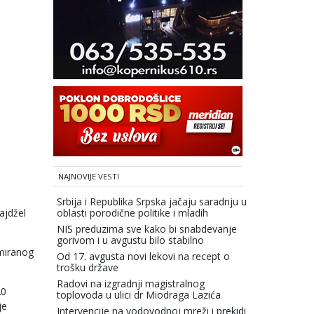
NAJNOVIJE VESTI
Srbija i Republika Srpska jačaju saradnju u
ajdžel
oblasti porodične politike i mladih
NIS preduzima sve kako bi snabdevanje
gorivom i u avgustu bilo stabilno
omiranog
Od 17. avgusta novi lekovi na recept o
trošku države
Radovi na izgradnji magistralnog
20
toplovoda u ulici dr Miodraga Lazića
je
Intervencije na vodovodnoj mreži i prekidi