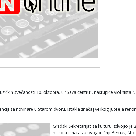
čkih svečanosti 10. oktobra, u "Sava centru", nastupiće violinista N
enciji za novinare u Starom dvoru, istakla značaj velikog jubileja ren
Gradski Sekretarijat za kulturu izdvojio je 
miliona dinara za ovogodišnji Bemus, što 