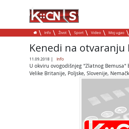
Info
Život
Sport
Video
Moj ugao
Kenedi na otvaranj
11.09.2018
|
Info
U okviru ovogodišnjeg "Zlatnog Bemusa" b
Velike Britanije, Poljske, Slovenije, Nemač