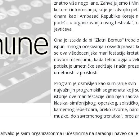
znatno više nego lane. Zahvaljujemo i Min
kulture i informisanja, koje je izdvojilo pet
dinara, kao i Ambasadi Republike Koreje n
podršci u organizovanju ovog festivala", re
Jevtićeva.
Ona je istakla da bi "Zlatni Bemus" trebal
ispuni mnoga očekivanja i osvetli pravac k
se ova višedecenijska manifestacija kretat
novom milenijumu, kada tehnologija u veli
potiskuje umetničke sadržaje i način preze
umetnosti iz prošlosti.
Program je osmišljen kao sumiranje svih
najvažnijih programskih segmenata koji 
istorije ove manifestacije činili njen sadrža
klasika, simfonijskog, operskog, solističkog
kamernog repertoara, preko izvorne, nar
muzike, do savremenog trenutka", precizir
ahvalio je svim organizatorima i učesnicima na saradnji i naveo da je