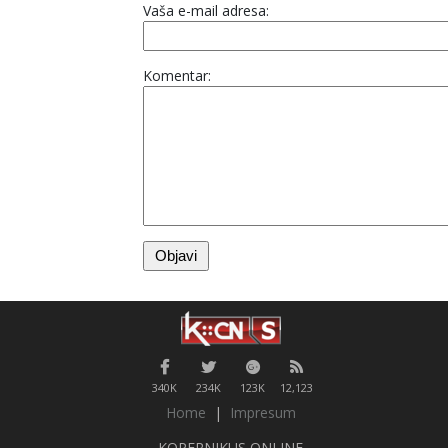
Vaša e-mail adresa:
Komentar:
340K
234K
123K
12,123
Home
|
Impresum
KOPERNIKUS ONLINE