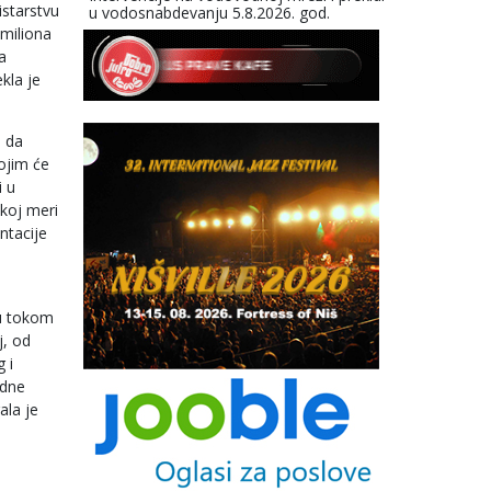
istarstvu
u vodosnabdevanju 5.8.2026. god.
 miliona
a
kla je
o da
ojim će
i u
koj meri
ntacije
su tokom
j, od
 i
odne
ala je