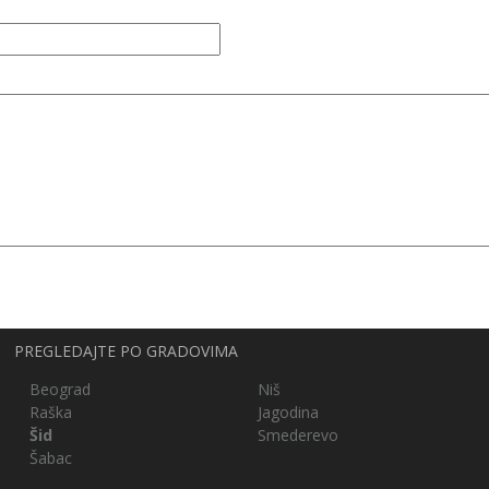
PREGLEDAJTE PO GRADOVIMA
Beograd
Niš
Raška
Jagodina
Šid
Smederevo
Šabac