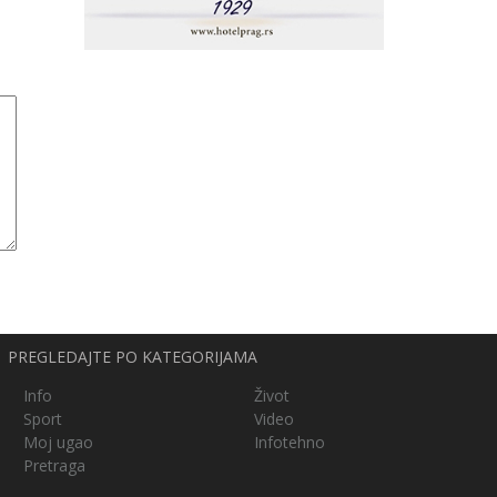
PREGLEDAJTE PO KATEGORIJAMA
Info
Život
Sport
Video
Moj ugao
Infotehno
Pretraga