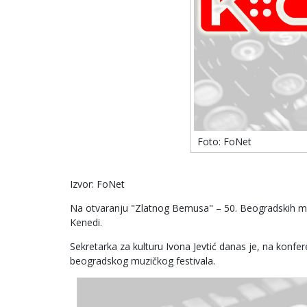
Foto: FoNet
Izvor: FoNet
Na otvaranju "Zlatnog Bemusa" – 50. Beogradskih muzi
Kenedi.
Sekretarka za kulturu Ivona Jevtić danas je, na konfer
beogradskog muzičkog festivala.