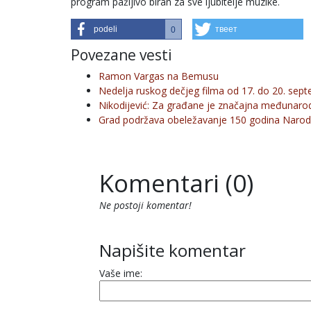
program pažljivo biran za sve ljubitelje muzike.
podeli
твеет
0
Povezane vesti
Ramon Vargas na Bemusu
Nedelja ruskog dečjeg filma od 17. do 20. sep
Nikodijević: Za građane je značajna međunarod
Grad podržava obeležavanje 150 godina Narod
Komentari (0)
Ne postoji komentar!
Napišite komentar
Vaše ime: