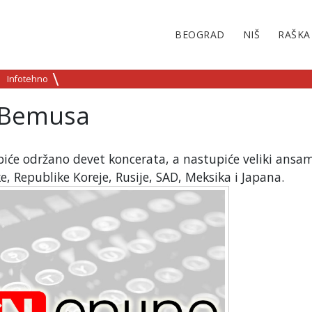
BEOGRAD
NIŠ
RAŠKA
Infotehno
u Bemusa
iće održano devet koncerata, a nastupiće veliki ansam
ke, Republike Koreje, Rusije, SAD, Meksika i Japana.