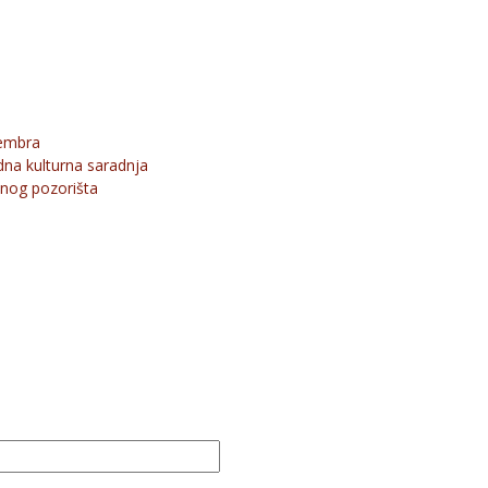
tembra
na kulturna saradnja
nog pozorišta