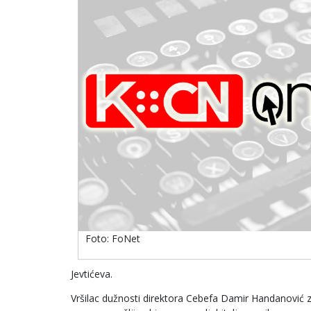
Foto: FoNet
Jevtićeva.
Vršilac dužnosti direktora Cebefa Damir Handanović z