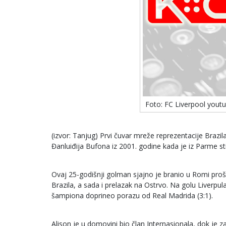
Foto: FC Liverpool yout
(izvor: Tanjug) Prvi čuvar mreže reprezentacije Brazil
Đanluiđija Bufona iz 2001. godine kada je iz Parme st
Ovaj 25-godišnji golman sjajno je branio u Romi prošl
Brazila, a sada i prelazak na Ostrvo. Na golu Liverpu
šampiona doprineo porazu od Real Madrida (3:1).
Alison je u domovini bio član Internasionala, dok je z