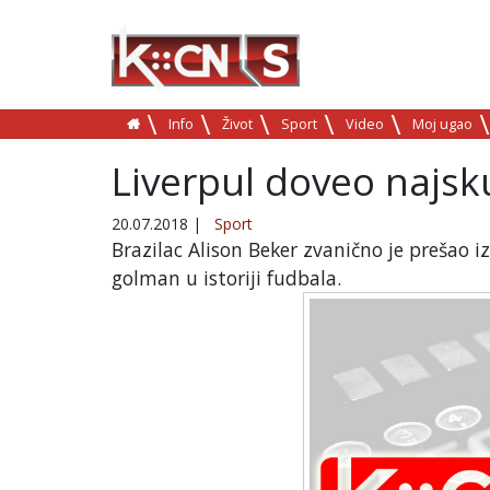
Info
Život
Sport
Video
Moj ugao
Liverpul doveo najsk
20.07.2018
|
Sport
Brazilac Alison Beker zvanično je prešao i
golman u istoriji fudbala.