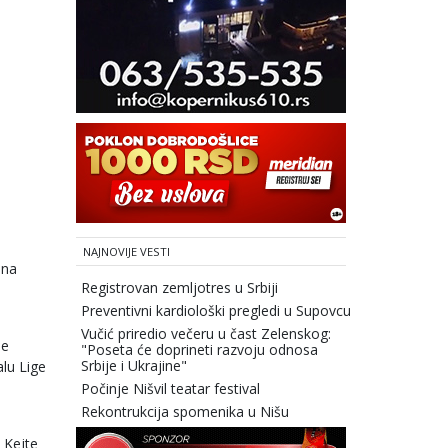
NAJNOVIJE VESTI
ana
Registrovan zemljotres u Srbiji
Preventivni kardiološki pregledi u Supovcu
Vučić priredio večeru u čast Zelenskog:
je
"Poseta će doprineti razvoju odnosa
Srbije i Ukrajine"
alu Lige
Počinje Nišvil teatar festival
Rekontrukcija spomenika u Nišu
i Kejte