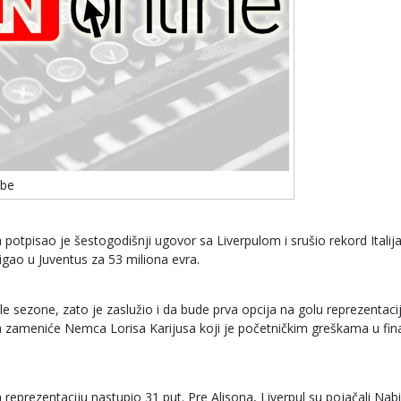
ube
a potpisao je šestogodišnji ugovor sa Liverpulom i srušio rekord Italij
igao u Juventus za 53 miliona evra.
e sezone, zato je zaslužio i da bude prva opcija na golu reprezentaci
la zameniće Nemca Lorisa Karijusa koji je početničkim greškama u fin
a reprezentaciju nastupio 31 put. Pre Alisona, Liverpul su pojačali Nab