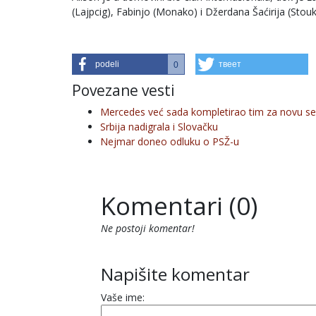
(Lajpcig), Fabinjo (Monako) i Džerdana Šaćirija (Stouk
podeli
твеет
0
Povezane vesti
Mercedes već sada kompletirao tim za novu s
Srbija nadigrala i Slovačku
Nejmar doneo odluku o PSŽ-u
Komentari (0)
Ne postoji komentar!
Napišite komentar
Vaše ime: