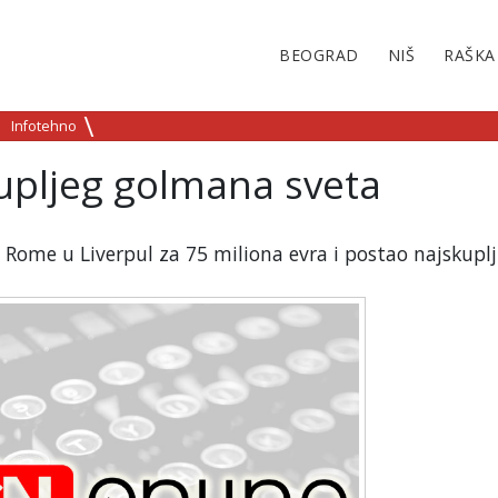
BEOGRAD
NIŠ
RAŠKA
Infotehno
upljeg golmana sveta
z Rome u Liverpul za 75 miliona evra i postao najskuplj