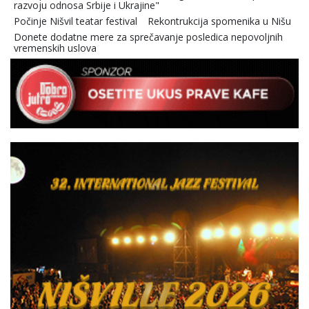
razvoju odnosa Srbije i Ukrajine"
Počinje Nišvil teatar festival
Rekontrukcija spomenika u Nišu
Donete dodatne mere za sprečavanje posledica nepovoljnih
vremenskih uslova