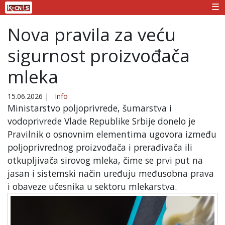
☰
Nova pravila za veću
sigurnost proizvođača
mleka
15.06.2026
|
Info
Ministarstvo poljoprivrede, šumarstva i
vodoprivrede Vlade Republike Srbije donelo je
Pravilnik o osnovnim elementima ugovora između
poljoprivrednog proizvođača i prerađivača ili
otkupljivača sirovog mleka, čime se prvi put na
jasan i sistemski način uređuju međusobna prava
i obaveze učesnika u sektoru mlekarstva.