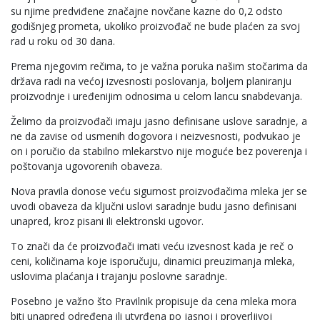
su njime predviđene značajne novčane kazne do 0,2 odsto
godišnjeg prometa, ukoliko proizvođač ne bude plaćen za svoj
rad u roku od 30 dana.
Prema njegovim rečima, to je važna poruka našim stočarima da
država radi na većoj izvesnosti poslovanja, boljem planiranju
proizvodnje i uređenijim odnosima u celom lancu snabdevanja.
Želimo da proizvođači imaju jasno definisane uslove saradnje, a
ne da zavise od usmenih dogovora i neizvesnosti, podvukao je
on i poručio da stabilno mlekarstvo nije moguće bez poverenja i
poštovanja ugovorenih obaveza.
Nova pravila donose veću sigurnost proizvođačima mleka jer se
uvodi obaveza da ključni uslovi saradnje budu jasno definisani
unapred, kroz pisani ili elektronski ugovor.
To znači da će proizvođači imati veću izvesnost kada je reč o
ceni, količinama koje isporučuju, dinamici preuzimanja mleka,
uslovima plaćanja i trajanju poslovne saradnje.
Posebno je važno što Pravilnik propisuje da cena mleka mora
biti unapred određena ili utvrđena po jasnoj i proverljivoj