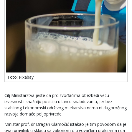
Foto: Pixabay
Cilj Ministarstva jeste da proizvođačima obezbedi veću
izvesnost i snažniju poziciju u lancu snabdevanja, jer bez
stabilnog i ekonomski održivog mlekarstva nema ni dugoročnog
razvoja domaće poljoprivrede.
Ministar prof. dr Dragan Glamočić istakao je tim povodom da je
ovaj pravilnik u skladu sa zakonom o trgovačkim praksama i da