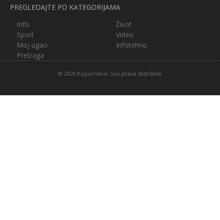
PREGLEDAJTE PO KATEGORIJAMA
Info
Život
Sport
Video
Moj ugao
Infotehno
Pretraga
© 2026 Kopernikus. Sva prava zadržana.