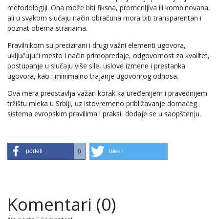
metodologiji. Ona može biti fiksna, promenljiva ili kombinovana,
ali u svakom slučaju način obračuna mora biti transparentan i
poznat obema stranama.
Pravilnikom su precizirani i drugi važni elementi ugovora,
uključujući mesto i način primopredaje, odgovornost za kvalitet,
postupanje u slučaju više sile, uslove izmene i prestanka
ugovora, kao i minimalno trajanje ugovornog odnosa.
Ova mera predstavlja važan korak ka uređenijem i pravednijem
tržištu mleka u Srbiji, uz istovremeno približavanje domaćeg
sistema evropskim pravilima i praksi, dodaje se u saopštenju.
podeli
твеет
0
Komentari (0)