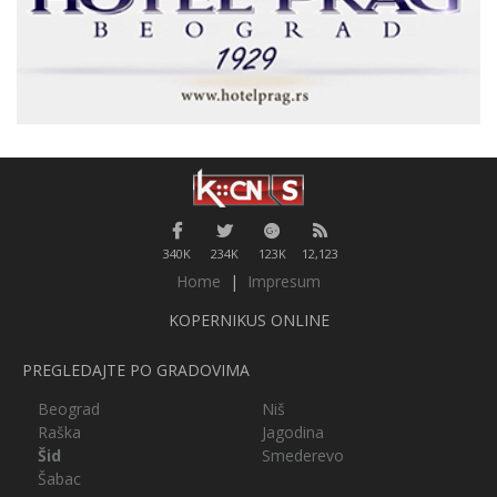
340K
234K
123K
12,123
Home
|
Impresum
KOPERNIKUS ONLINE
PREGLEDAJTE PO GRADOVIMA
Beograd
Niš
Raška
Jagodina
Šid
Smederevo
Šabac