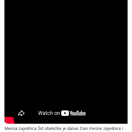
Mesna zajednica Šid obeležila je danas Dan mesne zajednice i