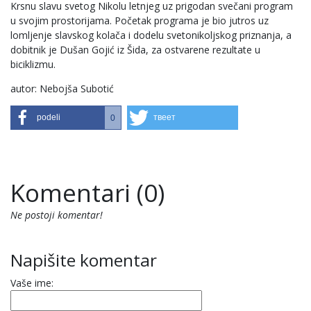
Krsnu slavu svetog Nikolu letnjeg uz prigodan svečani program
u svojim prostorijama. Početak programa je bio jutros uz
lomljenje slavskog kolača i dodelu svetonikoljskog priznanja, a
dobitnik je Dušan Gojić iz Šida, za ostvarene rezultate u
biciklizmu.
autor: Nebojša Subotić
podeli
твеет
0
Komentari (0)
Ne postoji komentar!
Napišite komentar
Vaše ime: