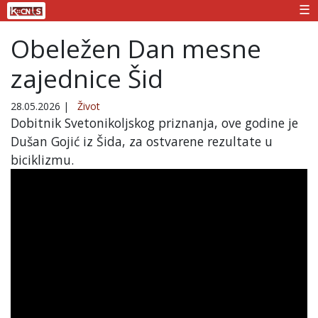
☰
Obeležen Dan mesne
zajednice Šid
28.05.2026
|
Život
Dobitnik Svetonikoljskog priznanja, ove godine je
Dušan Gojić iz Šida, za ostvarene rezultate u
biciklizmu.