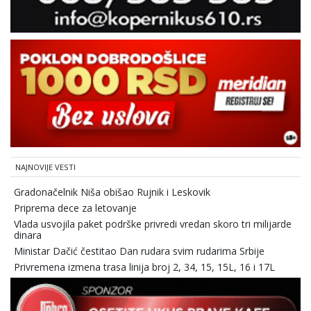
NAJNOVIJE VESTI
Gradonačelnik Niša obišao Rujnik i Leskovik
Priprema dece za letovanje
Vlada usvojila paket podrške privredi vredan skoro tri milijarde
dinara
Ministar Dačić čestitao Dan rudara svim rudarima Srbije
Privremena izmena trasa linija broj 2, 34, 15, 15L, 16 i 17L