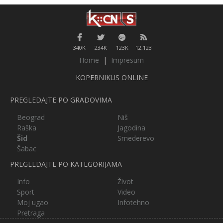
340K
234K
123K
12,123
Home
|
Impresum
KOPERNIKUS ONLINE
PREGLEDAJTE PO GRADOVIMA
Beograd
Niš
Raška
Jagodina
Šid
Smederevo
Šabac
PREGLEDAJTE PO KATEGORIJAMA
Info
Život
Sport
Video
Moj ugao
Infotehno
Pretraga