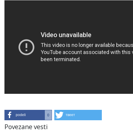
podeli
твеет
0
Povezane vesti