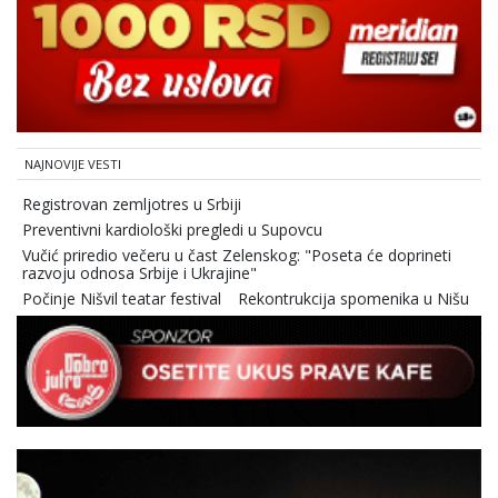
NAJNOVIJE VESTI
Registrovan zemljotres u Srbiji
Preventivni kardiološki pregledi u Supovcu
Vučić priredio večeru u čast Zelenskog: "Poseta će doprineti
razvoju odnosa Srbije i Ukrajine"
Počinje Nišvil teatar festival
Rekontrukcija spomenika u Nišu