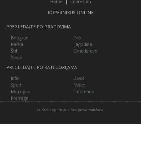
Home
|
Impresum
KOPERNIKUS ONLINE
PREGLEDAJTE PO GRADOVIMA
Beograd
Niš
Raška
Jagodina
Šid
Smederevo
Šabac
PREGLEDAJTE PO KATEGORIJAMA
Info
Život
Sport
Video
Moj ugao
Infotehno
Pretraga
© 2026 Kopernikus. Sva prava zadržana.