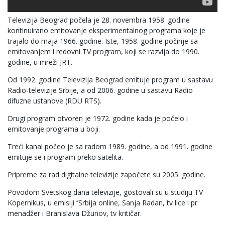
Televizija Beograd počela je 28. novembra 1958. godine
kontinuirano emitovanje eksperimentalnog programa koje je
trajalo do maja 1966. godine. Iste, 1958. godine počinje sa
emitovanjem i redovni TV program, koji se razvija do 1990.
godine, u mreži JRT.
Od 1992. godine Televizija Beograd emituje program u sastavu
Radio-televizije Srbije, a od 2006. godine u sastavu Radio
difuzne ustanove (RDU RTS).
Drugi program otvoren je 1972. godine kada je počelo i
emitovanje programa u boji.
Treći kanal počeo je sa radom 1989. godine, a od 1991. godine
emituje se i program preko satelita.
Pripreme za rad digitalne televizije započete su 2005. godine.
Povodom Svetskog dana televizije, gostovali su u studiju TV
Kopernikus, u emisiji ‘’Srbija online, Sanja Radan, tv lice i pr
menadžer i Branislava Džunov, tv kritičar.