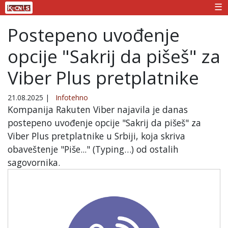
☰
Postepeno uvođenje
opcije "Sakrij da pišeš" za
Viber Plus pretplatnike
21.08.2025
|
Infotehno
Kompanija Rakuten Viber najavila je danas
postepeno uvođenje opcije "Sakrij da pišeš" za
Viber Plus pretplatnike u Srbiji, koja skriva
obaveštenje "Piše..." (Typing…) od ostalih
sagovornika.