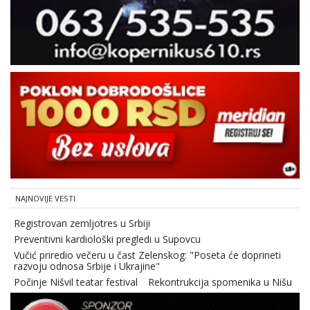
NAJNOVIJE VESTI
Registrovan zemljotres u Srbiji
Preventivni kardiološki pregledi u Supovcu
Vučić priredio večeru u čast Zelenskog: "Poseta će doprineti
razvoju odnosa Srbije i Ukrajine"
Počinje Nišvil teatar festival
Rekontrukcija spomenika u Nišu