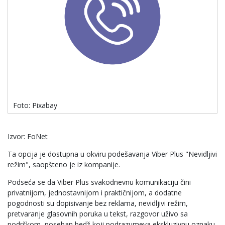
Foto: Pixabay
Izvor: FoNet
Ta opcija je dostupna u okviru podešavanja Viber Plus "Nevidljivi
režim", saopšteno je iz kompanije.
Podseća se da Viber Plus svakodnevnu komunikaciju čini
privatnijom, jednostavnijom i praktičnijom, a dodatne
pogodnosti su dopisivanje bez reklama, nevidljivi režim,
pretvaranje glasovnih poruka u tekst, razgovor uživo sa
podrškom, poseban bedž koji podrazumeva ekskluzivnu oznaku