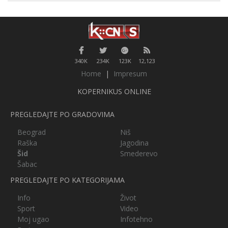
340K
234K
123K
12,123
Home
|
Impresum
KOPERNIKUS ONLINE
PREGLEDAJTE PO GRADOVIMA
Beograd
Niš
Raška
Jagodina
Šid
Smederevo
Šabac
PREGLEDAJTE PO KATEGORIJAMA
Info
Život
Sport
Video
Moj ugao
Infotehno