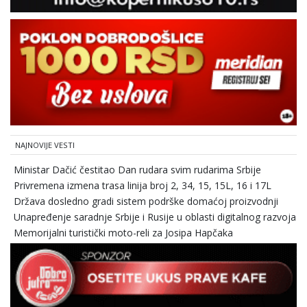
NAJNOVIJE VESTI
Ministar Dačić čestitao Dan rudara svim rudarima Srbije
Privremena izmena trasa linija broj 2, 34, 15, 15L, 16 i 17L
Država dosledno gradi sistem podrške domaćoj proizvodnji
Unapređenje saradnje Srbije i Rusije u oblasti digitalnog razvoja
Memorijalni turistički moto-reli za Josipa Hapčaka