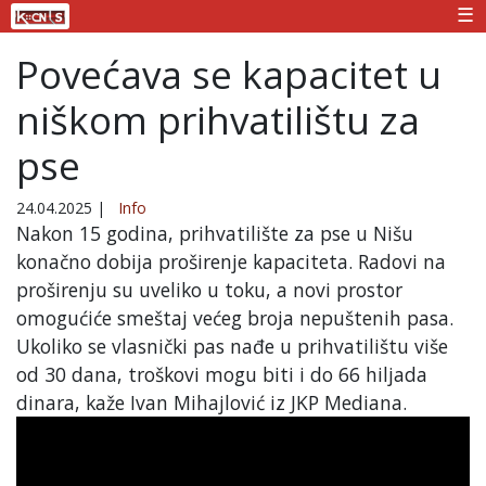
☰
Povećava se kapacitet u
niškom prihvatilištu za
pse
24.04.2025
|
Info
Nakon 15 godina, prihvatilište za pse u Nišu
konačno dobija proširenje kapaciteta. Radovi na
proširenju su uveliko u toku, a novi prostor
omogućiće smeštaj većeg broja nepuštenih pasa.
Ukoliko se vlasnički pas nađe u prihvatilištu više
od 30 dana, troškovi mogu biti i do 66 hiljada
dinara, kaže Ivan Mihajlović iz JKP Mediana.