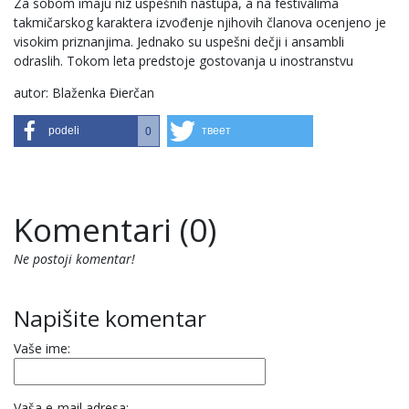
Za sobom imaju niz uspešnih nastupa, a na festivalima
takmičarskog karaktera izvođenje njihovih članova ocenjeno je
visokim priznanjima. Jednako su uspešni dečji i ansambli
odraslih. Tokom leta predstoje gostovanja u inostranstvu
autor: Blaženka Đierčan
podeli
твеет
0
Komentari (0)
Ne postoji komentar!
Napišite komentar
Vaše ime:
Vaša e-mail adresa: