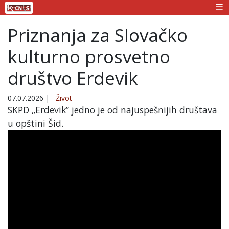
☰
Priznanja za Slovačko
kulturno prosvetno
društvo Erdevik
07.07.2026
|
Život
SKPD „Erdevik” jedno je od najuspešnijih društava
u opštini Šid.