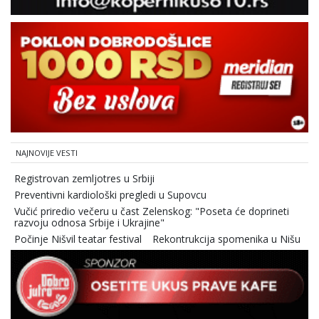
NAJNOVIJE VESTI
Registrovan zemljotres u Srbiji
Preventivni kardiološki pregledi u Supovcu
Vučić priredio večeru u čast Zelenskog: "Poseta će doprineti
razvoju odnosa Srbije i Ukrajine"
Počinje Nišvil teatar festival
Rekontrukcija spomenika u Nišu