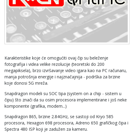
Karakteristike koje će omogućiti ovaj čip su beleženje
fotografija i videa velike rezolucije (teoretski do 200
megapiksela), brzo izvršavanje video igara kao na PC računaru,
manja potrošnja energije i najznačajnija - podrška za brzine
koje donosi 5G mreža.
Snapdragon modeli su SOC tipa (system on a chip - sistem u
čipu) što znači da su osim procesora implementirane i još neke
komponente (grafika, modem...)
Snapdragon 865, brzine 2.84GHz, se sastoji od Kryo 585
procesora, Hexagon 698 procesora, Adreno 650 grafičkog čipa i
Spectra 480 ISP koji je zadužen za kameru.