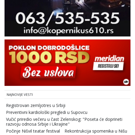
NAJNOVIJE VESTI
Registrovan zemljotres u Srbiji
Preventivni kardiološki pregledi u Supovcu
Vučić priredio večeru u čast Zelenskog: "Poseta će doprineti
razvoju odnosa Srbije i Ukrajine"
Počinje Nišvil teatar festival
Rekontrukcija spomenika u Nišu