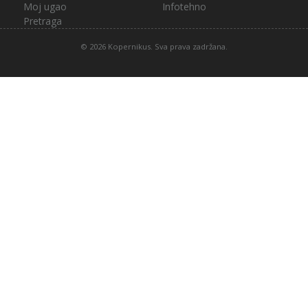
Moj ugao
Infotehno
Pretraga
© 2026 Kopernikus. Sva prava zadržana.