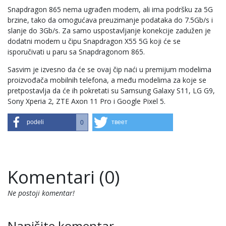
Snapdragon 865 nema ugrađen modem, ali ima podršku za 5G
brzine, tako da omogućava preuzimanje podataka do 7.5Gb/s i
slanje do 3Gb/s. Za samo uspostavljanje konekcije zadužen je
dodatni modem u čipu Snapdragon X55 5G koji će se
isporučivati u paru sa Snapdragonom 865.
Sasvim je izvesno da će se ovaj čip naći u premijum modelima
proizvođača mobilnih telefona, a među modelima za koje se
pretpostavlja da će ih pokretati su Samsung Galaxy S11, LG G9,
Sony Xperia 2, ZTE Axon 11 Pro i Google Pixel 5.
podeli
твеет
0
Komentari (0)
Ne postoji komentar!
Napišite komentar