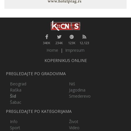
340K
234K
123K
12,123
Home
|
Impresum
KOPERNIKUS ONLINE
PREGLEDAJTE PO GRADOVIMA
Beograd
Niš
Raška
Jagodina
Šid
Smederevo
Šabac
PREGLEDAJTE PO KATEGORIJAMA
Info
Život
Sport
Video