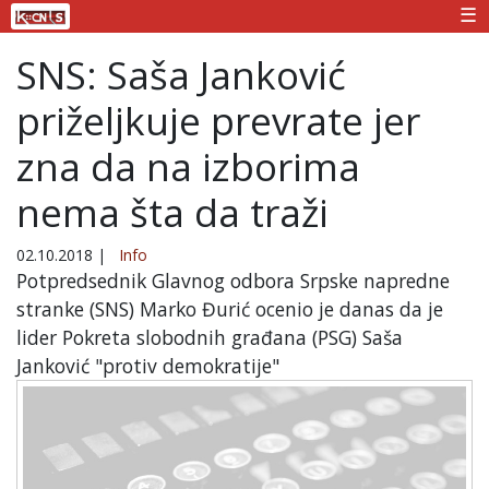
☰
SNS: Saša Janković
priželjkuje prevrate jer
zna da na izborima
nema šta da traži
02.10.2018
|
Info
Potpredsednik Glavnog odbora Srpske napredne
stranke (SNS) Marko Đurić ocenio je danas da je
lider Pokreta slobodnih građana (PSG) Saša
Janković "protiv demokratije"