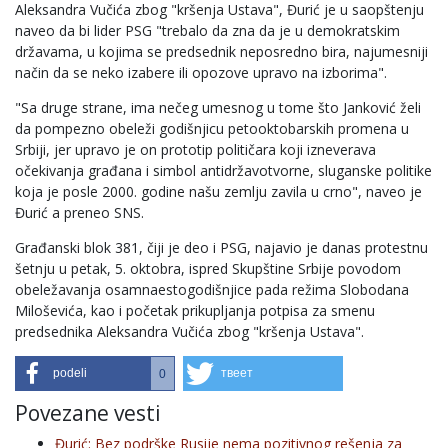
Aleksandra Vučića zbog "kršenja Ustava", Đurić je u saopštenju
naveo da bi lider PSG "trebalo da zna da je u demokratskim
državama, u kojima se predsednik neposredno bira, najumesniji
način da se neko izabere ili opozove upravo na izborima".
"Sa druge strane, ima nečeg umesnog u tome što Janković želi
da pompezno obeleži godišnjicu petooktobarskih promena u
Srbiji, jer upravo je on prototip političara koji izneverava
očekivanja građana i simbol antidržavotvorne, sluganske politike
koja je posle 2000. godine našu zemlju zavila u crno", naveo je
Đurić a preneo SNS.
Građanski blok 381, čiji je deo i PSG, najavio je danas protestnu
šetnju u petak, 5. oktobra, ispred Skupštine Srbije povodom
obeležavanja osamnaestogodišnjice pada režima Slobodana
Miloševića, kao i početak prikupljanja potpisa za smenu
predsednika Aleksandra Vučića zbog "kršenja Ustava".
podeli
твеет
0
Povezane vesti
Đurić: Bez podrške Rusije nema pozitivnog rešenja za