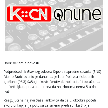
Izvor: Večernje novosti
Potpredsednik Glavnog odbora Srpske napredne stranke (SNS)
Marko Đurić ocenio je danas da je lider Pokreta slobodnih
građana (PSG) Saša Janković "protiv demokratije" i optužio ga
da "priželjkuje prevrate jer zna da na izborima nema šta da
traži".
Reagujući na najavu Saše Jankovića da će 5. oktobra početi
akciju prikupljanja potpisa za smenu predsednika Srbije