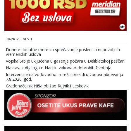
NAJNOVIJE VESTI
Donete dodatne mere za sprečavanje posledica nepovoljnih
vremenskih uslova
Vojska Srbije uključena u gašenje požara u Deliblatskoj peščari
Nastavak dijaloga o Nacrtu zakona o dobrobiti životinja
Intervencije na vodovodnoj mreži i prekidi u vodosnabdevanju
7.8.2026. god.
Gradonačelnik Niša obišao Rujnik i Leskovik