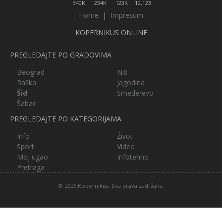
340K
234K
123K
12,123
Home
|
Impresum
KOPERNIKUS ONLINE
PREGLEDAJTE PO GRADOVIMA
Beograd
Niš
Raška
Jagodina
Šid
Smederevo
Šabac
PREGLEDAJTE PO KATEGORIJAMA
Info
Život
Sport
Video
Moj ugao
Infotehno
Pretraga
© 2026 Kopernikus. Sva prava zadržana.