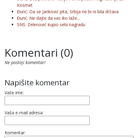
Kosmet
Đurić: Da se Janković pita, Srbija ne bi ni bila država
Đurić: Ne dajte da vas iko laže...
SNS: Zelenović kupio sebi nagradu
Komentari (0)
Ne postoji komentar!
Napišite komentar
Vaše ime:
Vaša e-mail adresa:
Komentar: