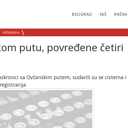
BEOGRAD
NIŠ
RAŠKA
Infotehno
om putu, povređene četiri
krsnici sa Ovčanskim putem, sudarili su se cisterna i
egistracija.