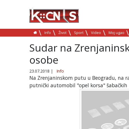
Info
Život
Sport
Video
Moj ugao
Sudar na Zrenjaninsk
osobe
23.07.2018
|
Info
Na Zrenjaninskom putu u Beogradu, na ras
putnički automobil "opel korsa" šabačkih r