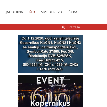
JAGODINA
ŠID
SMEDEREVO
ŠABAC
Pretraga