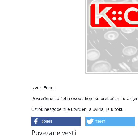
Izvor: Fonet
Povređene su četiri osobe koje su prebačene u Urgent
Uzrok nezgode nije utvrđen, a uviđaj je u toku.
podeli
твеет
Povezane vesti