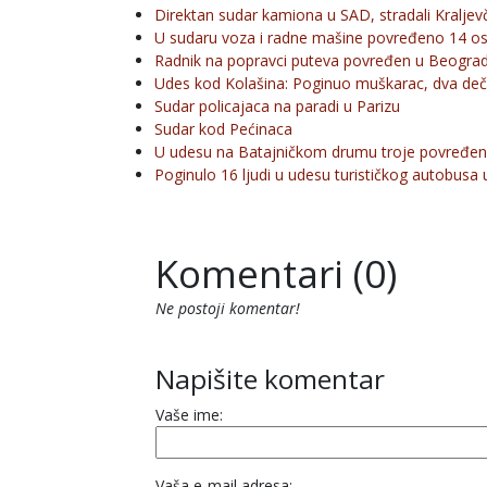
Direktan sudar kamiona u SAD, stradali Kraljev
U sudaru voza i radne mašine povređeno 14 o
Radnik na popravci puteva povređen u Beogra
Udes kod Kolašina: Poginuo muškarac, dva de
Sudar policajaca na paradi u Parizu
Sudar kod Pećinaca
U udesu na Batajničkom drumu troje povređe
Poginulo 16 ljudi u udesu turističkog autobusa u
Komentari (0)
Ne postoji komentar!
Napišite komentar
Vaše ime:
Vaša e-mail adresa: