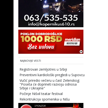
NAJNOVIJE VESTI
Registrovan zemljotres u Srbiji
Preventivni kardiološki pregledi u Supovcu
Vučić priredio večeru u čast Zelenskog:
"Poseta će doprineti razvoju odnosa
Srbije i Ukrajine"
Počinje Nišvil teatar festival
Rekontrukcija spomenika u Nišu