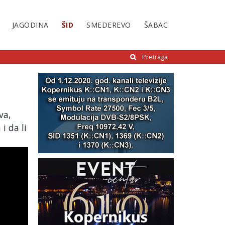
JAGODINA
ŠID
SMEDEREVO
ŠABAC
Pretraga
va,
i da li