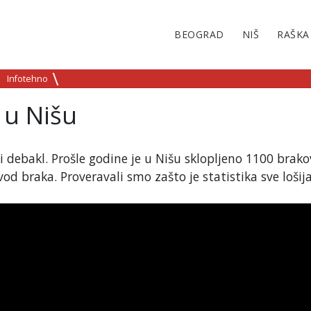
BEOGRAD
NIŠ
RAŠKA
Infotehno
 u Nišu
vi debakl. Prošle godine je u Nišu sklopljeno 1100 brako
d braka. Proveravali smo zašto je statistika sve lošija 