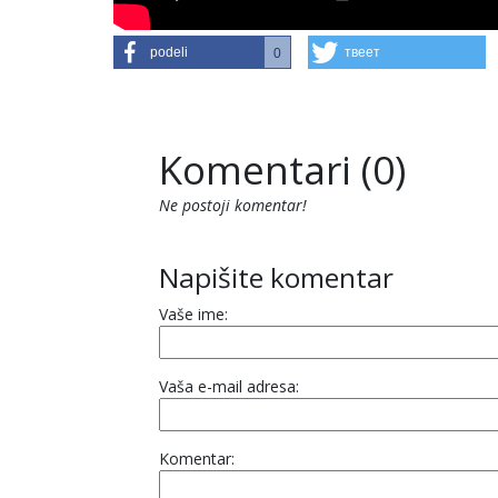
podeli
твеет
0
Komentari (0)
Ne postoji komentar!
Napišite komentar
Vaše ime:
Vaša e-mail adresa:
Komentar: