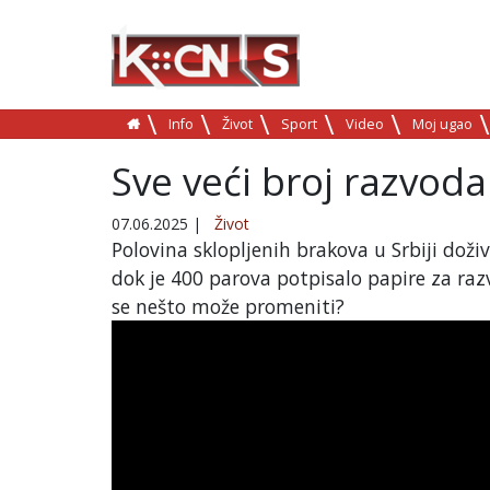
Info
Život
Sport
Video
Moj ugao
Sve veći broj razvoda
07.06.2025
|
Život
Polovina sklopljenih brakova u Srbiji doži
dok je 400 parova potpisalo papire za razvo
se nešto može promeniti?