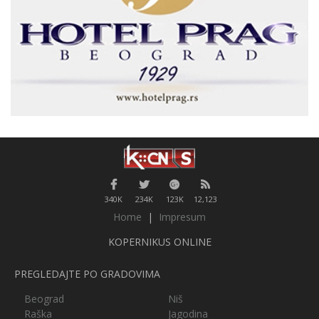
340K
234K
123K
12,123
Home
|
Impresum
KOPERNIKUS ONLINE
PREGLEDAJTE PO GRADOVIMA
Beograd
Niš
Raška
Jagodina