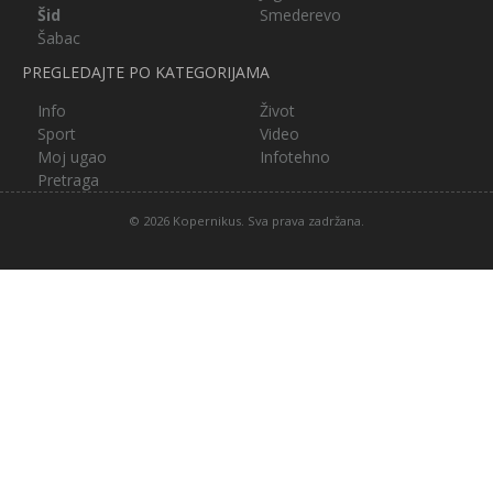
Šid
Smederevo
Šabac
PREGLEDAJTE PO KATEGORIJAMA
Info
Život
Sport
Video
Moj ugao
Infotehno
Pretraga
© 2026 Kopernikus. Sva prava zadržana.