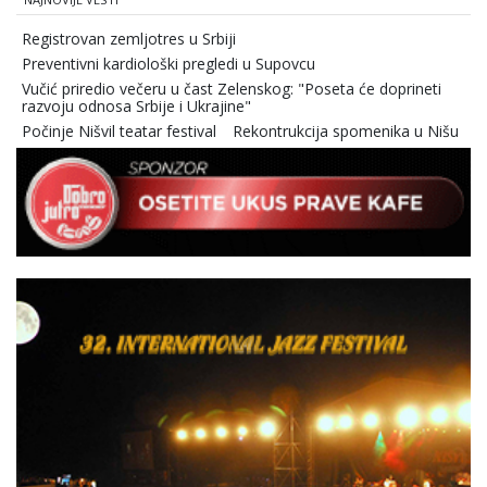
Registrovan zemljotres u Srbiji
Preventivni kardiološki pregledi u Supovcu
Vučić priredio večeru u čast Zelenskog: "Poseta će doprineti
razvoju odnosa Srbije i Ukrajine"
Počinje Nišvil teatar festival
Rekontrukcija spomenika u Nišu