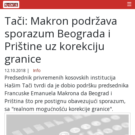
☰
Tači: Makron podržava
sporazum Beograda i
Prištine uz korekciju
granice
12.10.2018
|
Info
Predsednik privremenih kosovskih institucija
Hašim Tači tvrdi da je dobio podršku predsednika
Francuske Emanuela Makrona da Beograd i
Priština što pre postignu obavezujući sporazum,
sa "realnom mogućnošću korekcije granice".