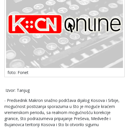
foto: Fonet
Izvor: Tanjug
- Predsednik Makron snažno podržava dijalog Kosova i Srbije,
mogućnost postizanja sporazuma u što je moguće kraćem
vremenskom periodu, sa realnom mogućnošću korekcije
granice, što podrazumeva pripajanje Preševa, Medveđe i
Bujanovca teritoriji Kosova i što bi otvorilo sigurnu