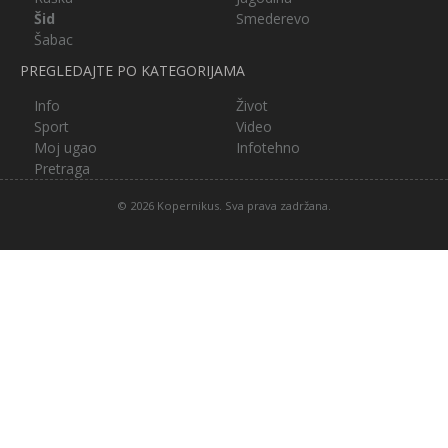
Šid
Smederevo
Šabac
PREGLEDAJTE PO KATEGORIJAMA
Info
Život
Sport
Video
Moj ugao
Infotehno
Pretraga
© 2026 Kopernikus. Sva prava zadržana.