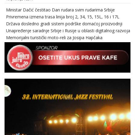
Ministar Dačić čestitao Dan rudara svim rudarima Srbije
Privremena izmena trasa linija broj 2, 34, 15, 15L, 16 i 17L
Država dosledno gradi sistem podrške domaćoj proizvodnji
Unapređenje saradnje Srbije i Rusije u oblasti digitalnog razvoja
Memorijalni turistički moto-reli za Josipa Hapčaka