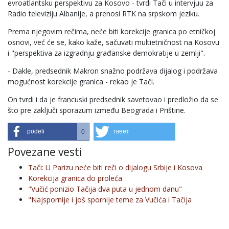
evroatlantsku perspektivu za Kosovo - tvrdi Tači u intervjuu za
Radio televiziju Albanije, a prenosi RTK na srpskom jeziku.
Prema njegovim rečima, neće biti korekcije granica po etničkoj
osnovi, već će se, kako kaže, sačuvati multietničnost na Kosovu
i "perspektiva za izgradnju građanske demokratije u zemlji".
- Dakle, predsednik Makron snažno podržava dijalog i podržava
mogućnost korekcije granica - rekao je Tači.
On tvrdi i da je francuski predsednik savetovao i predložio da se
što pre zaključi sporazum između Beograda i Prištine.
podeli
твеет
0
Povezane vesti
Tači: U Parizu neće biti reči o dijalogu Srbije i Kosova
Korekcija granica do proleća
"Vučić ponizio Tačija dva puta u jednom danu"
"Najspornije i još spornije teme za Vučića i Tačija