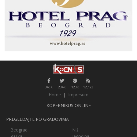
340K
234K
123K
12,123
Home
|
Impresum
KOPERNIKUS ONLINE
PREGLEDAJTE PO GRADOVIMA
Beograd
Niš
Raška
Jagodina