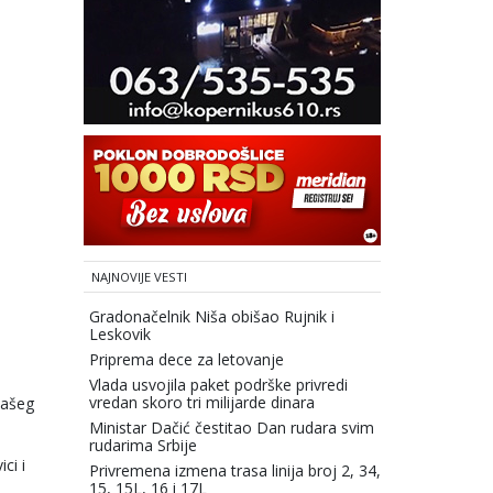
NAJNOVIJE VESTI
Gradonačelnik Niša obišao Rujnik i
Leskovik
Priprema dece za letovanje
Vlada usvojila paket podrške privredi
vredan skoro tri milijarde dinara
našeg
Ministar Dačić čestitao Dan rudara svim
rudarima Srbije
ci i
Privremena izmena trasa linija broj 2, 34,
15, 15L, 16 i 17L