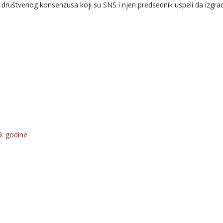
t društvenog konsenzusa koji su SNS i njen predsednik uspeli da izgra
99. godine