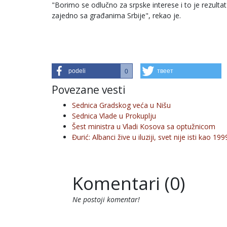
"Borimo se odlučno za srpske interese i to je rezulta
zajedno sa građanima Srbije", rekao je.
podeli
твеет
0
Povezane vesti
Sednica Gradskog veća u Nišu
Sednica Vlade u Prokuplju
Šest ministra u Vladi Kosova sa optužnicom
Đurić: Albanci žive u iluziji, svet nije isti kao 19
Komentari (0)
Ne postoji komentar!