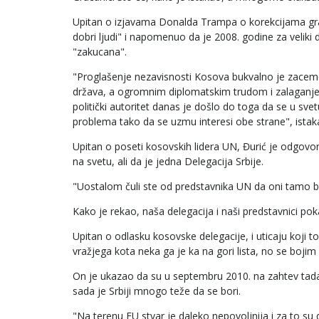
Upitan o izjavama Donalda Trampa o korekcijama gran
dobri ljudi" i napomenuo da je 2008. godine za veliki 
"zakucana".
"Proglašenje nezavisnosti Kosova bukvalno je zaceme
država, a ogromnim diplomatskim trudom i zalaganjem
politički autoritet danas je došlo do toga da se u s
problema tako da se uzmu interesi obe strane", istaka
Upitan o poseti kosovskih lidera UN, Đurić je odgovor
na svetu, ali da je jedna Delegacija Srbije.
"Uostalom čuli ste od predstavnika UN da oni tamo bo
Kako je rekao, naša delegacija i naši predstavnici pok
Upitan o odlasku kosovske delegacije, i uticaju koji t
vražjega kota neka ga je ka na gori lista, no se boji
On je ukazao da su u septembru 2010. na zahtev tadašn
sada je Srbiji mnogo teže da se bori.
"Na terenu EU stvar je daleko nepovoljnija i za to su 