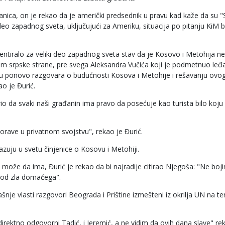
ica, on je rekao da je američki predsednik u pravu kad kaže da su "S
deo zapadnog sveta, uključujući za Ameriku, situacija po pitanju KiM b
ntiralo za veliki deo zapadnog sveta stav da je Kosovo i Metohija n
 srpske strane, pre svega Aleksandra Vučića koji je podmetnuo leđa
vetu ponovo razgovara o budućnosti Kosova i Metohije i rešavanju ovo
o je Đurić.
io da svaki naši građanin ima pravo da posećuje kao turista bilo koju
rave u privatnom svojstvu", rekao je Đurić.
azuju u svetu činjenice o Kosovu i Metohiji.
o može da ima, Đurić je rekao da bi najradije citirao Njegoša: "Ne boj
m od zla domaćega".
je vlasti razgovori Beograda i Prištine izmešteni iz okrilja UN na te
direktno odgovorni Tadić, i Jeremić, a ne vidim da ovih dana slave" re