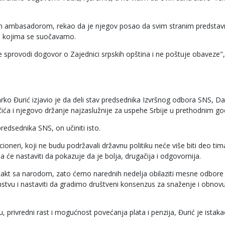
kim ambasadorom, rekao da je njegov posao da svim stranim predstav
a kojima se suočavamo.
 sprovodi dogovor o Zajednici srpskih opština i ne poštuje obaveze"
rko Đurić izjavio je da deli stav predsednika Izvršnog odbora SNS, D
učića i njegovo držanje najzaslužnije za uspehe Srbije u prethodnim g
redsednika SNS, on učiniti isto.
cioneri, koji ne budu podržavali državnu politiku neće više biti deo tim
 će nastaviti da pokazuje da je bolja, drugačija i odgovornija.
ntakt sa narodom, zato ćemo narednih nedelja obilaziti mesne odbore 
anstvu i nastaviti da gradimo društveni konsenzus za snaženje i obnovu
 privredni rast i mogućnost povećanja plata i penzija, Đurić je istaka