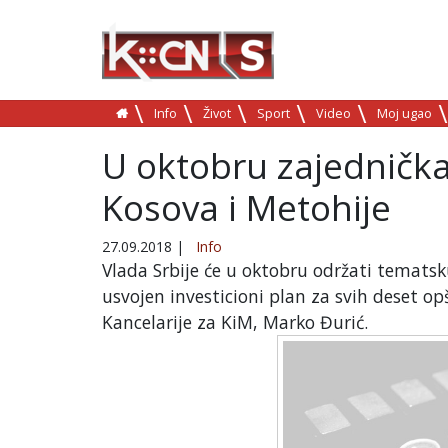
Info
Život
Sport
Video
Moj ugao
U oktobru zajednička
Kosova i Metohije
27.09.2018
|
Info
Vlada Srbije će u oktobru održati tematsk
usvojen investicioni plan za svih deset o
Kancelarije za KiM, Marko Đurić.