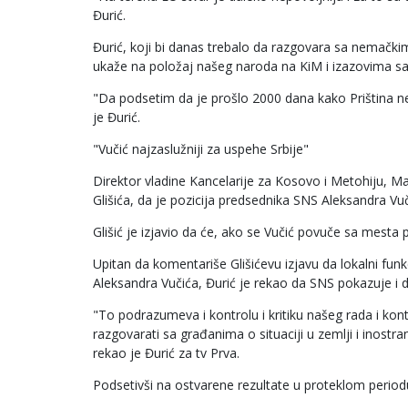
Đurić.
Đurić, koji bi danas trebalo da razgovara sa nemač
ukaže na položaj našeg naroda na KiM i izazovima s
"Da podsetim da je prošlo 2000 dana kako Priština ne
je Đurić.
"Vučić najzaslužniji za uspehe Srbije"
Direktor vladine Kancelarije za Kosovo i Metohiju, Ma
Glišića, da je pozicija predsednika SNS Aleksandra V
Glišić je izjavio da će, ako se Vučić povuče sa mesta p
Upitan da komentariše Glišićevu izjavu da lokalni funk
Aleksandra Vučića, Đurić je rekao da SNS pokazuje i da
"To podrazumeva i kontrolu i kritiku našeg rada i ko
razgovarati sa građanima o situaciji u zemlji i inostr
rekao je Đurić za tv Prva.
Podsetivši na ostvarene rezultate u proteklom periodu,