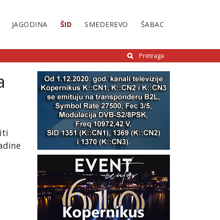
JAGODINA
ŠID
SMEDEREVO
ŠABAC
Pretraga
a
iti
ladine