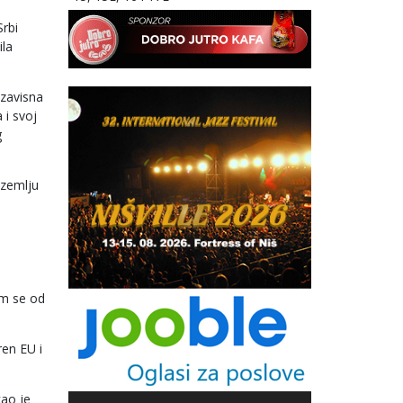
rbi
ila
ezavisna
 i svoj
g
 zemlju
im se od
ren EU i
kao je