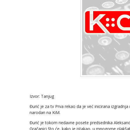
Izvor: Tanjug
Đurić je za tv Prva rekao da je već inicirana izgradnj
narodan na KiM.
Đurić je tokom nedavne posete predsednika Aleksandra
Gračanici što će, kako je istakao, u mnogome olakšati