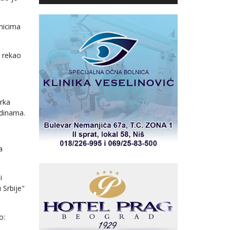
nicima
, rekao
arka
odinama.
a
i
 Srbije"
o: