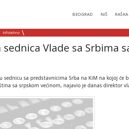
BEOGRAD
NIŠ
RAŠKA
Infotehno
 sednica Vlade sa Srbima s
u sednicu sa predstavnicima Srba na KiM na kojoj će b
pština sa srpskom većinom, najavio je danas direktor v