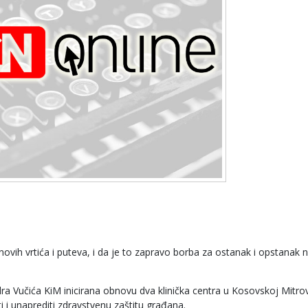
a novih vrtića i puteva, i da je to zapravo borba za ostanak i opstanak 
 Vučića KiM inicirana obnovu dva klinička centra u Kosovskoj Mitrovi
 i unaprediti zdravstvenu zaštitu građana.