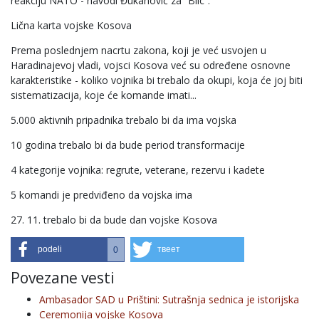
reakciju NATO - navodi Đukanović za “Blic”.
Lična karta vojske Kosova
Prema poslednjem nacrtu zakona, koji je već usvojen u
Haradinajevoj vladi, vojsci Kosova već su određene osnovne
karakteristike - koliko vojnika bi trebalo da okupi, koja će joj biti
sistematizacija, koje će komande imati...
5.000 aktivnih pripadnika trebalo bi da ima vojska
10 godina trebalo bi da bude period transformacije
4 kategorije vojnika: regrute, veterane, rezervu i kadete
5 komandi je predviđeno da vojska ima
27. 11. trebalo bi da bude dan vojske Kosova
podeli
твеет
0
Povezane vesti
Ambasador SAD u Prištini: Sutrašnja sednica je istorijska
Ceremonija vojske Kosova