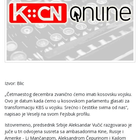
Izvor: Blic
„Četrnaestog decembra zvanično ćemo imati kosovsku vojsku.
Ovo je datum kada ćemo u kosovskom parlamentu glasati za
transformaciju KBS u vojsku. Srećno i čestitke svima od nas“,
napisao je Veselji na svom Fejsbuk profilu.
Istovremeno, predsednik Srbije Aleksandar Vučić razgovarao je
juče u tri odvojena susreta sa ambasadorima Kine, Rusije i
Amerike - Li Mančangom, Aleksandrom Čepurinom i Kajlom