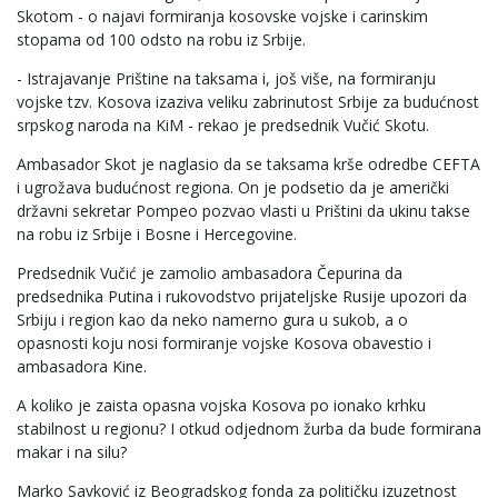
Skotom - o najavi formiranja kosovske vojske i carinskim
stopama od 100 odsto na robu iz Srbije.
- Istrajavanje Prištine na taksama i, još više, na formiranju
vojske tzv. Kosova izaziva veliku zabrinutost Srbije za budućnost
srpskog naroda na KiM - rekao je predsednik Vučić Skotu.
Ambasador Skot je naglasio da se taksama krše odredbe CEFTA
i ugrožava budućnost regiona. On je podsetio da je američki
državni sekretar Pompeo pozvao vlasti u Prištini da ukinu takse
na robu iz Srbije i Bosne i Hercegovine.
Predsednik Vučić je zamolio ambasadora Čepurina da
predsednika Putina i rukovodstvo prijateljske Rusije upozori da
Srbiju i region kao da neko namerno gura u sukob, a o
opasnosti koju nosi formiranje vojske Kosova obavestio i
ambasadora Kine.
A koliko je zaista opasna vojska Kosova po ionako krhku
stabilnost u regionu? I otkud odjednom žurba da bude formirana
makar i na silu?
Marko Savković iz Beogradskog fonda za političku izuzetnost