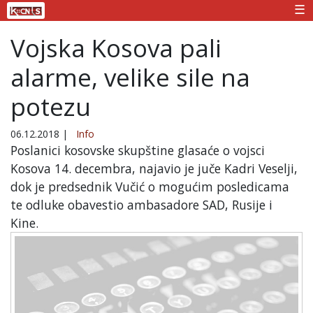
☰
Vojska Kosova pali
alarme, velike sile na
potezu
06.12.2018
|
Info
Poslanici kosovske skupštine glasaće o vojsci
Kosova 14. decembra, najavio je juče Kadri Veselji,
dok je predsednik Vučić o mogućim posledicama
te odluke obavestio ambasadore SAD, Rusije i
Kine.