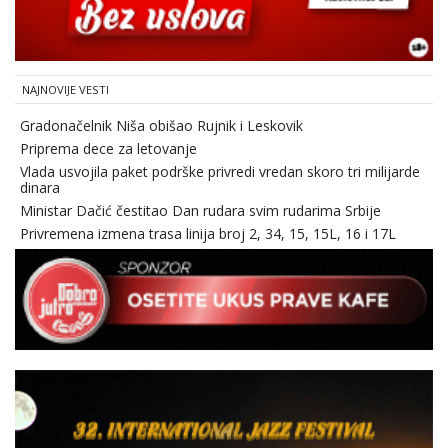
NAJNOVIJE VESTI
Gradonačelnik Niša obišao Rujnik i Leskovik
Priprema dece za letovanje
Vlada usvojila paket podrške privredi vredan skoro tri milijarde
dinara
Ministar Dačić čestitao Dan rudara svim rudarima Srbije
Privremena izmena trasa linija broj 2, 34, 15, 15L, 16 i 17L