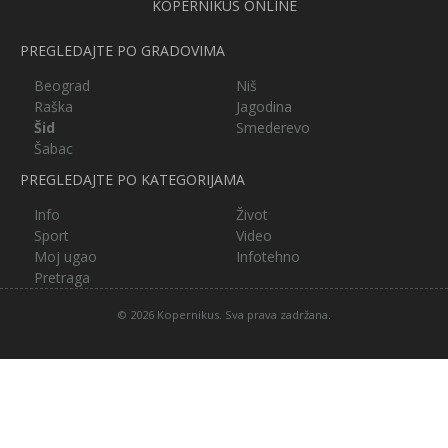
KOPERNIKUS ONLINE
PREGLEDAJTE PO GRADOVIMA
Beograd
Niš
Raška
Jagodina
Šid
Smederevo
Šabac
PREGLEDAJTE PO KATEGORIJAMA
Info
Život
Sport
Video
Moj ugao
Infotehno
Pretraga
© 2026 Kopernikus. Sva prava zadržana.