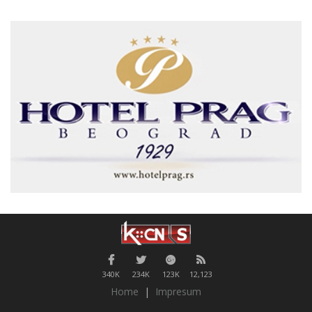
340K
234K
123K
12,123
Home
|
Impresum