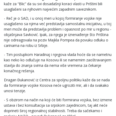
kaže za “Blic” da su svi dosadašnji koraci vlasti u Prištini bili
usaglašeni sa njihovim najvećim zapadnim saveznikom.
- Reč je o SAD, i u onoj meri u kojoj formiranje vojske nije
usaglašeno sa njima već predstavlja samostalnu inicijativu, u toj
meri može da predstavlja problem i opasnost po mir u regionu -
objašnjava Savković. Ipak, za njega je iznenađenje što Priština
nije odreagovala na poziv Majkla Pompea da povuku odluku o
carinama na robu iz Srbije.
- Tim postupkom Haradinaj i njegova vlada hoće da se nametnu
kao neko ko odlučuje na Kosovu ili se namernim zaoštravanjem
stavlja do znanja svima da nema više vremena za čekanje
konačnog rešenja.
Dragan Đukanović iz Centra za spoljnu politiku kaže da se nada
da formiranje vojske Kosova neće ugroziti mir, ali i da svakako
unosi tenzije.
- S obzirom na način na koji će biti formirana vojska, bez izmene
ustava i bez konsultacija sa srpskom zajednicom, taj akt neće
doprineti široj regionalnoj stabilnosti. Treba da sačekamo i