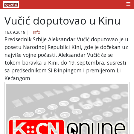
☰
Vučić doputovao u Kinu
16.09.2018
|
Info
Predsednik Srbije Aleksandar Vučić doputovao je u
posetu Narodnoj Republici Kini, gde je dočekan uz
najviše vojne počasti. Aleksandar Vučić će se
tokom boravka u Kini, do 19. septembra, susresti
sa predsednikom Si Đinpingom i premijerom Li
Kećangom