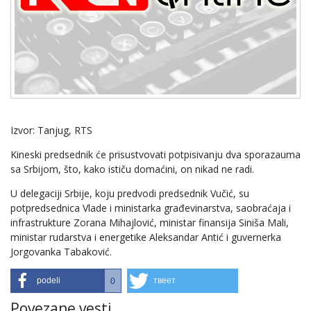
Izvor: Tanjug, RTS
Kineski predsednik će prisustvovati potpisivanju dva sporazauma
sa Srbijom, što, kako ističu domaćini, on nikad ne radi.
U delegaciji Srbije, koju predvodi predsednik Vučić, su
potpredsednica Vlade i ministarka građevinarstva, saobraćaja i
infrastrukture Zorana Mihajlović, ministar finansija Siniša Mali,
ministar rudarstva i energetike Aleksandar Antić i guvernerka
Jorgovanka Tabaković.
podeli
твеет
0
Povezane vesti