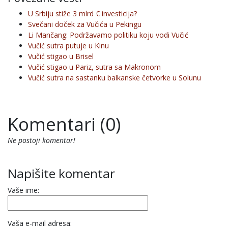
U Srbiju stiže 3 mlrd € investicija?
Svečani doček za Vučića u Pekingu
Li Mančang: Podržavamo politiku koju vodi Vučić
Vučić sutra putuje u Kinu
Vučić stigao u Brisel
Vučić stigao u Pariz, sutra sa Makronom
Vučić sutra na sastanku balkanske četvorke u Solunu
Komentari (0)
Ne postoji komentar!
Napišite komentar
Vaše ime:
Vaša e-mail adresa: