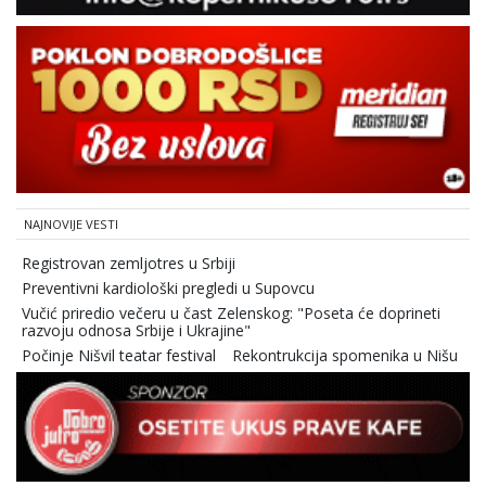
NAJNOVIJE VESTI
Registrovan zemljotres u Srbiji
Preventivni kardiološki pregledi u Supovcu
Vučić priredio večeru u čast Zelenskog: "Poseta će doprineti
razvoju odnosa Srbije i Ukrajine"
Počinje Nišvil teatar festival
Rekontrukcija spomenika u Nišu