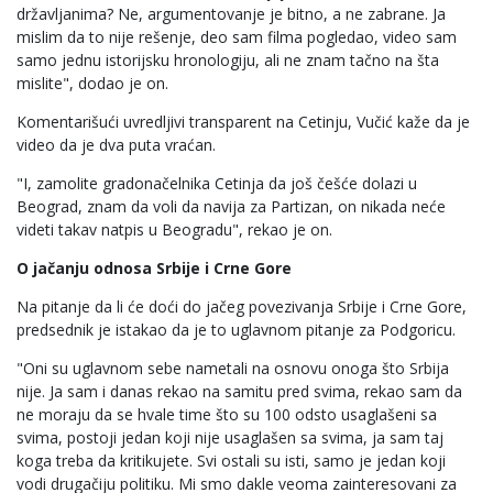
državljanima? Ne, argumentovanje je bitno, a ne zabrane. Ja
mislim da to nije rešenje, deo sam filma pogledao, video sam
samo jednu istorijsku hronologiju, ali ne znam tačno na šta
mislite", dodao je on.
Komentarišući uvredljivi transparent na Cetinju, Vučić kaže da je
video da je dva puta vraćan.
"I, zamolite gradonačelnika Cetinja da još češće dolazi u
Beograd, znam da voli da navija za Partizan, on nikada neće
videti takav natpis u Beogradu", rekao je on.
O jačanju odnosa Srbije i Crne Gore
Na pitanje da li će doći do jačeg povezivanja Srbije i Crne Gore,
predsednik je istakao da je to uglavnom pitanje za Podgoricu.
"Oni su uglavnom sebe nametali na osnovu onoga što Srbija
nije. Ja sam i danas rekao na samitu pred svima, rekao sam da
ne moraju da se hvale time što su 100 odsto usaglašeni sa
svima, postoji jedan koji nije usaglašen sa svima, ja sam taj
koga treba da kritikujete. Svi ostali su isti, samo je jedan koji
vodi drugačiju politiku. Mi smo dakle veoma zainteresovani za