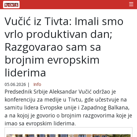
☰
Vučić iz Tivta: Imali smo
vrlo produktivan dan;
Razgovarao sam sa
brojnim evropskim
liderima
05.06.2026
|
Info
Predsednik Srbije Aleksandar Vučić održao je
konferenciju za medije u Tivtu, gde učestvuje na
samitu lidera Evropske unije i Zapadnog Balkana,
a na kojoj je govorio o brojnim razgovorima koje je
imao sa evropskim liderima.