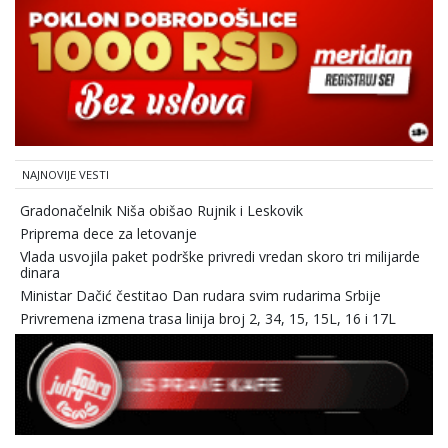
NAJNOVIJE VESTI
Gradonačelnik Niša obišao Rujnik i Leskovik
Priprema dece za letovanje
Vlada usvojila paket podrške privredi vredan skoro tri milijarde
dinara
Ministar Dačić čestitao Dan rudara svim rudarima Srbije
Privremena izmena trasa linija broj 2, 34, 15, 15L, 16 i 17L