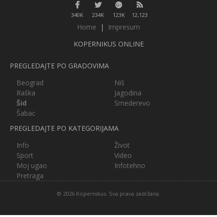
340K
234K
123K
12,123
Home
|
Impresum
KOPERNIKUS ONLINE
PREGLEDAJTE PO GRADOVIMA
Beograd
Niš
Raška
Jagodina
Šid
Smederevo
Šabac
PREGLEDAJTE PO KATEGORIJAMA
Info
Život
Sport
Video
Moj ugao
Infotehno
Pretraga
© 2026 Kopernikus. Sva prava zadržana.