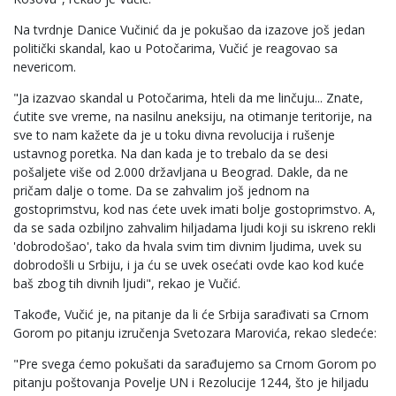
Na tvrdnje Danice Vučinić da je pokušao da izazove još jedan
politički skandal, kao u Potočarima, Vučić je reagovao sa
nevericom.
"Ja izazvao skandal u Potočarima, hteli da me linčuju... Znate,
ćutite sve vreme, na nasilnu aneksiju, na otimanje teritorije, na
sve to nam kažete da je u toku divna revolucija i rušenje
ustavnog poretka. Na dan kada je to trebalo da se desi
pošaljete više od 2.000 državljana u Beograd. Dakle, da ne
pričam dalje o tome. Da se zahvalim još jednom na
gostoprimstvu, kod nas ćete uvek imati bolje gostoprimstvo. A,
da se sada ozbiljno zahvalim hiljadama ljudi koji su iskreno rekli
'dobrodošao', tako da hvala svim tim divnim ljudima, uvek su
dobrodošli u Srbiju, i ja ću se uvek osećati ovde kao kod kuće
baš zbog tih divnih ljudi", rekao je Vučić.
Takođe, Vučić je, na pitanje da li će Srbija sarađivati sa Crnom
Gorom po pitanju izručenja Svetozara Marovića, rekao sledeće:
"Pre svega ćemo pokušati da sarađujemo sa Crnom Gorom po
pitanju poštovanja Povelje UN i Rezolucije 1244, što je hiljadu