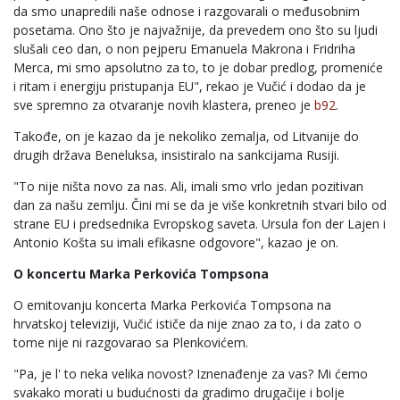
da smo unapredili naše odnose i razgovarali o međusobnim
posetama. Ono što je najvažnije, da prevedem ono što su ljudi
slušali ceo dan, o non pejperu Emanuela Makrona i Fridriha
Merca, mi smo apsolutno za to, to je dobar predlog, promeniće
i ritam i energiju pristupanja EU", rekao je Vučić i dodao da je
sve spremno za otvaranje novih klastera, preneo je
b92
.
Takođe, on je kazao da je nekoliko zemalja, od Litvanije do
drugih država Beneluksa, insistiralo na sankcijama Rusiji.
"To nije ništa novo za nas. Ali, imali smo vrlo jedan pozitivan
dan za našu zemlju. Čini mi se da je više konkretnih stvari bilo od
strane EU i predsednika Evropskog saveta. Ursula fon der Lajen i
Antonio Košta su imali efikasne odgovore", kazao je on.
O koncertu Marka Perkovića Tompsona
O emitovanju koncerta Marka Perkovića Tompsona na
hrvatskoj televiziji, Vučić ističe da nije znao za to, i da zato o
tome nije ni razgovarao sa Plenkovićem.
"Pa, je l' to neka velika novost? Iznenađenje za vas? Mi ćemo
svakako morati u budućnosti da gradimo drugačije i bolje