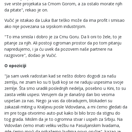
sve vrste projekata sa Crnom Gorom, a za ostalo morate njih
da pitate", rekao je on.
Vučić je istakao da Luka Bar teško može da ima profit i smisao
ako nije povezana sa srpskom industrijom.
"To ima smisla i dobro je za Crnu Goru. Da li oni to žele, to je
pitanje za njih. Ali postoji ogroman prostor da po tom pitanju
napredujemo, i ja ću uvek da pozovem naše partnere na
razgovore", dodao je Vučić.
O opoziciji
"Ja sam uvek radostan kad se nešto dobro dogodi za našu
zemlju, ne znam ko su ti ljudi koji se ne raduju uspesima svoje
zemlje. Šta smo uradili poslednjih nedelja, posebno u Kini, to su
zaista veliki uspesi. Verujem da je današnji dan bio veoma
uspešan za nas. Nego ja vas da obradujem, blokaderi su
zakazali miting u Kraljevu posle Vidovdana, a mi ćemo gledati da
im pre toga otvorimo auto-put kako bi bilo brzo da stignu do
tog grada. Mislim da je to ogromna stvar i uspeh za Srbiju. Na
Vidovdan ćemo imati veliku vežbu na Pasuljanskim livadama,
gde ćemo moći da prikažemo ljudima novo oružje", kazao je