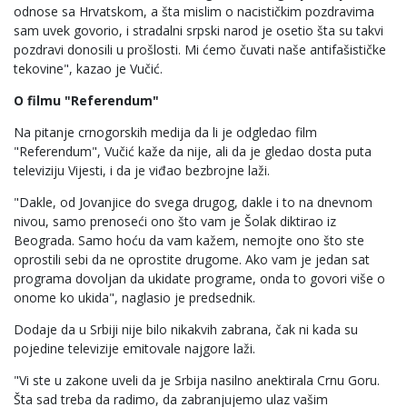
odnose sa Hrvatskom, a šta mislim o nacističkim pozdravima
sam uvek govorio, i stradalni srpski narod je osetio šta su takvi
pozdravi donosili u prošlosti. Mi ćemo čuvati naše antifašističke
tekovine", kazao je Vučić.
O filmu "Referendum"
Na pitanje crnogorskih medija da li je odgledao film
"Referendum", Vučić kaže da nije, ali da je gledao dosta puta
televiziju Vijesti, i da je viđao bezbrojne laži.
"Dakle, od Jovanjice do svega drugog, dakle i to na dnevnom
nivou, samo prenoseći ono što vam je Šolak diktirao iz
Beograda. Samo hoću da vam kažem, nemojte ono što ste
oprostili sebi da ne oprostite drugome. Ako vam je jedan sat
programa dovoljan da ukidate programe, onda to govori više o
onome ko ukida", naglasio je predsednik.
Dodaje da u Srbiji nije bilo nikakvih zabrana, čak ni kada su
pojedine televizije emitovale najgore laži.
"Vi ste u zakone uveli da je Srbija nasilno anektirala Crnu Goru.
Šta sad treba da radimo, da zabranjujemo ulaz vašim