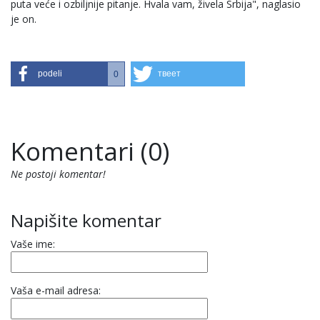
puta veće i ozbiljnije pitanje. Hvala vam, živela Srbija", naglasio
je on.
podeli
твеет
0
Komentari (0)
Ne postoji komentar!
Napišite komentar
Vaše ime:
Vaša e-mail adresa: