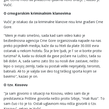
Vučić.
O crnogorskim kriminalnim klanovima
Vučić je istakao da za kriminalne klanove nisu krivi građani Crne
Gore.
"Meni je malo smešno, sada kad sam video kako je
bezbednosna agencija Crne Gore organizovala napade na nas
preko pojedinih medija, kaže da su hteli da plate 30.000 evra
ostanak u nekom hotelu. Šta je bre ljudi, je l' se vi borite protiv
turizma? A, kada su dolazili da gase požare na Luštici, tada su
bili dobri. A, sada samo zato što su nosili dve zastave, nešto
lepo o svojoj zemlji, tada su postali veliki neprijatelji, teroristi,
batinaši. Ali to je valjda sve deo tog teškog sporta kojim se
bavimo", kazao je on.
O tzv. Kosovu
"Ja sam govorio o situaciji na Kosovu, video sam da je
predstavnica Prištine govorila nešto protiv Srbije, "mali Rusi". To
sam čuo i to je to. Ostali uglavnom nisu ništa govorili o tzv.
Kosovu", rekao je Vučić.