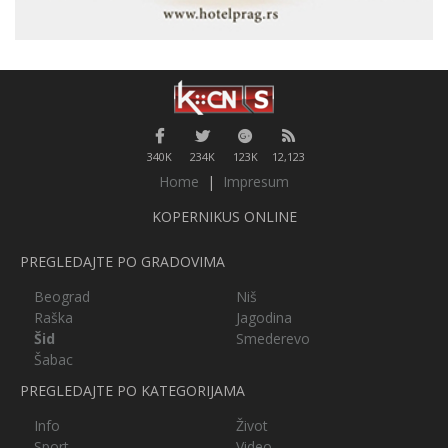
340K
234K
123K
12,123
Home
|
Impresum
KOPERNIKUS ONLINE
PREGLEDAJTE PO GRADOVIMA
Beograd
Niš
Raška
Jagodina
Šid
Smederevo
Šabac
PREGLEDAJTE PO KATEGORIJAMA
Info
Život
Sport
Video