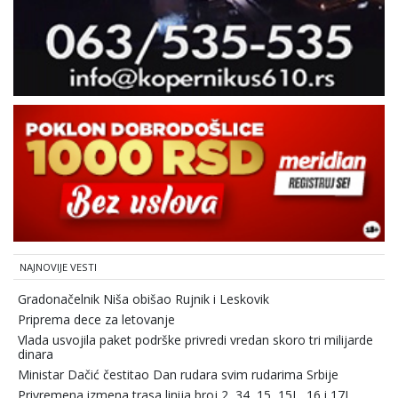
NAJNOVIJE VESTI
Gradonačelnik Niša obišao Rujnik i Leskovik
Priprema dece za letovanje
Vlada usvojila paket podrške privredi vredan skoro tri milijarde
dinara
Ministar Dačić čestitao Dan rudara svim rudarima Srbije
Privremena izmena trasa linija broj 2, 34, 15, 15L, 16 i 17L