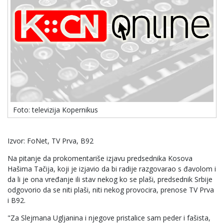
Foto: televizija Kopernikus
Izvor: FoNet, TV Prva, B92
Na pitanje da prokomentariše izjavu predsednika Kosova
Hašima Tačija, koji je izjavio da bi radije razgovarao s đavolom i
da li je ona vređanje ili stav nekog ko se plaši, predsednik Srbije
odgovorio da se niti plaši, niti nekog provocira, prenose TV Prva
i B92.
"Za Slejmana Ugljanina i njegove pristalice sam peder i fašista,