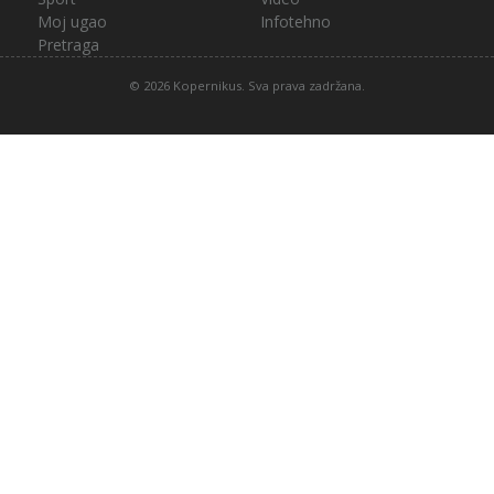
Moj ugao
Infotehno
Pretraga
© 2026 Kopernikus. Sva prava zadržana.