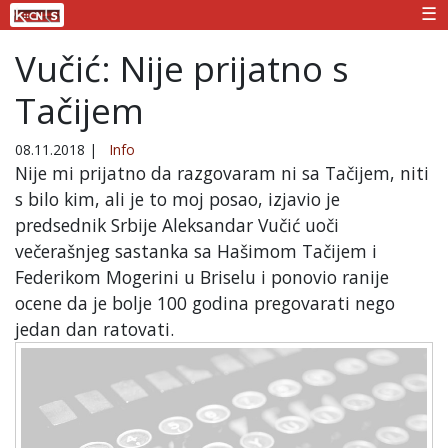
☰
Vučić: Nije prijatno s
Tačijem
08.11.2018
|
Info
Nije mi prijatno da razgovaram ni sa Tačijem, niti
s bilo kim, ali je to moj posao, izjavio je
predsednik Srbije Aleksandar Vučić uoči
večerašnjeg sastanka sa Hašimom Tačijem i
Federikom Mogerini u Briselu i ponovio ranije
ocene da je bolje 100 godina pregovarati nego
jedan dan ratovati.