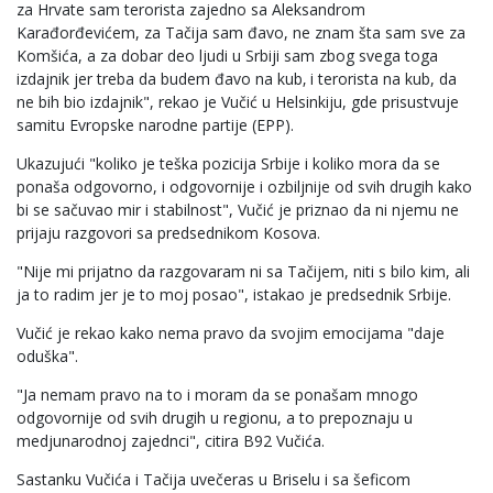
za Hrvate sam terorista zajedno sa Aleksandrom
Karađorđevićem, za Tačija sam đavo, ne znam šta sam sve za
Komšića, a za dobar deo ljudi u Srbiji sam zbog svega toga
izdajnik jer treba da budem đavo na kub‚ i terorista na kub, da
ne bih bio izdajnik", rekao je Vučić u Helsinkiju, gde prisustvuje
samitu Evropske narodne partije (EPP).
Ukazujući "koliko je teška pozicija Srbije i koliko mora da se
ponaša odgovorno, i odgovornije i ozbiljnije od svih drugih kako
bi se sačuvao mir i stabilnost", Vučić je priznao da ni njemu ne
prijaju razgovori sa predsednikom Kosova.
"Nije mi prijatno da razgovaram ni sa Tačijem, niti s bilo kim, ali
ja to radim jer je to moj posao", istakao je predsednik Srbije.
Vučić je rekao kako nema pravo da svojim emocijama "daje
oduška".
"Ja nemam pravo na to i moram da se ponašam mnogo
odgovornije od svih drugih u regionu, a to prepoznaju u
medjunarodnoj zajednci", citira B92 Vučića.
Sastanku Vučića i Tačija uvečeras u Briselu i sa šeficom