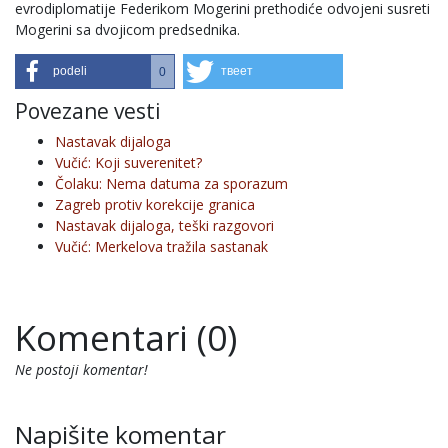
evrodiplomatije Federikom Mogerini prethodiće odvojeni susreti
Mogerini sa dvojicom predsednika.
podeli
твеет
0
Povezane vesti
Nastavak dijaloga
Vučić: Koji suverenitet?
Čolaku: Nema datuma za sporazum
Zagreb protiv korekcije granica
Nastavak dijaloga, teški razgovori
Vučić: Merkelova tražila sastanak
Komentari (0)
Ne postoji komentar!
Napišite komentar