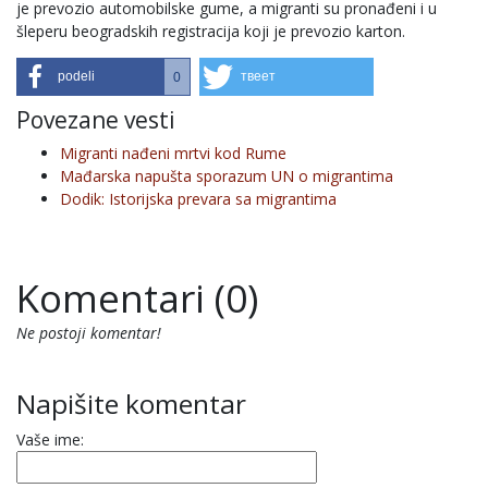
je prevozio automobilske gume, a migranti su pronađeni i u
šleperu beogradskih registracija koji je prevozio karton.
podeli
твеет
0
Povezane vesti
Migranti nađeni mrtvi kod Rume
Mađarska napušta sporazum UN o migrantima
Dodik: Istorijska prevara sa migrantima
Komentari (0)
Ne postoji komentar!
Napišite komentar
Vaše ime: