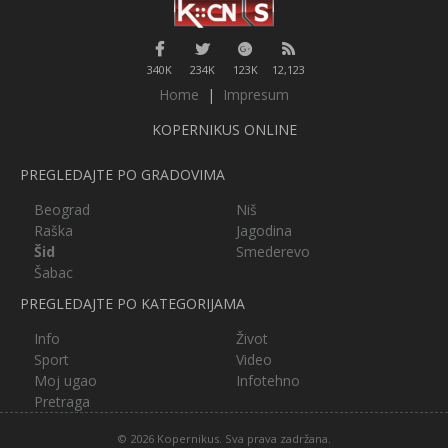
340K
234K
123K
12,123
Home
|
Impresum
KOPERNIKUS ONLINE
PREGLEDAJTE PO GRADOVIMA
Beograd
Niš
Raška
Jagodina
Šid
Smederevo
Šabac
PREGLEDAJTE PO KATEGORIJAMA
Info
Život
Sport
Video
Moj ugao
Infotehno
Pretraga
© 2026 Kopernikus. Sva prava zadržana.