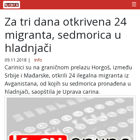
☰
Za tri dana otkrivena 24
migranta, sedmorica u
hladnjači
09.11.2018
|
Info
Carinici su na graničnom prelazu Horgoš, između
Srbije i Mađarske, otkrili 24 ilegalna migranta iz
Avganistana, od kojih su sedmorica pronađena u
hladnjači, saopštila je Uprava carina.