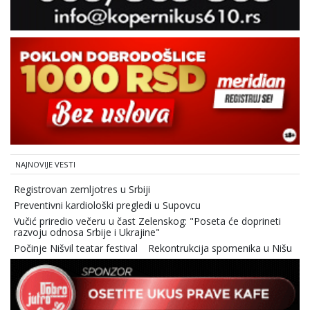
NAJNOVIJE VESTI
Registrovan zemljotres u Srbiji
Preventivni kardiološki pregledi u Supovcu
Vučić priredio večeru u čast Zelenskog: "Poseta će doprineti
razvoju odnosa Srbije i Ukrajine"
Počinje Nišvil teatar festival
Rekontrukcija spomenika u Nišu