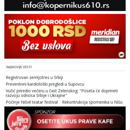
NAJNOVIJE VESTI
Registrovan zemljotres u Srbiji
Preventivni kardiološki pregledi u Supovcu
Vučić priredio večeru u čast Zelenskog: "Poseta će doprineti
razvoju odnosa Srbije i Ukrajine"
Počinje Nišvil teatar festival
Rekontrukcija spomenika u Nišu