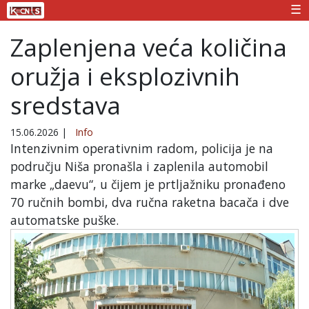
☰
Zaplenjena veća količina
oružja i eksplozivnih
sredstava
15.06.2026
|
Info
Intenzivnim operativnim radom, policija je na
području Niša pronašla i zaplenila automobil
marke „daevu“, u čijem je prtljažniku pronađeno
70 ručnih bombi, dva ručna raketna bacača i dve
automatske puške.