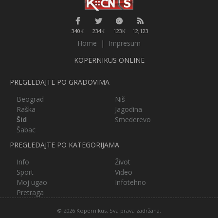
340K
234K
123K
12,123
Home
|
Impresum
KOPERNIKUS ONLINE
PREGLEDAJTE PO GRADOVIMA
Beograd
Niš
Raška
Jagodina
Šid
Smederevo
Šabac
PREGLEDAJTE PO KATEGORIJAMA
Info
Život
Sport
Video
Moj ugao
Infotehno
Pretraga
© 2026 Kopernikus. Sva prava zadržana.