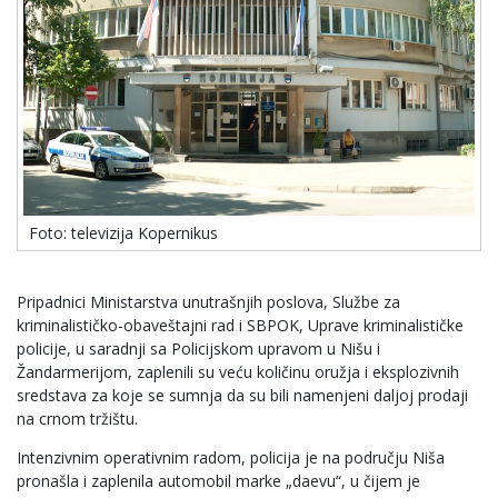
Foto: televizija Kopernikus
Pripadnici Ministarstva unutrašnjih poslova, Službe za
kriminalističko-obaveštajni rad i SBPOK, Uprave kriminalističke
policije, u saradnji sa Policijskom upravom u Nišu i
Žandarmerijom, zaplenili su veću količinu oružja i eksplozivnih
sredstava za koje se sumnja da su bili namenjeni daljoj prodaji
na crnom tržištu.
Intenzivnim operativnim radom, policija je na području Niša
pronašla i zaplenila automobil marke „daevu“, u čijem je