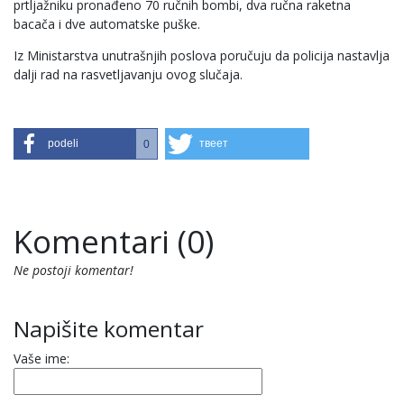
prtljažniku pronađeno 70 ručnih bombi, dva ručna raketna
bacača i dve automatske puške.
Iz Ministarstva unutrašnjih poslova poručuju da policija nastavlja
dalji rad na rasvetljavanju ovog slučaja.
podeli
твеет
0
Komentari (0)
Ne postoji komentar!
Napišite komentar
Vaše ime: