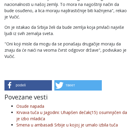
nacionalnosti u našoj zemlji. To mora na najjoštriji način da
bude osuđeno, a lica moraju najdrastičnije biti kažnjena", rekao
je Vučić.
On je istakao da Srbija želi da bude zemlja koja privlači najviše
ljudi iz svih zemalja sveta.
"Oni koji misle da mogu da se ponašaju drugačije moraju da
znaju da će naići na veoma čvrst odgovor države", podvukao je
Vučić.
podeli
твеет
Povezane vesti
Osude napada
Krvava tuča u Jagodini: Uhapšen dečak(15) osumnjičen da
je izbo mladića
Smena u ambasadi Srbije u kojoj je umalo izbila tuča