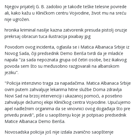
Njegov prijatelj G. B. zadobio je takođe teške telesne povrede
ali, kako kažu u Kliničkom centru Vojvodine, život mu na sreću
nije ugrožen.
hronika kriminal nasilje kazna zatvorenik presuda pistolj oruzje
prekrsaj obracun tuca ilustracija pixabay jpg
Povodom ovog incidenta, oglasila se i Matica Albanaca Srbije iz
Novog Sada, čiji predsednik Demo Beriša tvrdi da je mladiće
napala "za sada nepoznata grupa od četiri osobe, bez ikakvog
povoda sem što su međusobno razgovarali na albanskom
jeziku".
"Policija intenzivno traga za napadačima. Matica Albanaca Srbije
ovim putem zahvaljuje lekarima hitne službe Doma zdravlja
Novi Sad na brzoj intervenciji i ukazanoj pomoći, a posebno
zahvaljuje dežurnoj ekipi Kliničkog centra Vojvodine. Upućujemo
apel nadležnim organima da se vinovnici ovog događaja što pre
privedu pravdi", piše u saopštenju koje je potpisao predsednik
Matice Albanaca Demo Beriša.
Novosadska policija još nije izdala zvanično saopštenje