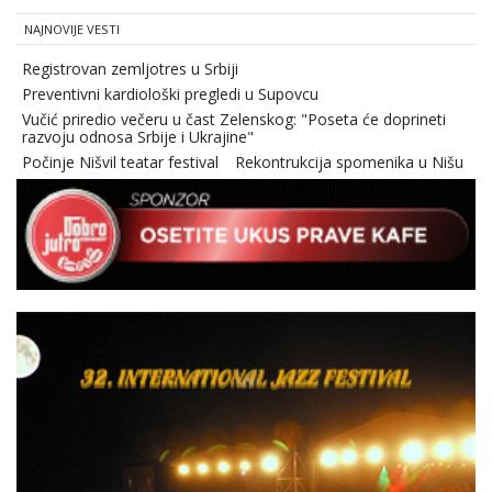
NAJNOVIJE VESTI
Registrovan zemljotres u Srbiji
Preventivni kardiološki pregledi u Supovcu
Vučić priredio večeru u čast Zelenskog: "Poseta će doprineti
razvoju odnosa Srbije i Ukrajine"
Počinje Nišvil teatar festival
Rekontrukcija spomenika u Nišu