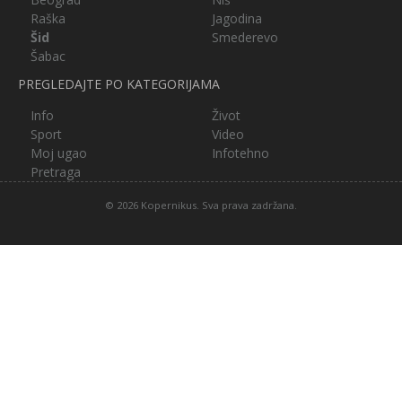
Raška
Jagodina
Šid
Smederevo
Šabac
PREGLEDAJTE PO KATEGORIJAMA
Info
Život
Sport
Video
Moj ugao
Infotehno
Pretraga
© 2026 Kopernikus. Sva prava zadržana.