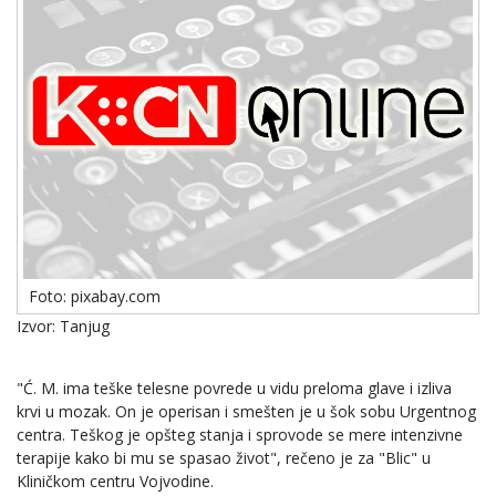
Foto: pixabay.com
Izvor: Tanjug
"Ć. M. ima teške telesne povrede u vidu preloma glave i izliva
krvi u mozak. On je operisan i smešten je u šok sobu Urgentnog
centra. Teškog je opšteg stanja i sprovode se mere intenzivne
terapije kako bi mu se spasao život", rečeno je za "Blic" u
Kliničkom centru Vojvodine.