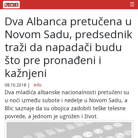
☰
Dva Albanca pretučena u
Novom Sadu, predsednik
traži da napadači budu
što pre pronađeni i
kažnjeni
08.10.2018
|
Info
Dva mladića albanske nacionalnosti pretučeni su
u noći između subote i nedelje u Novom Sadu, a
Blic saznaje da su obojica zadobili teške telesne
povrede, a jednom je ugrožen i život.