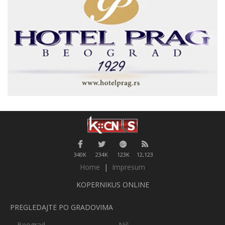
340K
234K
123K
12,123
Home
|
Impresum
KOPERNIKUS ONLINE
PREGLEDAJTE PO GRADOVIMA
Beograd
Niš