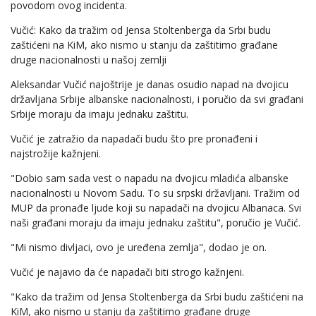
povodom ovog incidenta.
Vučić: Kako da tražim od Jensa Stoltenberga da Srbi budu
zaštićeni na KiM, ako nismo u stanju da zaštitimo građane
druge nacionalnosti u našoj zemlji
Aleksandar Vučić najoštrije je danas osudio napad na dvojicu
državljana Srbije albanske nacionalnosti, i poručio da svi građani
Srbije moraju da imaju jednaku zaštitu.
Vučić je zatražio da napadači budu što pre pronađeni i
najstrožije kažnjeni.
"Dobio sam sada vest o napadu na dvojicu mladića albanske
nacionalnosti u Novom Sadu. To su srpski državljani. Tražim od
MUP da pronađe ljude koji su napadači na dvojicu Albanaca. Svi
naši građani moraju da imaju jednaku zaštitu", poručio je Vučić.
"Mi nismo divljaci, ovo je uređena zemlja", dodao je on.
Vučić je najavio da će napadači biti strogo kažnjeni.
"Kako da tražim od Jensa Stoltenberga da Srbi budu zaštićeni na
KiM, ako nismo u stanju da zaštitimo građane druge