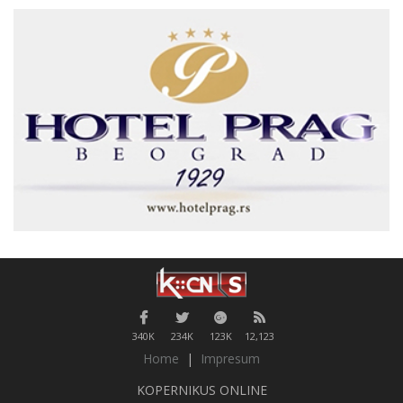
340K
234K
123K
12,123
Home
|
Impresum
KOPERNIKUS ONLINE