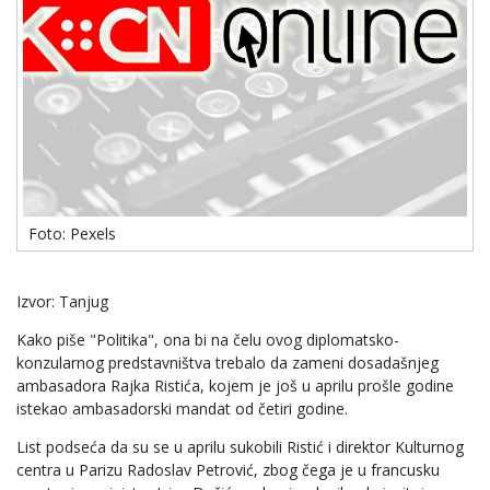
Foto: Pexels
Izvor: Tanjug
Kako piše "Politika", ona bi na čelu ovog diplomatsko-
konzularnog predstavništva trebalo da zameni dosadašnjeg
ambasadora Rajka Ristića, kojem je još u aprilu prošle godine
istekao ambasadorski mandat od četiri godine.
List podseća da su se u aprilu sukobili Ristić i direktor Kulturnog
centra u Parizu Radoslav Petrović, zbog čega je u francusku