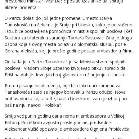
prestonicu ministar Ivica Dačić poslao izaslanike da ispitaju
aktere incidenta.
U Parizu dolazi do još jedne promene. Umesto Darka
Tanaskovića na čelu misije Srbije pri Unesku, kako je potvrđeno
listu, biće postavljena pomoćnica ministra spoljnih poslova i šef
Sektora za bilateralnu saradnju Tamara Rastovac. Ona je druga
osoba koja s ovog mesta odlazi u diplomatsku službu, posle
Gorana Aleksića, koji je prošle godine postao ambasdor u Rimu.
Od kada je u Parizu Tanasković je sa Ministarstvom spoljnih
poslova i Vladom Srbije uspešno izvojevao bitku i sprečio da
Priština dobije dovoljan broj glasova za učlanjenje u Unesko.
Prema pisanju nekih medija, nije bilo lako naći zamenu za
Tanaskovića i zato se njegov boravak u Parizu odužio. Nova
ambasadorka se, takođe, bavila Uneskom i zato je izbor pao
baš na nju, navodi "Politika".
Srbija već punih godinu dana nema ni ambasadora u Velikoj
Britanij. Početkom avgusta prošle godine, predsednik
Aleksandar Vučić opozvao je ambasadora Ognjena Pribićevića.