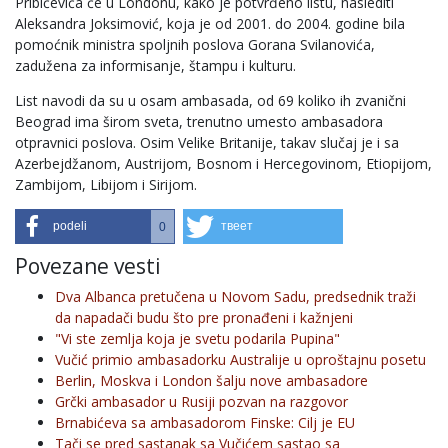
Pribićevića će u Londonu, kako je potvrđeno listu, naslediti
Aleksandra Joksimović, koja je od 2001. do 2004. godine bila
pomoćnik ministra spoljnih poslova Gorana Svilanovića,
zadužena za informisanje, štampu i kulturu.
List navodi da su u osam ambasada, od 69 koliko ih zvanični
Beograd ima širom sveta, trenutno umesto ambasadora
otpravnici poslova. Osim Velike Britanije, takav slučaj je i sa
Azerbejdžanom, Austrijom, Bosnom i Hercegovinom, Etiopijom,
Zambijom, Libijom i Sirijom.
podeli
твеет
0
Povezane vesti
Dva Albanca pretučena u Novom Sadu, predsednik traži
da napadači budu što pre pronađeni i kažnjeni
"Vi ste zemlja koja je svetu podarila Pupina"
Vučić primio ambasadorku Australije u oproštajnu posetu
Berlin, Moskva i London šalju nove ambasadore
Grčki ambasador u Rusiji pozvan na razgovor
Brnabićeva sa ambasadorom Finske: Cilj je EU
Tači se pred sastanak sa Vučićem sastao sa