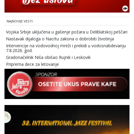
NAJNOVIJE VESTI
Vojska Srbije uključena u gašenje požara u Deliblatskoj peščari
Nastavak dijaloga o Nacrtu zakona o dobrobiti životinja
Intervencije na vodovodnoj mreži i prekidi u vodosnabdevanju
7.8.2026. god.
Gradonačelnik Niša obišao Rujnik i Leskovik
Priprema dece za letovanje