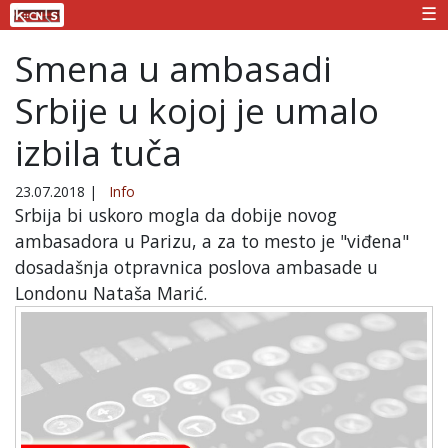
☰
Smena u ambasadi
Srbije u kojoj je umalo
izbila tuča
23.07.2018
|
Info
Srbija bi uskoro mogla da dobije novog
ambasadora u Parizu, a za to mesto je "viđena"
dosadašnja otpravnica poslova ambasade u
Londonu Nataša Marić.