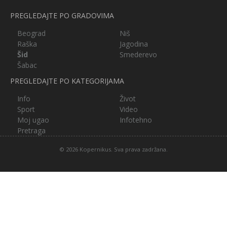
PREGLEDAJTE PO GRADOVIMA
Beograd
Niš
Raška
Jagodina
Šid
Smederevo
Šabac
PREGLEDAJTE PO KATEGORIJAMA
Info
Život
Sport
Video
Moj ugao
Infotehno
Pretraga
© 2026 Kopernikus. Sva prava zadržana.