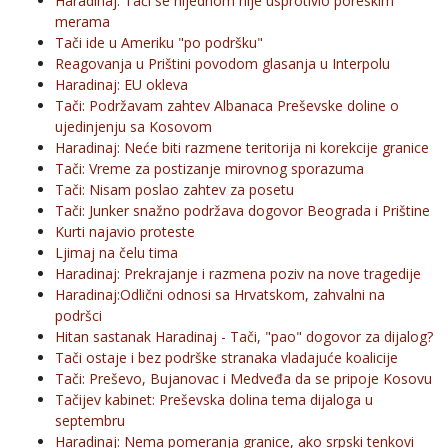
Haradinaj: Tači se nijednom nije usprotivio poreskim
merama
Tači ide u Ameriku "po podršku"
Reagovanja u Prištini povodom glasanja u Interpolu
Haradinaj: EU okleva
Tači: Podržavam zahtev Albanaca Preševske doline o
ujedinjenju sa Kosovom
Haradinaj: Neće biti razmene teritorija ni korekcije granice
Tači: Vreme za postizanje mirovnog sporazuma
Tači: Nisam poslao zahtev za posetu
Tači: Junker snažno podržava dogovor Beograda i Prištine
Kurti najavio proteste
Ljimaj na čelu tima
Haradinaj: Prekrajanje i razmena poziv na nove tragedije
Haradinaj:Odlični odnosi sa Hrvatskom, zahvalni na
podršci
Hitan sastanak Haradinaj - Tači, "pao" dogovor za dijalog?
Tači ostaje i bez podrške stranaka vladajuće koalicije
Tači: Preševo, Bujanovac i Medveđa da se pripoje Kosovu
Tačijev kabinet: Preševska dolina tema dijaloga u
septembru
Haradinaj: Nema pomeranja granice, ako srpski tenkovi