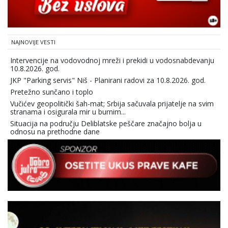
NAJNOVIJE VESTI
Intervencije na vodovodnoj mreži i prekidi u vodosnabdevanju
10.8.2026. god.
JKP "Parking servis" Niš - Planirani radovi za 10.8.2026. god.
Pretežno sunčano i toplo
Vučićev geopolitički šah-mat; Srbija sačuvala prijatelje na svim
stranama i osigurala mir u burnim...
Situacija na području Deliblatske peščare značajno bolja u
odnosu na prethodne dane