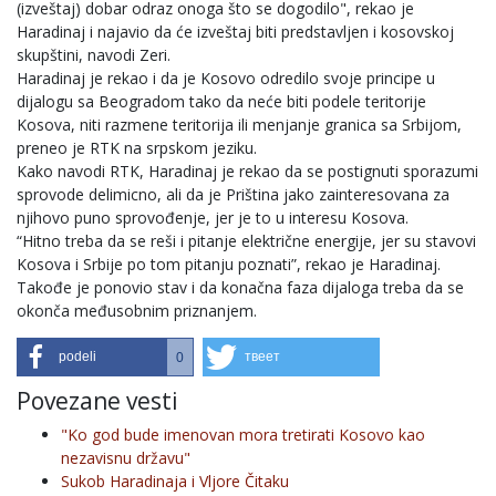
(izveštaj) dobar odraz onoga što se dogodilo", rekao je
Haradinaj i najavio da će izveštaj biti predstavljen i kosovskoj
skupštini, navodi Zeri.
Haradinaj je rekao i da je Kosovo odredilo svoje principe u
dijalogu sa Beogradom tako da neće biti podele teritorije
Kosova, niti razmene teritorija ili menjanje granica sa Srbijom,
preneo je RTK na srpskom jeziku.
Kako navodi RTK, Haradinaj je rekao da se postignuti sporazumi
sprovode delimicno, ali da je Priština jako zainteresovana za
njihovo puno sprovođenje, jer je to u interesu Kosova.
“Hitno treba da se reši i pitanje električne energije, jer su stavovi
Kosova i Srbije po tom pitanju poznati”, rekao je Haradinaj.
Takođe je ponovio stav i da konačna faza dijaloga treba da se
okonča međusobnim priznanjem.
podeli
твеет
0
Povezane vesti
"Ko god bude imenovan mora tretirati Kosovo kao
nezavisnu državu"
Sukob Haradinaja i Vljore Čitaku