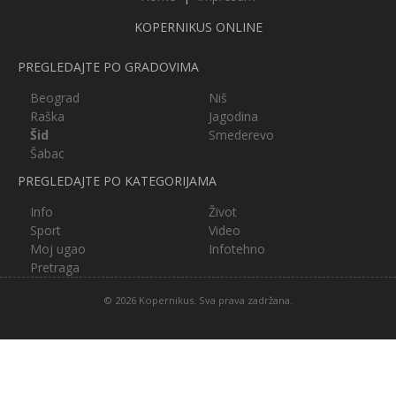
KOPERNIKUS ONLINE
PREGLEDAJTE PO GRADOVIMA
Beograd
Niš
Raška
Jagodina
Šid
Smederevo
Šabac
PREGLEDAJTE PO KATEGORIJAMA
Info
Život
Sport
Video
Moj ugao
Infotehno
Pretraga
© 2026 Kopernikus. Sva prava zadržana.