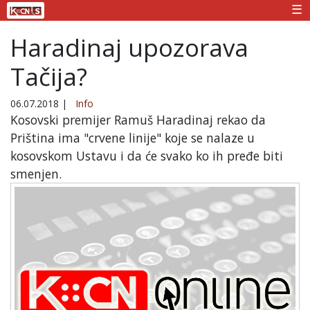
☰
Haradinaj upozorava
Tačija?
06.07.2018
|
Info
Kosovski premijer Ramuš Haradinaj rekao da
Priština ima "crvene linije" koje se nalaze u
kosovskom Ustavu i da će svako ko ih pređe biti
smenjen.