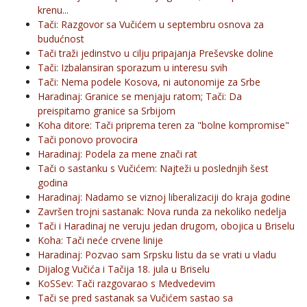
krenu...
Tači: Razgovor sa Vučićem u septembru osnova za
budućnost
Tači traži jedinstvo u cilju pripajanja Preševske doline
Tači: Izbalansiran sporazum u interesu svih
Tači: Nema podele Kosova, ni autonomije za Srbe
Haradinaj: Granice se menjaju ratom; Tači: Da
preispitamo granice sa Srbijom
Koha ditore: Tači priprema teren za "bolne kompromise"
Tači ponovo provocira
Haradinaj: Podela za mene znači rat
Tači o sastanku s Vučićem: Najteži u poslednjih šest
godina
Haradinaj: Nadamo se viznoj liberalizaciji do kraja godine
Završen trojni sastanak: Nova runda za nekoliko nedelja
Tači i Haradinaj ne veruju jedan drugom, obojica u Briselu
Koha: Tači neće crvene linije
Haradinaj: Pozvao sam Srpsku listu da se vrati u vladu
Dijalog Vučića i Tačija 18. jula u Briselu
KoSSev: Tači razgovarao s Medvedevim
Tači se pred sastanak sa Vučićem sastao sa