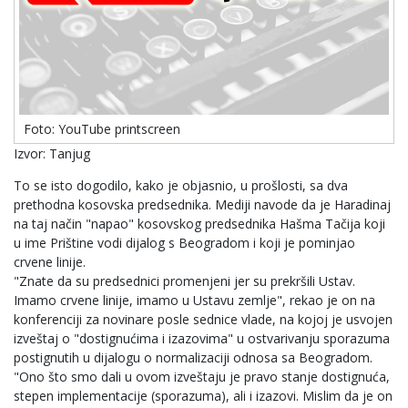
Foto: YouTube printscreen
Izvor: Tanjug
To se isto dogodilo, kako je objasnio, u prošlosti, sa dva
prethodna kosovska predsednika. Mediji navode da je Haradinaj
na taj način "napao" kosovskog predsednika Hašma Tačija koji
u ime Prištine vodi dijalog s Beogradom i koji je pominjao
crvene linije.
"Znate da su predsednici promenjeni jer su prekršili Ustav.
Imamo crvene linije, imamo u Ustavu zemlje", rekao je on na
konferenciji za novinare posle sednice vlade, na kojoj je usvojen
izveštaj o "dostignućima i izazovima" u ostvarivanju sporazuma
postignutih u dijalogu o normalizaciji odnosa sa Beogradom.
"Ono što smo dali u ovom izveštaju je pravo stanje dostignuća,
stepen implementacije (sporazuma), ali i izazovi. Mislim da je on