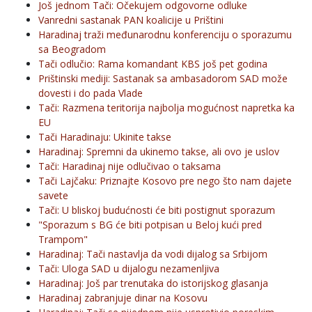
Još jednom Tači: Očekujem odgovorne odluke
Vanredni sastanak PAN koalicije u Prištini
Haradinaj traži međunarodnu konferenciju o sporazumu
sa Beogradom
Tači odlučio: Rama komandant KBS još pet godina
Prištinski mediji: Sastanak sa ambasadorom SAD može
dovesti i do pada Vlade
Tači: Razmena teritorija najbolja mogućnost napretka ka
EU
Tači Haradinaju: Ukinite takse
Haradinaj: Spremni da ukinemo takse, ali ovo je uslov
Tači: Haradinaj nije odlučivao o taksama
Tači Lajčaku: Priznajte Kosovo pre nego što nam dajete
savete
Tači: U bliskoj budućnosti će biti postignut sporazum
"Sporazum s BG će biti potpisan u Beloj kući pred
Trampom"
Haradinaj: Tači nastavlja da vodi dijalog sa Srbijom
Tači: Uloga SAD u dijalogu nezamenljiva
Haradinaj: Još par trenutaka do istorijskog glasanja
Haradinaj zabranjuje dinar na Kosovu