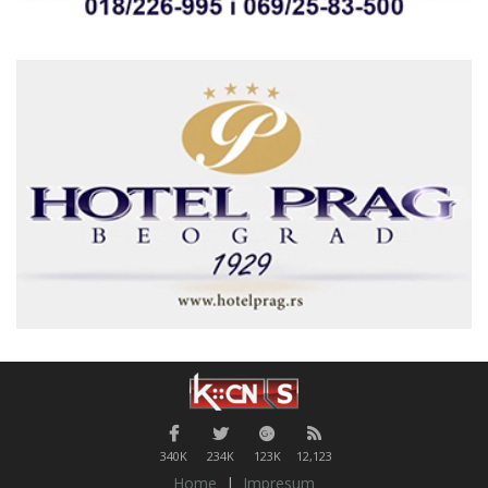
340K
234K
123K
12,123
Home
|
Impresum