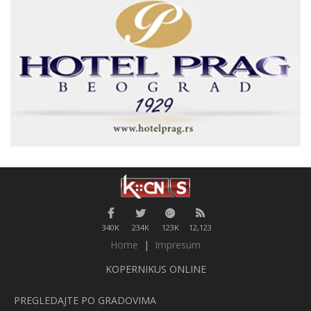
340K
234K
123K
12,123
Home
|
Impresum
KOPERNIKUS ONLINE
PREGLEDAJTE PO GRADOVIMA