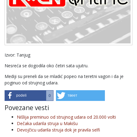
Izvor: Tanjug
Nesreća se dogodila oko četiri sata ujutru.
Mediji su preneli da se mladić popeo na teretni vagon i da je
poginuo od strujnog udara.
podeli
твеет
0
Povezane vesti
Nišlija preminuo od strujnog udara od 20.000 volti
Dečaka udarila struja u Makišu
Devojčicu udarila struja dok je pravila selfi