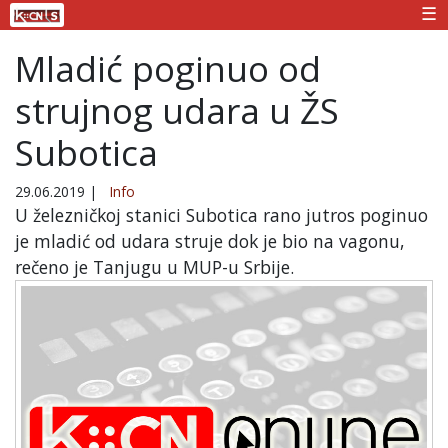
☰
Mladić poginuo od
strujnog udara u ŽS
Subotica
29.06.2019
|
Info
U železničkoj stanici Subotica rano jutros poginuo
je mladić od udara struje dok je bio na vagonu,
rečeno je Tanjugu u MUP-u Srbije.