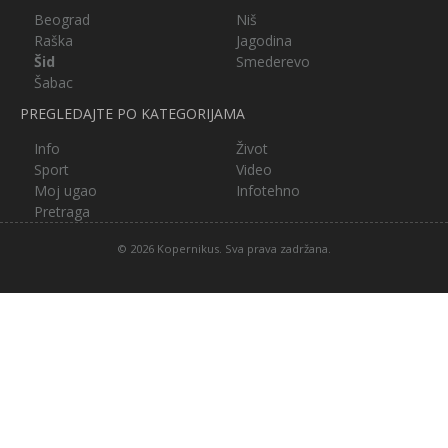
Beograd
Niš
Raška
Jagodina
Šid
Smederevo
Šabac
PREGLEDAJTE PO KATEGORIJAMA
Info
Život
Sport
Video
Moj ugao
Infotehno
Pretraga
© 2026 Kopernikus. Sva prava zadržana.