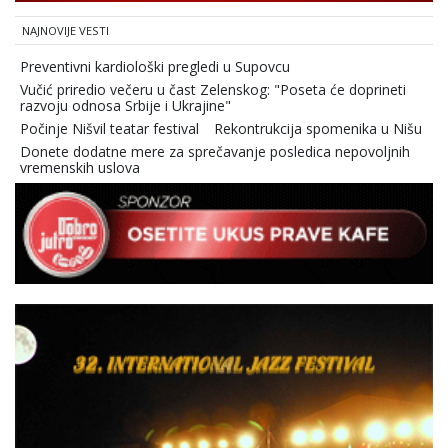
NAJNOVIJE VESTI
Preventivni kardiološki pregledi u Supovcu
Vučić priredio večeru u čast Zelenskog: "Poseta će doprineti
razvoju odnosa Srbije i Ukrajine"
Počinje Nišvil teatar festival
Rekontrukcija spomenika u Nišu
Donete dodatne mere za sprečavanje posledica nepovoljnih
vremenskih uslova