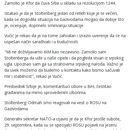
Zamolio je Kfor da čuva Srbe u skladu sa rezolucijom 1244.
Istakao je da je Stoltenberg jedan od retkih koje je te večeri,
kada se dogodila situacija na Gazivodama mogao da dobije što
je, ocenjuje, doprinelo smirivanju situacije.
Vučić je rekao da je na tome zahvalan i izrazio uverenje da će na
uspešan način sarađivati i u budućnosti.
"Mi ne doživljavamo KiM kao nezavisno. Zamolio sam
Stoltenberga da uđe u naše cipele i da pogleda stvari iz srpskog
ugla. Upoznao sam ga sa strahovima srpskog naroda. Važno je
da uvek možemo da budemo u kontaktu kako bismo sačuvali
mir i stabilnost", rekao je Vučić.
Predsednik Srbije je, komentarišući izbore u BiH, čestitao
građanima na mirno sprovedenim izborima.
Stoltenberg: Odmah smo reagovali na vest o ROSU na
Gazivodama
Generalni sekretar NATO-a izjavio je da je Kfor prošle subote,
29. septembra, kada su se specijalci ROSU pojavili na jezeru