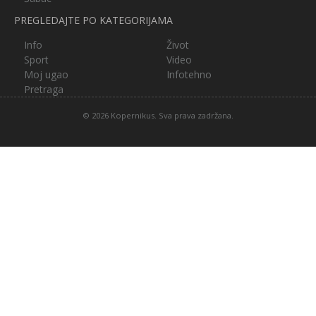
PREGLEDAJTE PO KATEGORIJAMA
Info
Život
Sport
Video
Moj ugao
Infotehno
Pretraga
© 2026 Kopernikus. Sva prava zadržana.