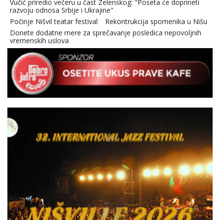
Vučić priredio večeru u čast Zelenskog: "Poseta će doprineti
razvoju odnosa Srbije i Ukrajine"
Počinje Nišvil teatar festival
Rekontrukcija spomenika u Nišu
Donete dodatne mere za sprečavanje posledica nepovoljnih
vremenskih uslova