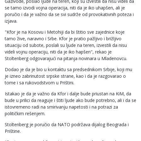
Gazivode, poslao ljude na teren, koji su izvestili da nisu videli da
se tamo izvodi vojna operacija, niti da je iko uhapšen, ali je
poručio i da je važno da se svi sudrže od provokativnih poteza i
izjava.
"Kfor je na Kosovu i Metohiji da bi štitio sve zajednice koje
tamo žive, naravno i Srbe. Kfor je pratio pažljivo i brižljivo
situaciju od subote, poslali su ljude na teren, izvestili da nisu
videli vojnu operaciju, niti da je iko hapšen", rekao je
Stoltenberg odgovarajući na pitanja novinara u Mladenovcu.
Dodao je da je bio u kontaktu sa predsednikom Srbije, koji mu
je izneo zabrinutost srpske strane, kao i da je razgovarao o
tome i sa rukovodstvom u Prištini.
Istakao je da je važno da Kfor i dalje bude priustan na KiM, da
bude u prilici da reaguje i štiti ljude ako bude potrebno, ali i da se
istovremeno radi na smirivanju napetosti i na potrazi za
političkim rešenjem.
Stoltenberg je poručio da NATO podržava dijalog Beograda i
Prištine.