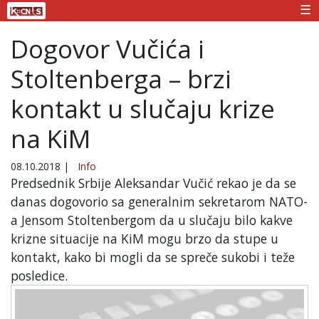
☰
Dogovor Vučića i
Stoltenberga – brzi
kontakt u slučaju krize
na KiM
08.10.2018
|
Info
Predsednik Srbije Aleksandar Vučić rekao je da se
danas dogovorio sa generalnim sekretarom NATO-
a Jensom Stoltenbergom da u slučaju bilo kakve
krizne situacije na KiM mogu brzo da stupe u
kontakt, kako bi mogli da se spreče sukobi i teže
posledice.