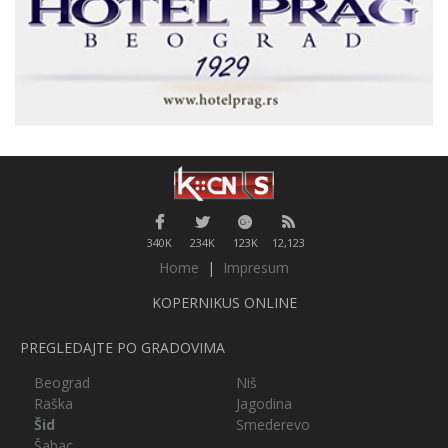
340K
234K
123K
12,123
Home
|
Impresum
KOPERNIKUS ONLINE
PREGLEDAJTE PO GRADOVIMA
Beograd
Niš
Raška
Jagodina
Šid
Smederevo
Šabac