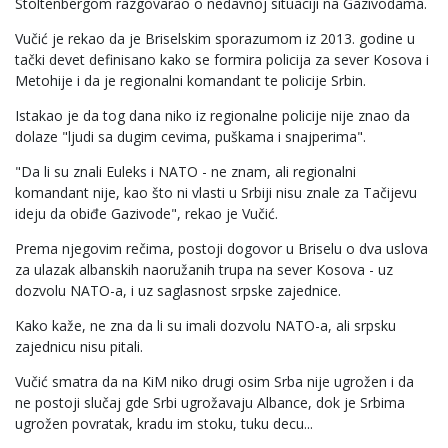
Stoltenbergom razgovarao o nedavnoj situaciji na Gazivodama.
Vučić je rekao da je Briselskim sporazumom iz 2013. godine u
tački devet definisano kako se formira policija za sever Kosova i
Metohije i da je regionalni komandant te policije Srbin.
Istakao je da tog dana niko iz regionalne policije nije znao da
dolaze "ljudi sa dugim cevima, puškama i snajperima".
"Da li su znali Euleks i NATO - ne znam, ali regionalni
komandant nije, kao što ni vlasti u Srbiji nisu znale za Tačijevu
ideju da obiđe Gazivode", rekao je Vučić.
Prema njegovim rečima, postoji dogovor u Briselu o dva uslova
za ulazak albanskih naoružanih trupa na sever Kosova - uz
dozvolu NATO-a, i uz saglasnost srpske zajednice.
Kako kaže, ne zna da li su imali dozvolu NATO-a, ali srpsku
zajednicu nisu pitali.
Vučić smatra da na KiM niko drugi osim Srba nije ugrožen i da
ne postoji slučaj gde Srbi ugrožavaju Albance, dok je Srbima
ugrožen povratak, kradu im stoku, tuku decu...