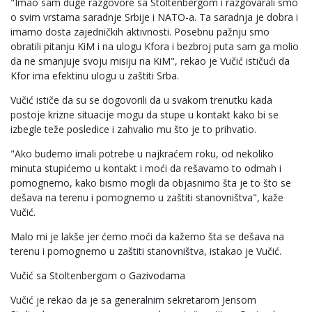
"Imao sam duge razgovore sa Stoltenbergom i razgovarali smo
o svim vrstama saradnje Srbije i NATO-a. Ta saradnja je dobra i
imamo dosta zajedničkih aktivnosti. Posebnu pažnju smo
obratili pitanju KiM i na ulogu Kfora i bezbroj puta sam ga molio
da ne smanjuje svoju misiju na KiM", rekao je Vučić ističući da
Kfor ima efektinu ulogu u zaštiti Srba.
Vučić ističe da su se dogovorili da u svakom trenutku kada
postoje krizne situacije mogu da stupe u kontakt kako bi se
izbegle teže posledice i zahvalio mu što je to prihvatio.
"Ako budemo imali potrebe u najkraćem roku, od nekoliko
minuta stupićemo u kontakt i moći da rešavamo to odmah i
pomognemo, kako bismo mogli da objasnimo šta je to što se
dešava na terenu i pomognemo u zaštiti stanovništva", kaže
Vučić.
Malo mi je lakše jer ćemo moći da kažemo šta se dešava na
terenu i pomognemo u zaštiti stanovništva, istakao je Vučić.
Vučić sa Stoltenbergom o Gazivodama
Vučić je rekao da je sa generalnim sekretarom Jensom