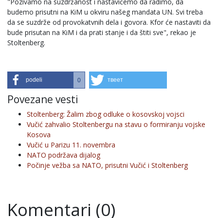
"Pozivamo na suzdržanost i nastavićemo da radimo, da
budemo prisutni na KiM u okviru našeg mandata UN. Svi treba
da se suzdrže od provokatvnih dela i govora. Kfor će nastaviti da
bude prisutan na KiM i da prati stanje i da štiti sve", rekao je
Stoltenberg.
podeli
твеет
0
Povezane vesti
Stoltenberg: Žalim zbog odluke o kosovskoj vojsci
Vučić zahvalio Stoltenbergu na stavu o formiranju vojske
Kosova
Vučić u Parizu 11. novembra
NATO podržava dijalog
Počinje vežba sa NATO, prisutni Vučić i Stoltenberg
Komentari (0)